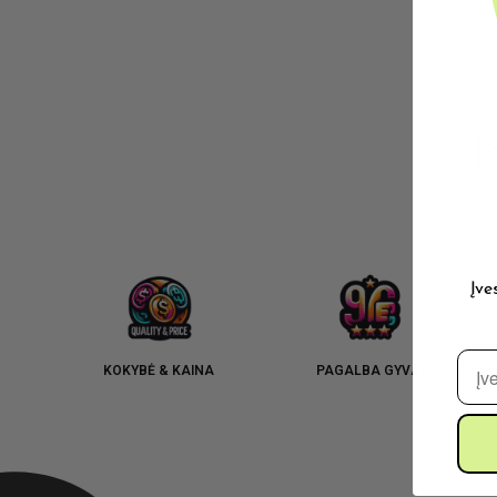
Įve
El. 
KOKYBĖ & KAINA
PAGALBA GYVAI
N