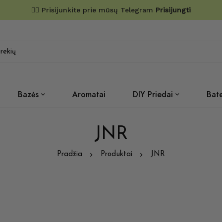
✌🏼 Prisijunkite prie mūsų Telegram
Prisijungti
Bazės
Aromatai
DIY Priedai
Bate
JNR
Pradžia
Produktai
JNR