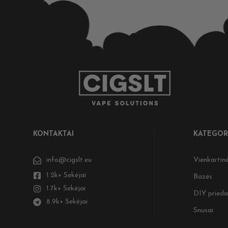
KONTAKTAI
KATEGOR
info@cigslt.eu
Vienkartinė
1.2k+ Sekėjai
Bazės
1.7k+ Sekėjai
DIY prieda
8.9k+ Sekėjai
Snusai