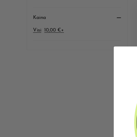
Kaina
Visi
10,00
€
+