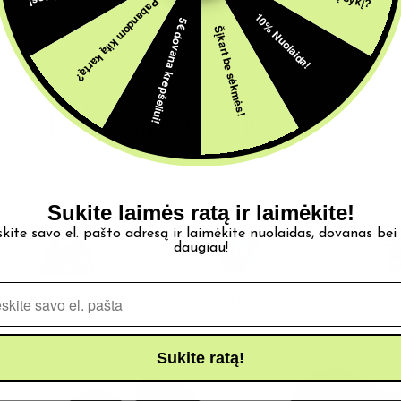
Pabandom kitą kartą?
10% Nuolaida!
5€ dovana krepšeliui!
Šįkart be sėkmės!
Kodėl rinktis mus?
Sukite laimės ratą ir laimėkite!
skite savo el. pašto adresą ir laimėkite nuolaidas, dovanas bei
daugiau!
Pašto adresas
EMOKAMAS PRISTATYMAS*
LOJALUMO PROGRAMA
SKUBUS P
Sukite ratą!