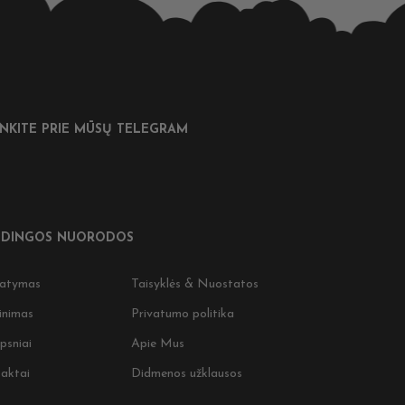
UNKITE PRIE MŪSŲ TELEGRAM
DINGOS NUORODOS
tatymas
Taisyklės & Nuostatos
inimas
Privatumo politika
psniai
Apie Mus
aktai
Didmenos užklausos