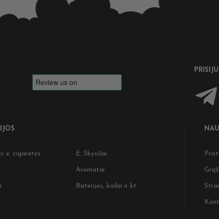
PRISIJ
IJOS
NAU
s e. cigaretės
E. Skysčiai
Pris
Aromatai
Grąž
i
Baterijos, koilai ir kt
Strai
Kont