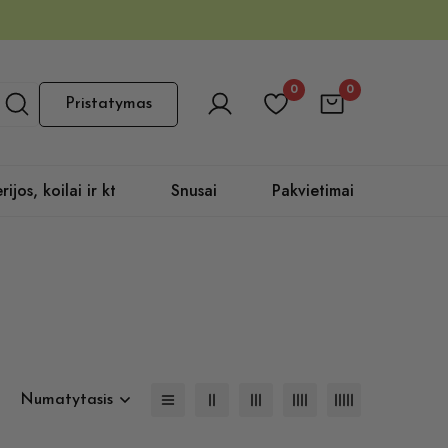
0
0
Pristatymas
rijos, koilai ir kt
Snusai
Pakvietimai
Numatytasis