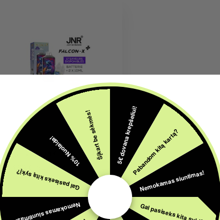
5€ dovana krepšeliui!
Šįkart be sėkmės!
20MG VIENKARTINĖS
Pabandom kitą kartą?
10% Nuolaida!
ELEKTRONINĖS CIGARETĖS
Falcon X 28K 20ml JNR
13,99
€
Su PVM
Nemokamas siuntimas!
Gal pasiseks kitą sykį?
Nemokamas siuntimas!
Gal pasiseks kitą sykį?