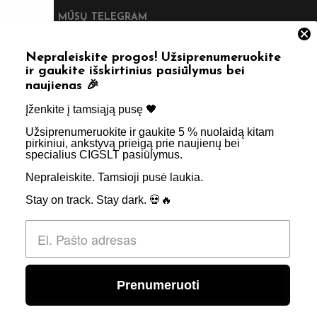
UNKITE PRIE MŪSŲ TELEGRAM
Nepraleiskite progos! Užsiprenumeruokite
ir gaukite išskirtinius pasiūlymus bei
naujienas 🎉
DINGOS NUORODOS
Įženkite į tamsiąją pusę 🖤 ​
Užsiprenumeruokite ir gaukite 5 % nuolaidą kitam
tatymas
Taisyklės & Nuostatos
pirkiniui, ankstyvą prieigą prie naujienų bei
specialius CIGSLT pasiūlymus. ​
inimas
Privatumo politika
Nepraleiskite. Tamsioji pusė laukia.
psniai
Apie Mus
Stay on track. Stay dark. 💀🔥
aktai
Didmenos užklausos
Prenumeruoti