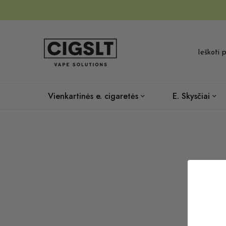
Vienkartinės e. cigaretės
E. Skysčiai