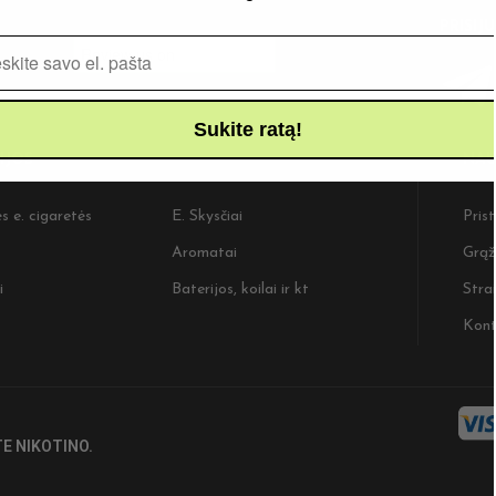
PRISIJ
Pašto adresas
Sukite ratą!
IJOS
NAU
s e. cigaretės
E. Skysčiai
Pris
Aromatai
Grąž
i
Baterijos, koilai ir kt
Strai
Kont
E NIKOTINO.