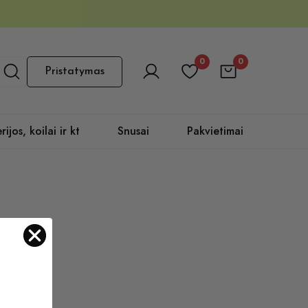
0
0
Pristatymas
rijos, koilai ir kt
Snusai
Pakvietimai