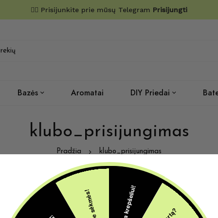
✌🏼 Prisijunkite prie mūsų Telegram
Prisijungti
Bazės
Aromatai
DIY Priedai
Bate
klubo_prisijungimas
Pradžia
klubo_prisijungimas
5€ dovana krepšeliui!
Šįkart be sėkmės!