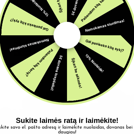
Pabandom kitą kartą?
Kodėl rinktis mus?
10% Nuolaida!
Nemokamas siuntimas!
Gal pasiseks kitą sykį?
Nemokamas siuntimas!
Gal pasiseks kitą sykį?
Pabandom kitą kartą?
10% Nuolaida!
5€ dovana krepšeliui!
Šįkart be sėkmės!
EMOKAMAS PRISTATYMAS*
LOJALUMO PROGRAMA
SKUBUS P
Sukite laimės ratą ir laimėkite!
skite savo el. pašto adresą ir laimėkite nuolaidas, dovanas bei
daugiau!