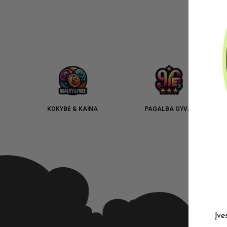
KOKYBĖ & KAINA
PAGALBA GYVAI
N
Įve