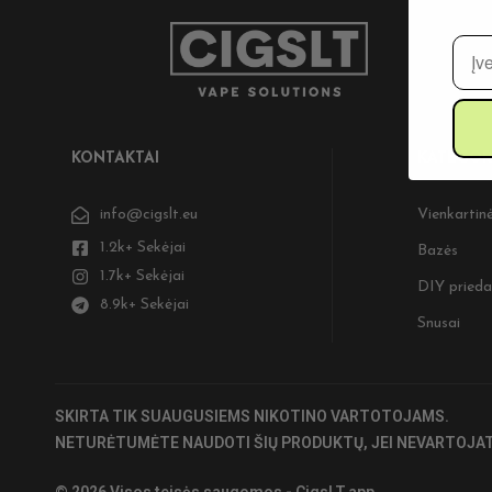
El. 
KONTAKTAI
KATEGOR
info@cigslt.eu
Vienkartinė
1.2k+ Sekėjai
Bazės
1.7k+ Sekėjai
DIY prieda
8.9k+ Sekėjai
Snusai
SKIRTA TIK SUAUGUSIEMS NIKOTINO VARTOTOJAMS.
NETURĖTUMĖTE NAUDOTI ŠIŲ PRODUKTŲ, JEI NEVARTOJAT