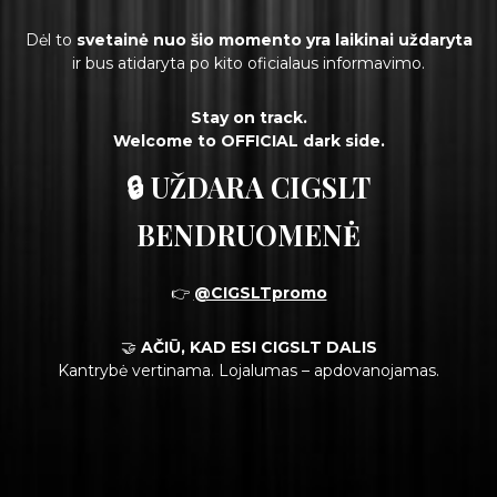
Dėl to
svetainė nuo šio momento yra laikinai uždaryta
ir bus atidaryta po kito oficialaus informavimo.
Stay on track.
Welcome to OFFICIAL dark side.
🔒 UŽDARA CIGSLT
BENDRUOMENĖ
👉
@CIGSLTpromo
🤝
AČIŪ, KAD ESI CIGSLT DALIS
Kantrybė vertinama. Lojalumas – apdovanojamas.