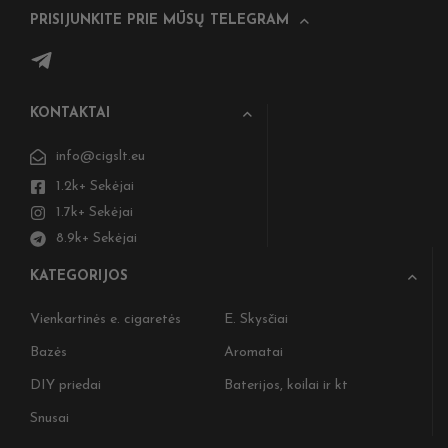
PRISIJUNKITE PRIE MŪSŲ TELEGRAM
KONTAKTAI
info@cigslt.eu
1.2k+ Sekėjai
1.7k+ Sekėjai
8.9k+ Sekėjai
KATEGORIJOS
Vienkartinės e. cigaretės
E. Skysčiai
Bazės
Aromatai
DIY priedai
Baterijos, koilai ir kt
Snusai