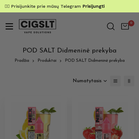
✌🏼 Prisijunkite prie mūsų Telegram
Prisijungti
0
POD SALT Didmeninė prekyba
Pradžia
Produktai
POD SALT Didmeninė prekyba
Numatytasis