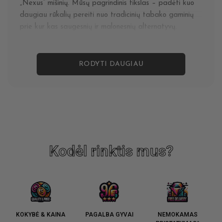
„Nexus“ mišinių. Mūsų pagrindinis tikslas – padėti kuo
daugiau rūkalių pereiti nuo tradicinių tabako gaminių
prie kur kas saugesnių ir malonesnių alternatyvų.
RODYTI DAUGIAU
Kodėl rinktis mus?
KOKYBĖ & KAINA
PAGALBA GYVAI
NEMOKAMAS