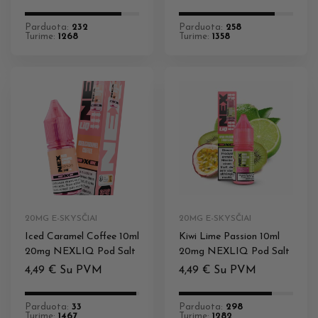
Parduota:
232
Parduota:
258
Turime:
1268
Turime:
1358
20MG E-SKYSČIAI
20MG E-SKYSČIAI
Iced Caramel Coffee 10ml
Kiwi Lime Passion 10ml
20mg NEXLIQ Pod Salt
20mg NEXLIQ Pod Salt
4,49
€
Su PVM
4,49
€
Su PVM
Parduota:
33
Parduota:
298
Turime:
1467
Turime:
1282