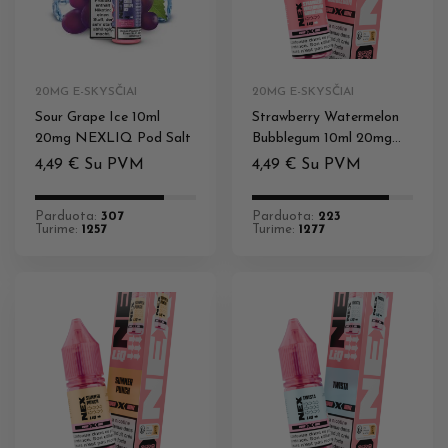
20MG E-SKYSČIAI
20MG E-SKYSČIAI
Sour Grape Ice 10ml
Strawberry Watermelon
20mg NEXLIQ Pod Salt
Bubblegum 10ml 20mg
NEXLIQ Pod Salt
4,49
€
Su PVM
4,49
€
Su PVM
Parduota:
307
Parduota:
223
Turime:
1257
Turime:
1277