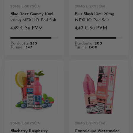
20MG E-SKYSČIAI
20MG E-SKYSČIAI
Blue Razz Gummy 10ml
Blue Slush 10ml 20mg
20mg NEXLIQ Pod Salt
NEXLIQ Pod Salt
4,49
€
Su PVM
4,49
€
Su PVM
Parduota:
230
Parduota:
200
Turime:
1347
Turime:
1300
20MG E-SKYSČIAI
20MG E-SKYSČIAI
Blueberry Raspberry
Cantaloupe Watermelon