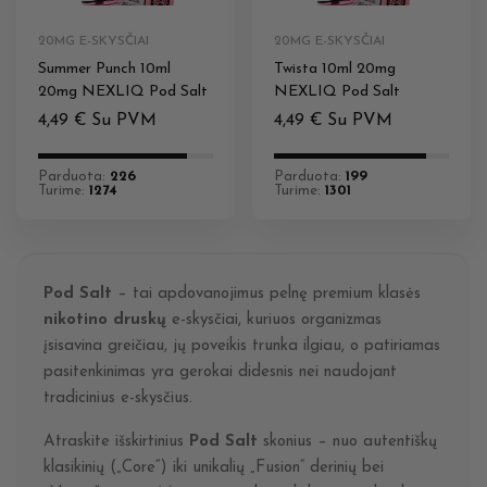
20MG E-SKYSČIAI
20MG E-SKYSČIAI
Summer Punch 10ml
Twista 10ml 20mg
20mg NEXLIQ Pod Salt
NEXLIQ Pod Salt
4,49
€
Su PVM
4,49
€
Su PVM
Parduota:
226
Parduota:
199
Turime:
1274
Turime:
1301
Pod Salt
– tai apdovanojimus pelnę premium klasės
nikotino druskų
e-skysčiai, kuriuos organizmas
įsisavina greičiau, jų poveikis trunka ilgiau, o patiriamas
pasitenkinimas yra gerokai didesnis nei naudojant
tradicinius e-skysčius.
Atraskite išskirtinius
Pod Salt
skonius – nuo autentiškų
klasikinių („Core“) iki unikalių „Fusion“ derinių bei