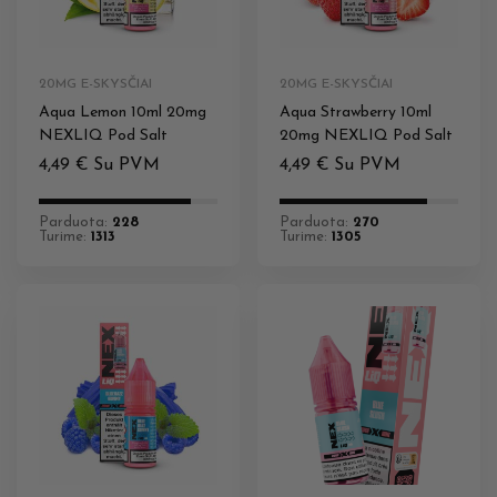
20MG E-SKYSČIAI
20MG E-SKYSČIAI
Aqua Lemon 10ml 20mg
Aqua Strawberry 10ml
NEXLIQ Pod Salt
20mg NEXLIQ Pod Salt
4,49
€
Su PVM
4,49
€
Su PVM
Parduota:
228
Parduota:
270
Turime:
1313
Turime:
1305