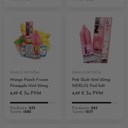
20MG E-SKYSČIAI
20MG E-SKYSČIAI
Mango Peach Frozen
Pink Slush 10ml 20mg
Pineapple 10ml 20mg
NEXLIQ Pod Salt
NEXLIQ Pod Salt
4,49
€
Su PVM
4,49
€
Su PVM
Parduota:
273
Parduota:
223
Turime:
1283
Turime:
1277