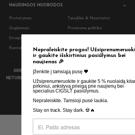
NAUDINGOS NUORODOS
Pristatymas
Taisyklės & Nuostatos
Grąžinimas
Privatumo politika
Straipsniai
Apie Mus
Kontaktai
Didmenos užklausos
Nepraleiskite progos! Užsiprenumeruokite
ir gaukite išskirtinius pasiūlymus bei
naujienas 🎉
SKIRTA TIK SUAUGUSIEMS NIKOTINO VARTOTOJAMS.
Įženkite į tamsiąją pusę 🖤 ​
NETURĖTUMĖTE NAUDOTI ŠIŲ PRODUKTŲ, JEI NEVARTOJATE
Užsiprenumeruokite ir gaukite 5 % nuolaidą kitam
NIKOTINO.
pirkiniui, ankstyvą prieigą prie naujienų bei
specialius CIGSLT pasiūlymus. ​
© 2026 Visos teisės saugomos - CigsLT.app
Nepraleiskite. Tamsioji pusė laukia.
Stay on track. Stay dark. 💀🔥