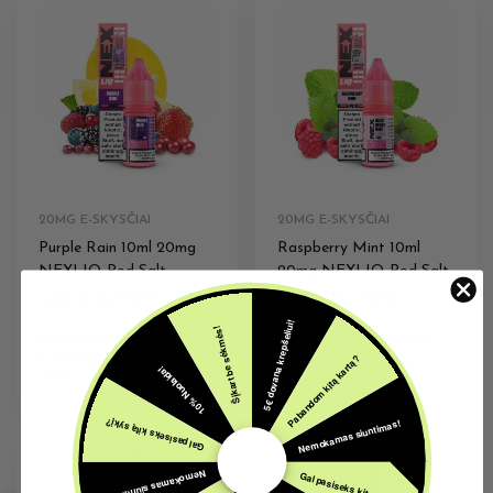
20MG E-SKYSČIAI
20MG E-SKYSČIAI
Purple Rain 10ml 20mg
Raspberry Mint 10ml
NEXLIQ Pod Salt
20mg NEXLIQ Pod Salt
4,49
€
Su PVM
4,49
€
Su PVM
5€ dovana krepšeliui!
Šįkart be sėkmės!
Parduota:
279
Parduota:
188
Pabandom kitą kartą?
10% Nuolaida!
Turime:
1243
Turime:
1352
Nemokamas siuntimas!
Gal pasiseks kitą sykį?
Nemokamas siuntimas!
Gal pasiseks kitą sykį?