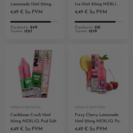
Lemonade 10ml 20mg
Ice 10ml 20mg NEXLIQ
NEXLIQ Pod Salt
Pod Salt
4,49
€
Su PVM
4,49
€
Su PVM
Parduota:
249
Parduota:
221
Turime:
1327
Turime:
1279
20MG E-SKYSČIAI
20MG E-SKYSČIAI
Caribbean Crush 10ml
Fizzy Cherry Lemonade
20mg NEXLIQ Pod Salt
10ml 20mg NEXLIQ Pod
Salt
4,49
€
Su PVM
4,49
€
Su PVM