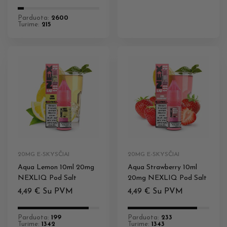
Parduota:
2600
Turime:
215
20MG E-SKYSČIAI
20MG E-SKYSČIAI
Aqua Lemon 10ml 20mg
Aqua Strawberry 10ml
NEXLIQ Pod Salt
20mg NEXLIQ Pod Salt
4,49
€
Su PVM
4,49
€
Su PVM
Parduota:
199
Parduota:
233
Turime:
1342
Turime:
1343