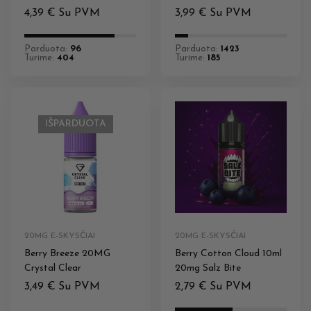
JUICE
4,39
€
Su PVM
3,99
€
Su PVM
Parduota:
96
Parduota:
1423
Turime:
404
Turime:
185
IŠPARDUOTA
20MG E-SKYSČIAI
20MG E-SKYSČIAI
Berry Breeze 20MG
Berry Cotton Cloud 10ml
Crystal Clear
20mg Salz Bite
3,49
€
Su PVM
2,79
€
Su PVM