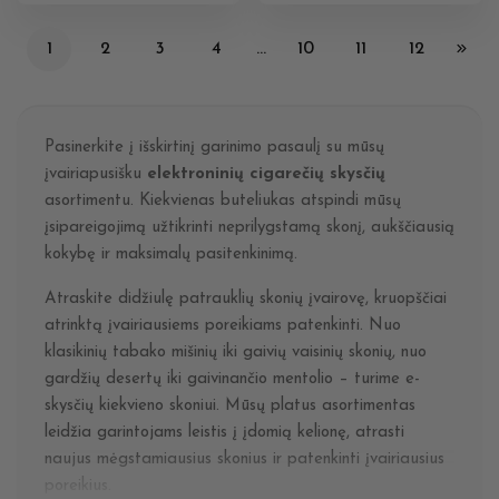
1
2
3
4
…
10
11
12
Pasinerkite į išskirtinį garinimo pasaulį su mūsų
įvairiapusišku
elektroninių cigarečių skysčių
asortimentu. Kiekvienas buteliukas atspindi mūsų
įsipareigojimą užtikrinti neprilygstamą skonį, aukščiausią
kokybę ir maksimalų pasitenkinimą.
Atraskite didžiulę patrauklių skonių įvairovę, kruopščiai
atrinktą įvairiausiems poreikiams patenkinti. Nuo
klasikinių tabako mišinių iki gaivių vaisinių skonių, nuo
gardžių desertų iki gaivinančio mentolio – turime e-
skysčių kiekvieno skoniui. Mūsų platus asortimentas
leidžia garintojams leistis į įdomią kelionę, atrasti
naujus mėgstamiausius skonius ir patenkinti įvairiausius
poreikius.