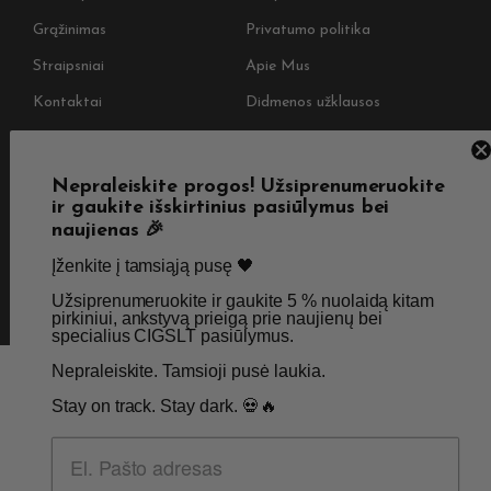
Grąžinimas
Privatumo politika
Straipsniai
Apie Mus
Kontaktai
Didmenos užklausos
SKIRTA TIK SUAUGUSIEMS NIKOTINO VARTOTOJAMS.
Nepraleiskite progos! Užsiprenumeruokite
ir gaukite išskirtinius pasiūlymus bei
NETURĖTUMĖTE NAUDOTI ŠIŲ PRODUKTŲ, JEI NEVARTOJATE
naujienas 🎉
NIKOTINO.
Įženkite į tamsiąją pusę 🖤 ​
© 2026 Visos teisės saugomos - CigsLT.app
Užsiprenumeruokite ir gaukite 5 % nuolaidą kitam
pirkiniui, ankstyvą prieigą prie naujienų bei
specialius CIGSLT pasiūlymus. ​
Nepraleiskite. Tamsioji pusė laukia.
Stay on track. Stay dark. 💀🔥