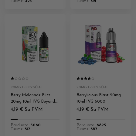
Turime:
423
Turime:
521
20MG E-SKYSČIAI
20MG E-SKYSČIAI
Berry Melonade Blitz
Berrylicious Blast 20mg
20mg 10ml IVG Beyond
10ml IVG 6000
Salts
4,19
€
Su PVM
4,19
€
Su PVM
Parduota:
3060
Parduota:
6829
Turime:
517
Turime:
587