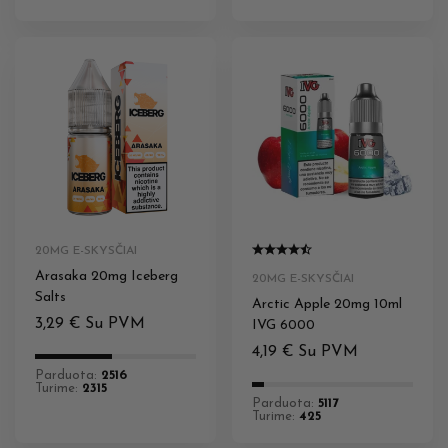
20MG E-SKYSČIAI
Arasaka 20mg Iceberg
20MG E-SKYSČIAI
Salts
Arctic Apple 20mg 10ml
3,29
€
Su PVM
IVG 6000
4,19
€
Su PVM
Parduota:
2516
Turime:
2315
Parduota:
5117
Turime:
425