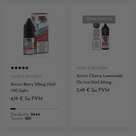
IŠPARDUOTA
20MG E-SKYSČIAI
Arctic Cherry Lemonade
20MG E-SKYSČIAI
On Ice 10ml 20mg
Arctic Berry 20mg 10ml
BarSaltz Ruthless
3,49
€
Su PVM
IVG Salts
4,19
€
Su PVM
Parduota:
5044
Turime:
550