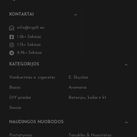
KONTAKTAI
info@cigslt.eu
1.2k+ Sekėjai
1.7k+ Sekėjai
8.9k+ Sekėjai
KATEGORIJOS
Vienkartinės e. cigaretės
E. Skysčiai
Bazės
Aromatai
DIY priedai
Baterijos, koilai ir kt
Snusai
NAUDINGOS NUORODOS
Pristatymas
Taisyklės & Nuostatos