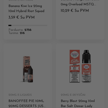
20MG E-SKYSČIAI
0mg Overload MSTQ
Banana Kiwi Ice 20mg
Juice
10,29
€
Su PVM
10ml Hybrid Riot Squad
3,59
€
Su PVM
Parduota:
2756
Turime:
216
20MG E-LIQUIDS
20MG E-SKYSČIAI
BANOFFEE PIE 10ML
Berry Blast 20mg 10ml
20MG DESSERTS JUST
Bar Salt Dinner Lady