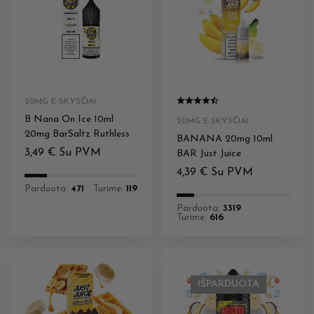
20MG E-SKYSČIAI
B Nana On Ice 10ml
20MG E-SKYSČIAI
20mg BarSaltz Ruthless
BANANA 20mg 10ml
3,49
€
Su PVM
BAR Just Juice
4,39
€
Su PVM
Parduota:
471
Turime:
119
Parduota:
3319
Turime:
616
IŠPARDUOTA