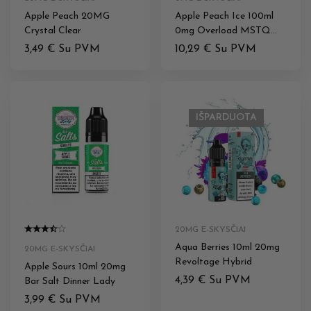
Apple Peach 20MG
Apple Peach Ice 100ml
Crystal Clear
0mg Overload MSTQ
Juice
3,49
€
Su PVM
10,29
€
Su PVM
IŠPARDUOTA
20MG E-SKYSČIAI
Aqua Berries 10ml 20mg
20MG E-SKYSČIAI
Revoltage Hybrid
Apple Sours 10ml 20mg
4,39
€
Su PVM
Bar Salt Dinner Lady
3,99
€
Su PVM