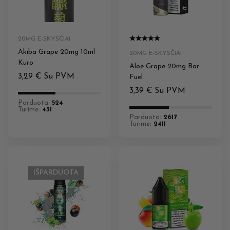
20MG E-SKYSČIAI
Akiba Grape 20mg 10ml
20MG E-SKYSČIAI
Kuro
Aloe Grape 20mg Bar
3,29
€
Su PVM
Fuel
3,39
€
Su PVM
Parduota:
524
Turime:
431
Parduota:
2617
Turime:
2411
IŠPARDUOTA