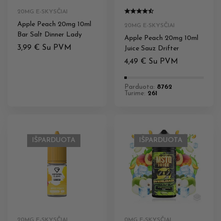
20MG E-SKYSČIAI
Apple Peach 20mg 10ml
20MG E-SKYSČIAI
Bar Salt Dinner Lady
Apple Peach 20mg 10ml
3,99
€
Su PVM
Juice Sauz Drifter
4,49
€
Su PVM
Parduota:
8762
Turime:
261
IŠPARDUOTA
IŠPARDUOTA
20MG E-SKYSČIAI
0MG E-SKYSČIAI