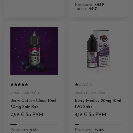
Parduota:
4289
Turime:
4617
20MG E-SKYSČIAI
20MG E-SKYSČIAI
Berry Cotton Cloud 10ml
Berry Medley 20mg 10ml
50mg Salz Bite
IVG Salts
2,99
€
Su PVM
4,19
€
Su PVM
Parduota:
2581
Parduota:
5206