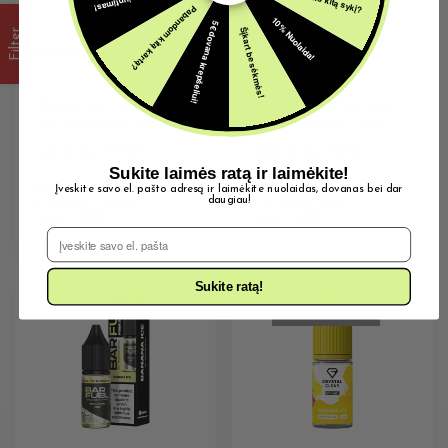
Pabandom kitą kartą?
10% Nuolaida!
5€ dovana krepšeliui!
Šįkart be sėkmės!
Filter
20MG E-SKYSČIAI
20MG E-SKYSČIAI
Banana Ice 10ML 20MG
Banana Ice 20mg 10ml
IVG INTENSE SALTS
Bar Salt Dinner Lady
4,19
€
Su PVM
3,99
€
Su PVM
Sukite laimės ratą ir laimėkite!
Įveskite savo el. pašto adresą ir laimėkite nuolaidas, dovanas bei dar
daugiau!
Parduota:
3054
Parduota:
1394
Turime:
583
Turime:
125
El. Pašto adresas
Sukite ratą!
IŠPARDUOTA