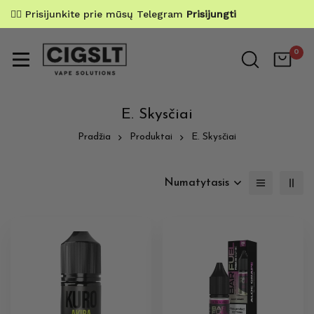
✌🏼 Prisijunkite prie mūsų Telegram
Prisijungti
0
E. Skysčiai
Pradžia
Produktai
E. Skysčiai
Numatytasis