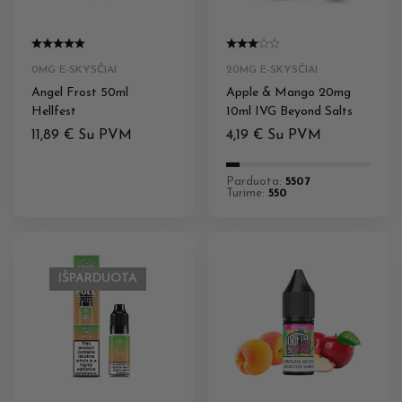
0MG E-SKYSČIAI
20MG E-SKYSČIAI
Angel Frost 50ml
Apple & Mango 20mg
Hellfest
10ml IVG Beyond Salts
11,89
€
Su PVM
4,19
€
Su PVM
Parduota:
5507
Turime:
550
IŠPARDUOTA