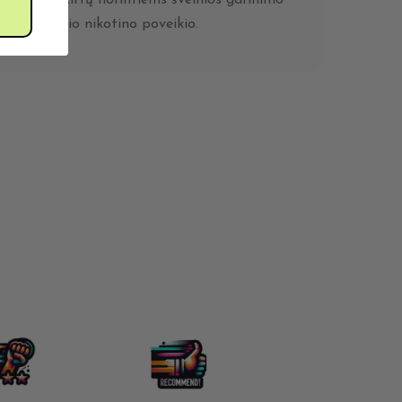
intensyvesnio nikotino poveikio.