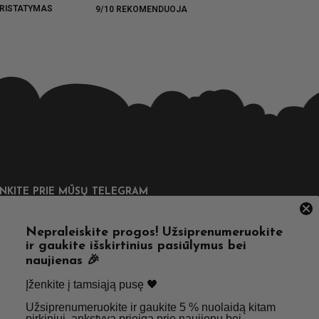
RISTATYMAS
9/10 REKOMENDUOJA
UNKITE PRIE MŪSŲ TELEGRAM
Nepraleiskite progos! Užsiprenumeruokite
ir gaukite išskirtinius pasiūlymus bei
naujienas 🎉
DINGOS NUORODOS
Įženkite į tamsiąją pusę 🖤 ​
Užsiprenumeruokite ir gaukite 5 % nuolaidą kitam
tatymas
Taisyklės & Nuostatos
pirkiniui, ankstyvą prieigą prie naujienų bei