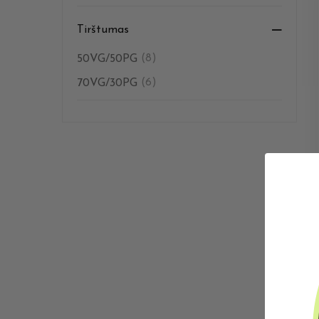
Tirštumas
50VG/50PG
(8)
70VG/30PG
(6)