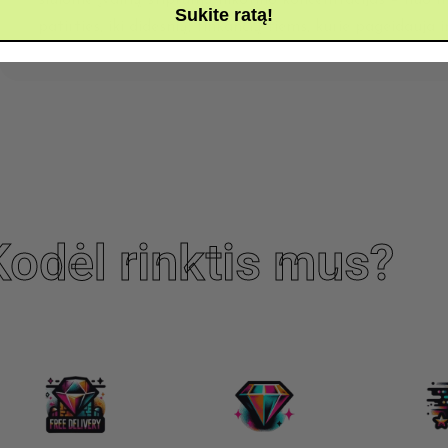
Sukite ratą!
patirties, iki didesnių, tinkančių tiems, kurie pageidauja 
Kodėl rinktis mus?