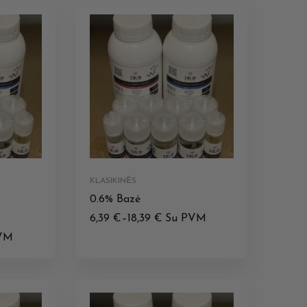
KLASIKINĖS
0.6% Bazė
6,39
€
–
18,39
€
Su PVM
VM