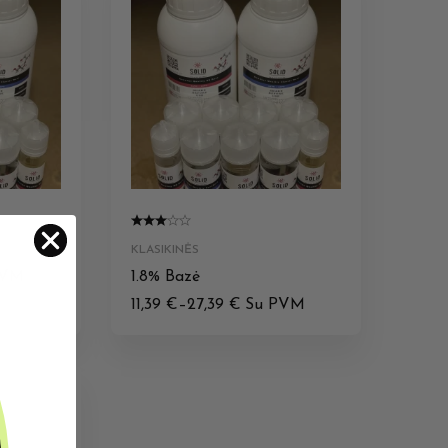
KLASIKINĖS
PVM
1.8% Bazė
11,39
€
–
27,39
€
Su PVM