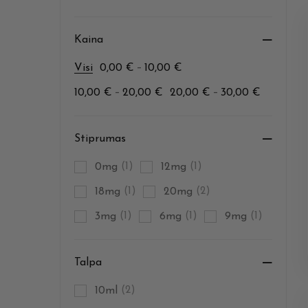
Kaina
–
Visi
0,00
€
10,00
€
–
–
10,00
€
20,00
€
20,00
€
30,00
€
Stiprumas
0mg
(1)
12mg
(1)
18mg
(1)
20mg
(2)
3mg
(1)
6mg
(1)
9mg
(1)
Talpa
10ml
(2)