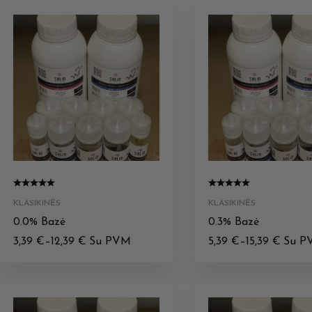
KLASIKINĖS
KLASIKINĖS
0.0% Bazė
0.3% Bazė
3,39
€
–
12,39
€
Su PVM
5,39
€
–
15,39
€
Su P