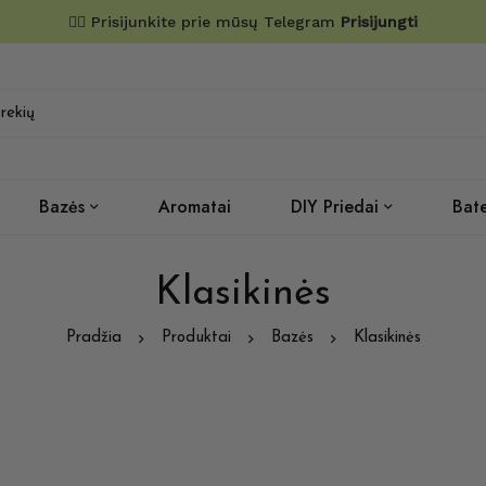
✌🏼 Prisijunkite prie mūsų Telegram
Prisijungti
Bazės
Aromatai
DIY Priedai
Bate
Klasikinės
Pradžia
Produktai
Bazės
Klasikinės