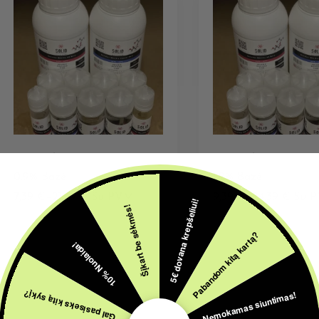
KLASIKINĖS
KLASIKINĖS
0.9% Bazė
1.2% Bazė
7,39
€
–
21,39
€
Su PVM
9,39
€
–
24,39
€
Su 
5€ dovana krepšeliui!
Šįkart be sėkmės!
Pabandom kitą kartą?
10% Nuolaida!
Nemokamas siuntimas!
Gal pasiseks kitą sykį?
IŠPARDUOTA
IŠPARDUOTA