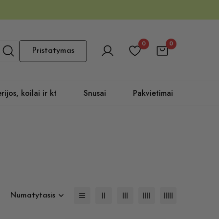
0
0
Pristatymas
rijos, koilai ir kt
Snusai
Pakvietimai
Numatytasis