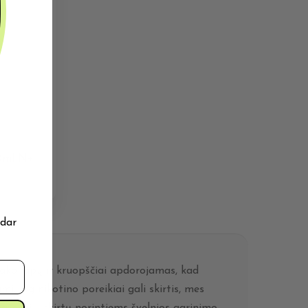
0ml N+
 dar
ako lapų ir kruopščiai apdorojamas, kad
, jog nikotino poreikiai gali skirtis, mes
ažesnių, skirtų norintiems švelnios garinimo