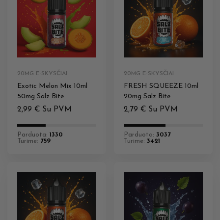
20MG E-SKYSČIAI
20MG E-SKYSČIAI
Exotic Melon Mix 10ml
FRESH SQUEEZE 10ml
50mg Salz Bite
20mg Salz Bite
2,99
€
Su PVM
2,79
€
Su PVM
Parduota:
1330
Parduota:
3037
Turime:
759
Turime:
3421