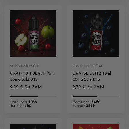
20MG E-SKYSČIAI
20MG E-SKYSČIAI
CRANFUJI BLAST 10ml
DANISE BLITZ 10ml
50mg Salz Bite
20mg Salz Bite
2,99
€
Su PVM
2,79
€
Su PVM
Parduota:
1056
Parduota:
3480
Turime:
1580
Turime:
3879