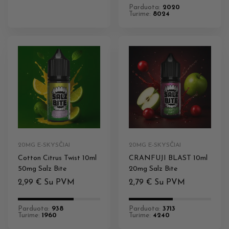
Parduota:
2020
Turime:
8024
20MG E-SKYSČIAI
20MG E-SKYSČIAI
Cotton Citrus Twist 10ml
CRANFUJI BLAST 10ml
50mg Salz Bite
20mg Salz Bite
2,99
€
Su PVM
2,79
€
Su PVM
Parduota:
938
Parduota:
3713
Turime:
1960
Turime:
4240