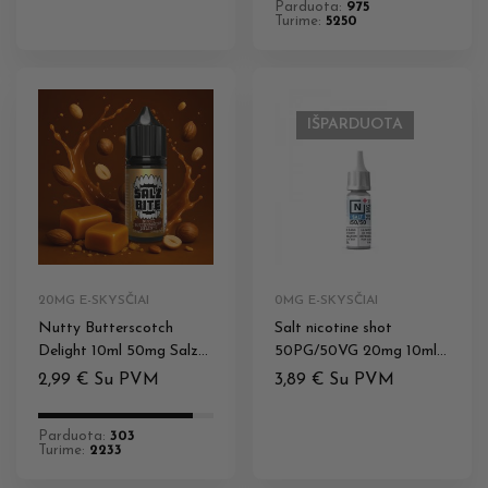
Parduota:
975
Turime:
5250
IŠPARDUOTA
20MG E-SKYSČIAI
0MG E-SKYSČIAI
Nutty Butterscotch
Salt nicotine shot
Delight 10ml 50mg Salz
50PG/50VG 20mg 10ml
Bite
N+
2,99
€
Su PVM
3,89
€
Su PVM
Parduota:
303
Turime:
2233