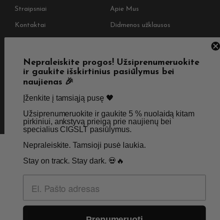
Straipsniai
Apie Mus
Kontaktai
Didmenos užklausos
SKIRTA TIK SUAUGUSIEMS NIKOTINO VARTOTOJAMS.
Nepraleiskite progos! Užsiprenumeruokite
ir gaukite išskirtinius pasiūlymus bei
NETURĖTUMĖTE NAUDOTI ŠIŲ PRODUKTŲ, JEI NEVARTOJATE
naujienas 🎉
NIKOTINO.
Įženkite į tamsiąją pusę 🖤 ​
© 2026 Visos teisės saugomos - CigsLT.app
Užsiprenumeruokite ir gaukite 5 % nuolaidą kitam
pirkiniui, ankstyvą prieigą prie naujienų bei
specialius CIGSLT pasiūlymus. ​
Nepraleiskite. Tamsioji pusė laukia.
Stay on track. Stay dark. 💀🔥
Prenumeruoti