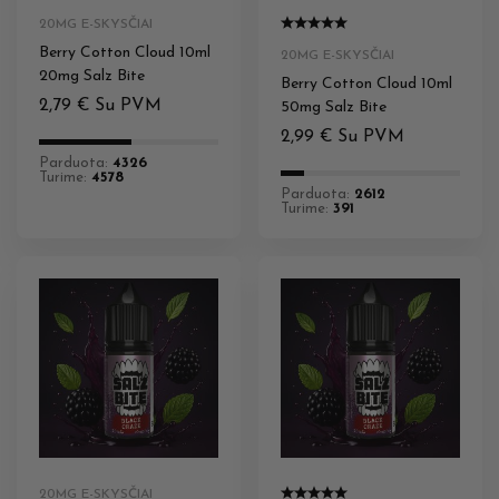
20MG E-SKYSČIAI
Berry Cotton Cloud 10ml
20MG E-SKYSČIAI
20mg Salz Bite
Berry Cotton Cloud 10ml
2,79
€
Su PVM
50mg Salz Bite
2,99
€
Su PVM
Parduota:
4326
Turime:
4578
Parduota:
2612
Turime:
391
20MG E-SKYSČIAI