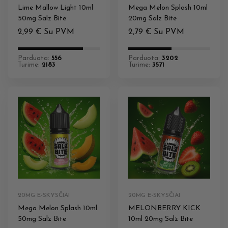
Lime Mallow Light 10ml
Mega Melon Splash 10ml
50mg Salz Bite
20mg Salz Bite
2,99
€
Su PVM
2,79
€
Su PVM
Parduota:
556
Parduota:
3202
Turime:
2183
Turime:
3571
20MG E-SKYSČIAI
20MG E-SKYSČIAI
Mega Melon Splash 10ml
MELONBERRY KICK
50mg Salz Bite
10ml 20mg Salz Bite