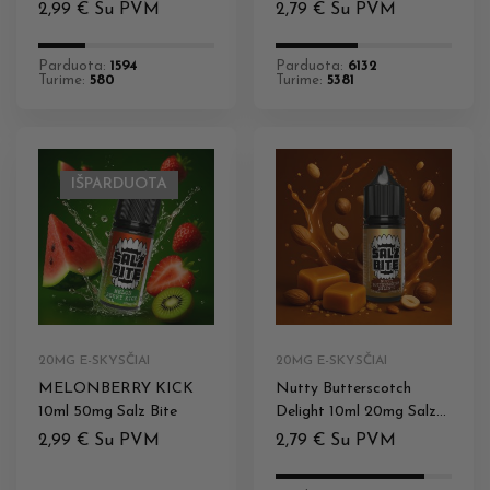
2,99
€
Su PVM
2,79
€
Su PVM
Parduota:
1594
Parduota:
6132
Turime:
580
Turime:
5381
IŠPARDUOTA
20MG E-SKYSČIAI
20MG E-SKYSČIAI
MELONBERRY KICK
Nutty Butterscotch
10ml 50mg Salz Bite
Delight 10ml 20mg Salz
Bite
2,99
€
Su PVM
2,79
€
Su PVM