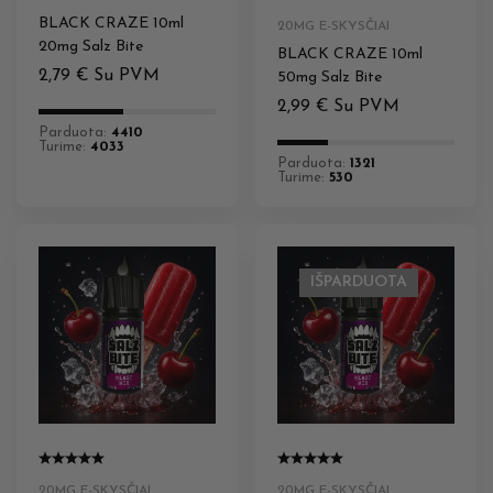
BLACK CRAZE 10ml
20MG E-SKYSČIAI
20mg Salz Bite
BLACK CRAZE 10ml
2,79
€
Su PVM
50mg Salz Bite
2,99
€
Su PVM
Parduota:
4410
Turime:
4033
Parduota:
1321
Turime:
530
IŠPARDUOTA
20MG E-SKYSČIAI
20MG E-SKYSČIAI