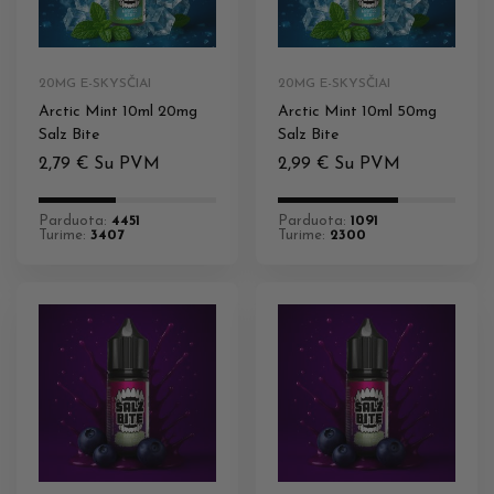
20MG E-SKYSČIAI
20MG E-SKYSČIAI
Arctic Mint 10ml 20mg
Arctic Mint 10ml 50mg
Salz Bite
Salz Bite
2,79
€
Su PVM
2,99
€
Su PVM
Parduota:
4451
Parduota:
1091
Turime:
3407
Turime:
2300