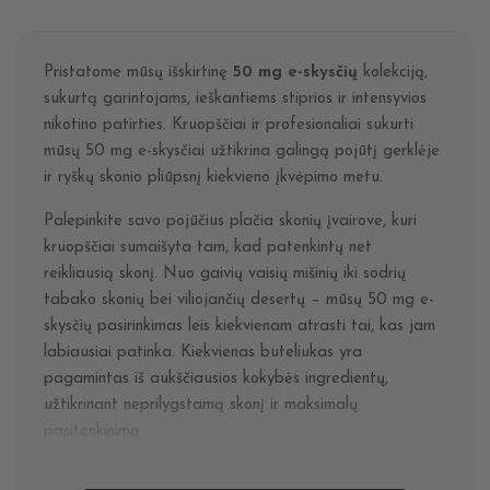
Pristatome mūsų išskirtinę
50 mg e-skysčių
kolekciją,
sukurtą garintojams, ieškantiems stiprios ir intensyvios
nikotino patirties. Kruopščiai ir profesionaliai sukurti
mūsų 50 mg e-skysčiai užtikrina galingą pojūtį gerklėje
ir ryškų skonio pliūpsnį kiekvieno įkvėpimo metu.
Palepinkite savo pojūčius plačia skonių įvairove, kuri
kruopščiai sumaišyta tam, kad patenkintų net
reikliausią skonį. Nuo gaivių vaisių mišinių iki sodrių
tabako skonių bei viliojančių desertų – mūsų 50 mg e-
skysčių pasirinkimas leis kiekvienam atrasti tai, kas jam
labiausiai patinka. Kiekvienas buteliukas yra
pagamintas iš aukščiausios kokybės ingredientų,
užtikrinant neprilygstamą skonį ir maksimalų
pasitenkinimą.