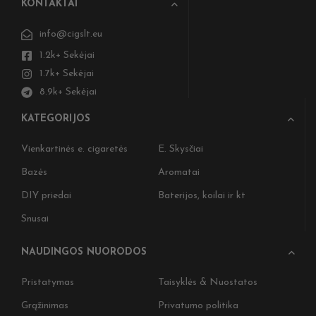
KONTAKTAI
info@cigslt.eu
1.2k+ Sekėjai
1.7k+ Sekėjai
8.9k+ Sekėjai
KATEGORIJOS
Vienkartinės e. cigaretės
E. Skysčiai
Bazės
Aromatai
DIY priedai
Baterijos, koilai ir kt
Snusai
NAUDINGOS NUORODOS
Pristatymas
Taisyklės & Nuostatos
Grąžinimas
Privatumo politika