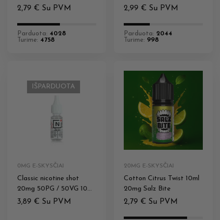
2,79
€
Su PVM
2,99
€
Su PVM
Parduota:
4028
Parduota:
2044
Turime:
4758
Turime:
998
IŠPARDUOTA
0MG E-SKYSČIAI
20MG E-SKYSČIAI
Classic nicotine shot
Cotton Citrus Twist 10ml
20mg 50PG / 50VG 10ml
20mg Salz Bite
N+
3,89
€
Su PVM
2,79
€
Su PVM