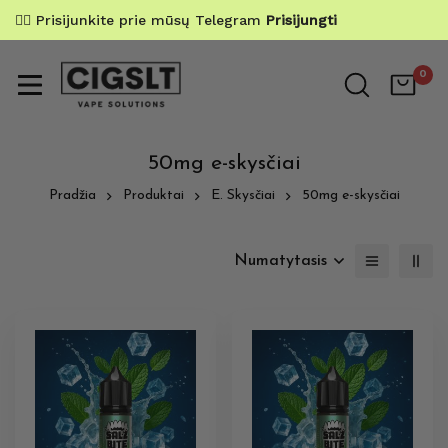
✌🏼 Prisijunkite prie mūsų Telegram
Prisijungti
0
50mg e-skysčiai
Pradžia
Produktai
E. Skysčiai
50mg e-skysčiai
Numatytasis