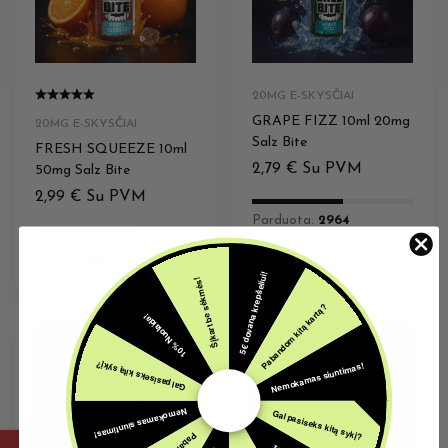
20MG E-SKYSČIAI
GRAPE FIZZ 10ml 20mg
20MG E-SKYSČIAI
Salz Bite
FRESH SQUEEZE 10ml
2,79
€
Su PVM
50mg Salz Bite
2,99
€
Su PVM
Parduota:
2964
Turime:
3846
Parduota:
1072
Turime:
1957
5€ dovana krepšeliui!
Šįkart be sėkmės!
Pabandom kitą kartą?
10% Nuolaida!
Nemokamas siuntimas!
Gal pasiseks kitą sykį?
Nemokamas siuntimas!
Gal pasiseks kitą sykį?