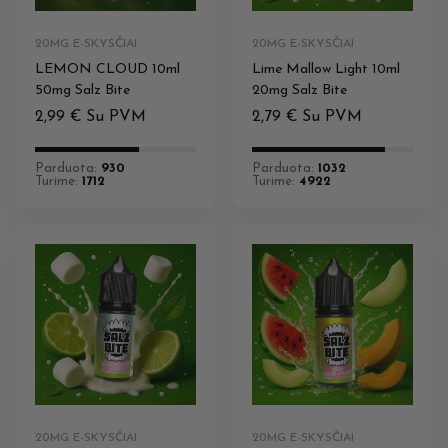
20MG E-SKYSČIAI
20MG E-SKYSČIAI
LEMON CLOUD 10ml
Lime Mallow Light 10ml
50mg Salz Bite
20mg Salz Bite
2,99
€
Su PVM
2,79
€
Su PVM
Parduota:
930
Parduota:
1032
Turime:
1712
Turime:
4922
20MG E-SKYSČIAI
20MG E-SKYSČIAI