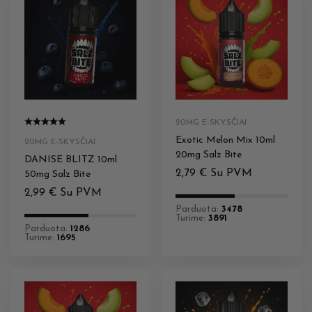
20MG E-SKYSČIAI
Exotic Melon Mix 10ml
20MG E-SKYSČIAI
20mg Salz Bite
DANISE BLITZ 10ml
2,79
€
Su PVM
50mg Salz Bite
2,99
€
Su PVM
Parduota:
3478
Turime:
3891
Parduota:
1286
Turime:
1695