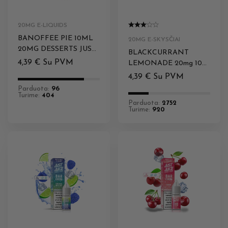
20MG E-LIQUIDS
BANOFFEE PIE 10ML
20MG E-SKYSČIAI
20MG DESSERTS JUST
BLACKCURRANT
JUICE
4,39
€
Su PVM
LEMONADE 20mg 10ml
BAR Just Juice
4,39
€
Su PVM
Parduota:
96
Turime:
404
Parduota:
2752
Turime:
920