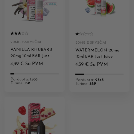
20MG E-SKYSČIAI
20MG E-SKYSČIAI
VANILLA RHUBARB
WATERMELON 20mg
20mg 10ml BAR Just
10ml BAR Just Juice
Juice
4,39
€
Su PVM
4,39
€
Su PVM
Parduota:
1585
Parduota:
2545
Turime:
138
Turime:
589