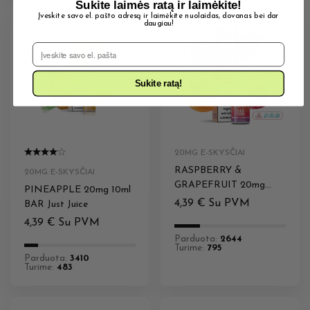
Sukite laimės ratą ir laimėkite!
Įveskite savo el. pašto adresą ir laimėkite nuolaidas, dovanas bei dar
daugiau!
El. Pašto adresas
Sukite ratą!
20MG E-SKYSČIAI
RASPBERRY &
20MG E-SKYSČIAI
GRAPEFRUIT 20mg
PINEAPPLE 20mg 10ml
10ml BAR Just Juice
4,39
€
Su PVM
BAR Just Juice
4,39
€
Su PVM
Parduota:
2644
Turime:
795
Parduota:
3410
Turime:
483