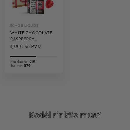
20MG E-LIQUIDS
WHITE CHOCOLATE
RASPBERRY
CHEESECAKE 10ML
4,39
€
Su PVM
20MG DESSERTS JUST
JUICE
Parduota:
219
Turime:
276
Kodėl rinktis mus?