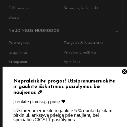
DIY priedai
Baterijos, koilai ir kt
Snusai
NAUDINGOS NUORODOS
Pristatymas
Taisyklės & Nuostatos
Grąžinimas
Privatumo politika
Straipsniai
Apie Mus
Kontaktai
Didmenos užklausos
Nepraleiskite progos! Užsiprenumeruokite
ir gaukite išskirtinius pasiūlymus bei
naujienas 🎉
SKIRTA TIK SUAUGUSIEMS NIKOTINO VARTOTOJAMS.
NETURĖTUMĖTE NAUDOTI ŠIŲ PRODUKTŲ, JEI NEVARTOJATE
Įženkite į tamsiąją pusę 🖤 ​
NIKOTINO.
Užsiprenumeruokite ir gaukite 5 % nuolaidą kitam
pirkiniui, ankstyvą prieigą prie naujienų bei
© 2026 Visos teisės saugomos - CigsLT.app
specialius CIGSLT pasiūlymus. ​