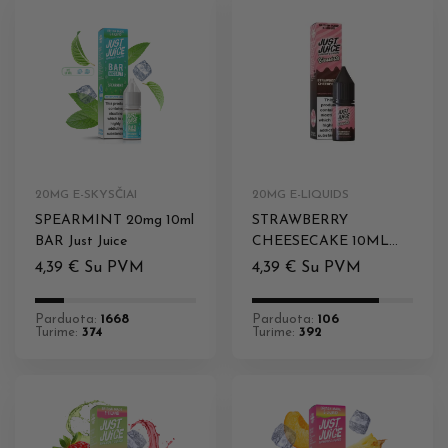
20MG E-SKYSČIAI
20MG E-LIQUIDS
SPEARMINT 20mg 10ml
STRAWBERRY
BAR Just Juice
CHEESECAKE 10ML
20MG DESSERTS JUST
4,39
€
Su PVM
4,39
€
Su PVM
JUICE
Parduota:
1668
Parduota:
106
Turime:
374
Turime:
392