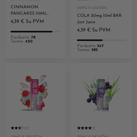
CINNAMON
20MG E-LIQUIDS
PANCAKES 10ML
COLA 20mg 10ml BAR
20MG DESSERTS JUST
4,39
€
Su PVM
Just Juice
JUICE
4,39
€
Su PVM
Parduota:
78
Turime:
420
Parduota:
547
Turime:
585