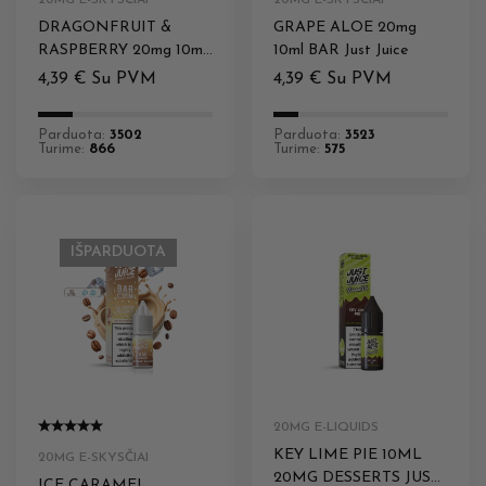
20MG E-SKYSČIAI
20MG E-SKYSČIAI
DRAGONFRUIT &
GRAPE ALOE 20mg
RASPBERRY 20mg 10ml
10ml BAR Just Juice
BAR Just Juice
4,39
€
Su PVM
4,39
€
Su PVM
Parduota:
3502
Parduota:
3523
Turime:
866
Turime:
575
IŠPARDUOTA
20MG E-LIQUIDS
KEY LIME PIE 10ML
20MG E-SKYSČIAI
20MG DESSERTS JUST
ICE CARAMEL