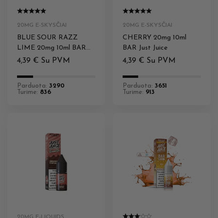
20MG E-SKYSČIAI
20MG E-SKYSČIAI
BLUE SOUR RAZZ
CHERRY 20mg 10ml
LIME 20mg 10ml BAR
BAR Just Juice
Just Juice
4,39
€
Su PVM
4,39
€
Su PVM
Parduota:
3290
Parduota:
3651
Turime:
836
Turime:
913
20MG E-LIQUIDS