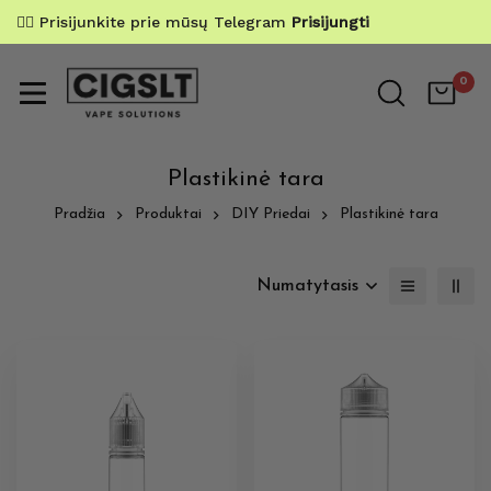
✌🏼 Prisijunkite prie mūsų Telegram
Prisijungti
0
Plastikinė tara
Pradžia
Produktai
DIY Priedai
Plastikinė tara
Numatytasis