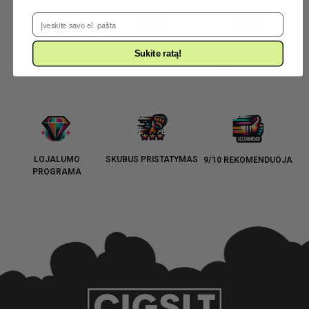
El. Pašto adresas
Sukite ratą!
KOKYBĖ & KAINA
PAGALBA GYVAI
NEMOKAMAS
PRISTATYMAS*
LOJALUMO
SKUBUS PRISTATYMAS
9/10 REKOMENDUOJA
PROGRAMA