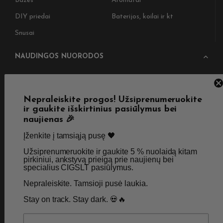
Bazės
Aromatai
DIY priedai
Baterijos, koilai ir kt
Snusai
NAUDINGOS NUORODOS
Pristatymas
Taisyklės & Nuostatos
Grąžinimas
Privatumo politika
Nepraleiskite progos! Užsiprenumeruokite
ir gaukite išskirtinius pasiūlymus bei
Straipsniai
Apie Mus
naujienas 🎉
Kontaktai
Didmenos užklausos
Įženkite į tamsiąją pusę 🖤 ​
Užsiprenumeruokite ir gaukite 5 % nuolaidą kitam
pirkiniui, ankstyvą prieigą prie naujienų bei
SKIRTA TIK SUAUGUSIEMS NIKOTINO VARTOTOJAMS.
specialius CIGSLT pasiūlymus. ​
NETURĖTUMĖTE NAUDOTI ŠIŲ PRODUKTŲ, JEI NEVARTOJATE
Nepraleiskite. Tamsioji pusė laukia.
NIKOTINO.
Stay on track. Stay dark. 💀🔥
© 2026 Visos teisės saugomos - CigsLT.app