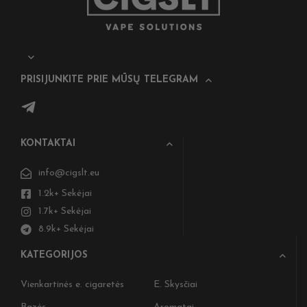
PRISIJUNKITE PRIE MŪSŲ TELEGRAM
KONTAKTAI
info@cigslt.eu
1.2k+ Sekėjai
1.7k+ Sekėjai
8.9k+ Sekėjai
KATEGORIJOS
Vienkartinės e. cigaretės
E. Skysčiai