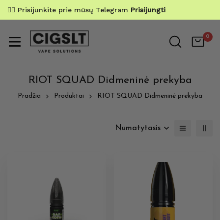
✌🏼 Prisijunkite prie mūsų Telegram
Prisijungti
0
RIOT SQUAD Didmeninė prekyba
Pradžia
Produktai
RIOT SQUAD Didmeninė prekyba
Numatytasis