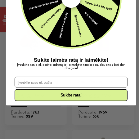
Nemokamas siuntimas!
Gal pasiseks kitą sykį?
Pabandom kitą kartą?
10% Nuolaida!
5€ dovana krepšeliui!
Šįkart be sėkmės!
Filter
Sukite laimės ratą ir laimėkite!
Įveskite savo el. pašto adresą ir laimėkite nuolaidas, dovanas bei dar
daugiau!
20MG E-SKYSČIAI
20MG E-SKYSČIAI
El. Pašto adresas
Sour Cherry Apple 20mg
Sour Pineapple Razz
10ml Hybrid Riot Squad
20mg 10ml Riot X
Sukite ratą!
3,59
€
Su PVM
3,59
€
Su PVM
Parduota:
1763
Parduota:
1969
Turime:
829
Turime:
536