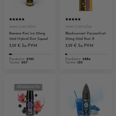
20MG E-SKYSČIAI
20MG E-SKYSČIAI
Banana Kiwi Ice 20mg
Blackcurrant Passionfruit
10ml Hybrid Riot Squad
20mg 10ml Riot X
3,59
€
Su PVM
3,59
€
Su PVM
Parduota:
2765
Parduota:
2884
Turime:
207
Turime:
130
IŠPARDUOTA