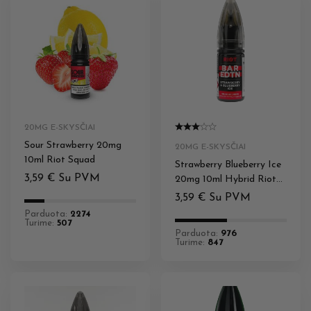
20MG E-SKYSČIAI
Sour Strawberry 20mg
20MG E-SKYSČIAI
10ml Riot Squad
Strawberry Blueberry Ice
3,59
€
Su PVM
20mg 10ml Hybrid Riot
Squad
3,59
€
Su PVM
Parduota:
2274
Turime:
507
Parduota:
976
Turime:
847