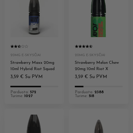
20MG E-SKYSČIAI
20MG E-SKYSČIAI
Strawberry Maxx 20mg
Strawberry Melon Chew
10ml Hybrid Riot Squad
20mg 10ml Riot X
3,59
€
Su PVM
3,59
€
Su PVM
Parduota:
572
Parduota:
2388
Turime:
1027
Turime:
518