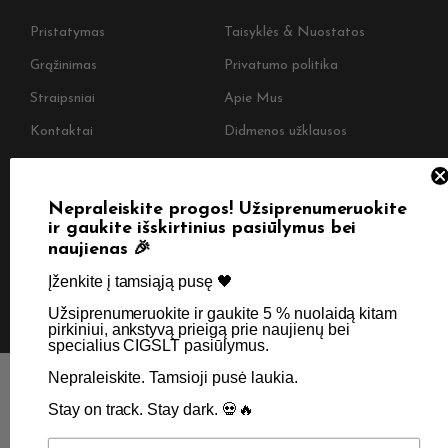
Pristatymas
Taisyklės & Nuostatos
Grąžinimas
Privatumo politika
Straipsniai
Apie Mus
Kontaktai
Didmenos užklausos
SKIRTA TIK SUAUGUSIEMS NIKOTINO VARTOTOJAMS.
Nepraleiskite progos! Užsiprenumeruokite
ir gaukite išskirtinius pasiūlymus bei
NETURĖTUMĖTE NAUDOTI ŠIŲ PRODUKTŲ, JEI NEVARTOJATE
naujienas 🎉
NIKOTINO.
Įženkite į tamsiąją pusę 🖤 ​
© 2026 Visos teisės saugomos - CigsLT.app
Užsiprenumeruokite ir gaukite 5 % nuolaidą kitam
pirkiniui, ankstyvą prieigą prie naujienų bei
specialius CIGSLT pasiūlymus. ​
Nepraleiskite. Tamsioji pusė laukia.
Stay on track. Stay dark. 💀🔥