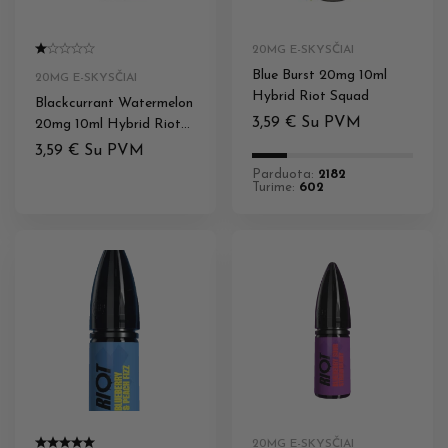
20MG E-SKYSČIAI
Blue Burst 20mg 10ml
20MG E-SKYSČIAI
Hybrid Riot Squad
Blackcurrant Watermelon
3,59
€
Su PVM
20mg 10ml Hybrid Riot
Squad
3,59
€
Su PVM
Parduota:
2182
Turime:
602
20MG E-SKYSČIAI