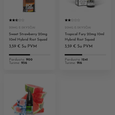
20MG E-SKYSČIAI
20MG E-SKYSČIAI
Sweet Strawberry 20mg
Tropical Fury 20mg 10ml
10ml Hybrid Riot Squad
Hybrid Riot Squad
3,59
€
Su PVM
3,59
€
Su PVM
Parduota:
900
Parduota:
1241
Turime:
936
Turime:
916