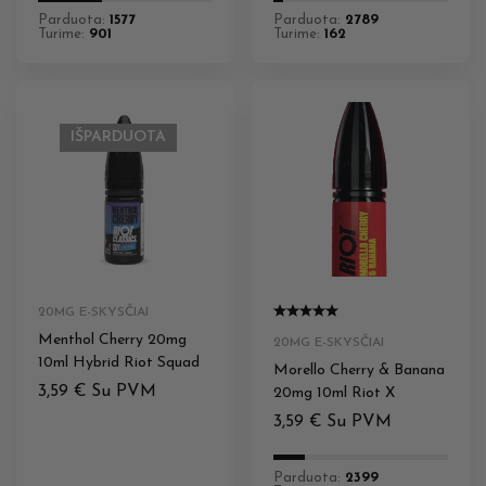
Parduota:
1577
Parduota:
2789
Turime:
901
Turime:
162
IŠPARDUOTA
20MG E-SKYSČIAI
Menthol Cherry 20mg
20MG E-SKYSČIAI
10ml Hybrid Riot Squad
Morello Cherry & Banana
3,59
€
Su PVM
20mg 10ml Riot X
3,59
€
Su PVM
Parduota:
2399