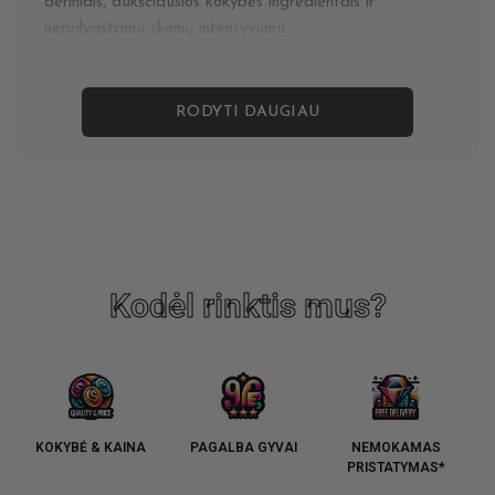
deriniais, aukščiausios kokybės ingredientais ir
neprilygstamu skonių intensyvumu.
RODYTI DAUGIAU
Kodėl rinktis mus?
KOKYBĖ & KAINA
PAGALBA GYVAI
NEMOKAMAS
PRISTATYMAS*