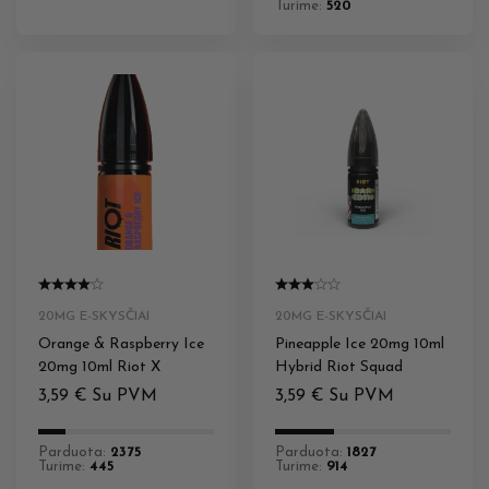
Turime:
520
20MG E-SKYSČIAI
20MG E-SKYSČIAI
Orange & Raspberry Ice
Pineapple Ice 20mg 10ml
20mg 10ml Riot X
Hybrid Riot Squad
3,59
€
Su PVM
3,59
€
Su PVM
Parduota:
2375
Parduota:
1827
Turime:
445
Turime:
914