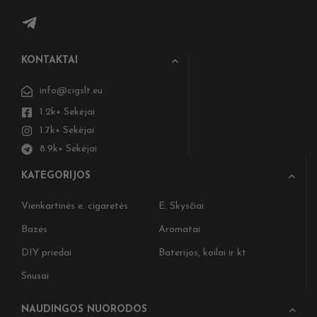
KONTAKTAI
info@cigslt.eu
1.2k+ Sekėjai
1.7k+ Sekėjai
8.9k+ Sekėjai
KATEGORIJOS
Vienkartinės e. cigaretės
E. Skysčiai
Bazės
Aromatai
DIY priedai
Baterijos, koilai ir kt
Snusai
NAUDINGOS NUORODOS