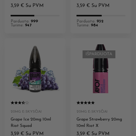
Hybrid Riot Squad
3,59
€
Su PVM
3,59
€
Su PVM
Parduota:
999
Parduota:
932
Turime:
947
Turime:
984
IŠPARDUOTA
20MG E-SKYSČIAI
20MG E-SKYSČIAI
Grape Ice 20mg 10ml
Grape Strawberry 20mg
Riot Squad
10ml Riot X
3,59
€
Su PVM
3,59
€
Su PVM