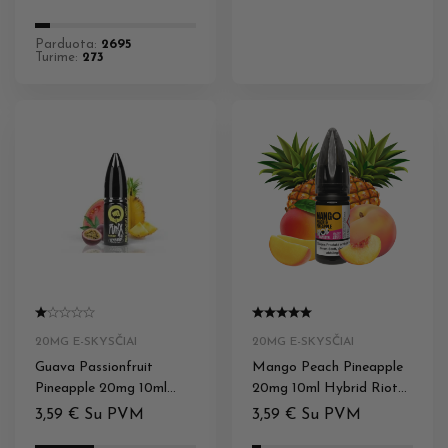
Parduota:
2695
Turime:
273
20MG E-SKYSČIAI
20MG E-SKYSČIAI
Guava Passionfruit
Mango Peach Pineapple
Pineapple 20mg 10ml
20mg 10ml Hybrid Riot
Hybrid Riot Squad
Squad
3,59
€
Su PVM
3,59
€
Su PVM