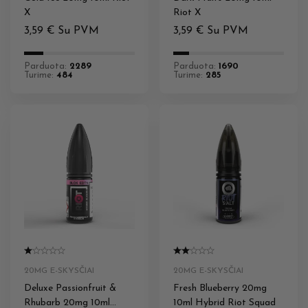
X
Riot X
3,59
€
Su PVM
3,59
€
Su PVM
Parduota:
2289
Parduota:
1690
Turime:
484
Turime:
285
20MG E-SKYSČIAI
20MG E-SKYSČIAI
Deluxe Passionfruit &
Fresh Blueberry 20mg
Rhubarb 20mg 10ml
10ml Hybrid Riot Squad