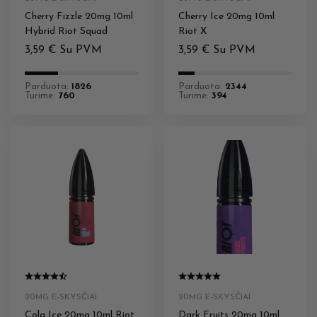
Cherry Fizzle 20mg 10ml
Cherry Ice 20mg 10ml
Hybrid Riot Squad
Riot X
3,59
€
Su PVM
3,59
€
Su PVM
Parduota:
1826
Parduota:
2344
Turime:
760
Turime:
394
20MG E-SKYSČIAI
20MG E-SKYSČIAI
Cola Ice 20mg 10ml Riot
Dark Fruits 20mg 10ml