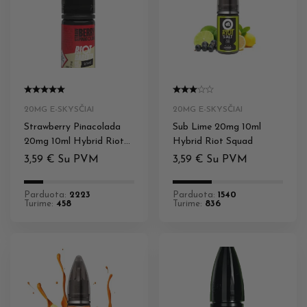
20MG E-SKYSČIAI
20MG E-SKYSČIAI
Strawberry Pinacolada
Sub Lime 20mg 10ml
20mg 10ml Hybrid Riot
Hybrid Riot Squad
Squad
3,59
€
Su PVM
3,59
€
Su PVM
Parduota:
2223
Parduota:
1540
Turime:
458
Turime:
836