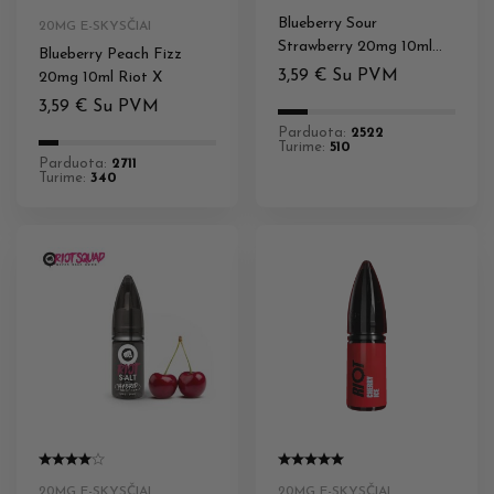
Blueberry Sour
20MG E-SKYSČIAI
Strawberry 20mg 10ml
Blueberry Peach Fizz
Riot X
3,59
€
Su PVM
20mg 10ml Riot X
3,59
€
Su PVM
Parduota:
2522
Turime:
510
Parduota:
2711
Turime:
340
20MG E-SKYSČIAI
20MG E-SKYSČIAI