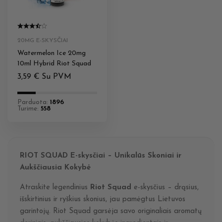
20MG E-SKYSČIAI
Watermelon Ice 20mg
10ml Hybrid Riot Squad
3,59
€
Su PVM
Parduota:
1896
Turime:
558
RIOT SQUAD E-skysčiai – Unikalūs Skoniai ir
Aukščiausia Kokybė
Atraskite legendinius
Riot Squad
e-skysčius – drąsius,
išskirtinius ir ryškius skonius, jau pamėgtus Lietuvos
garintojų. Riot Squad garsėja savo originaliais aromatų