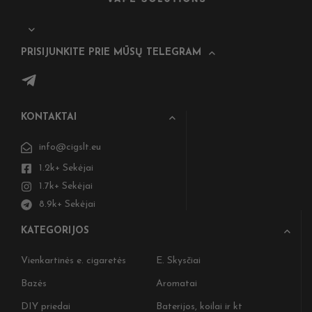
PRISIJUNKITE PRIE MŪSŲ TELEGRAM
KONTAKTAI
info@cigslt.eu
1.2k+ Sekėjai
1.7k+ Sekėjai
8.9k+ Sekėjai
KATEGORIJOS
Vienkartinės e. cigaretės
E. Skysčiai
Bazės
Aromatai
DIY priedai
Baterijos, koilai ir kt