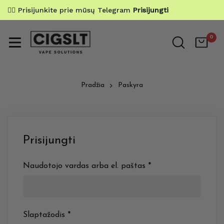
✌🏼 Prisijunkite prie mūsų Telegram
Prisijungti
0
Pradžia
Paskyra
Prisijungti
Naudotojo vardas arba el. paštas
*
Slaptažodis
*