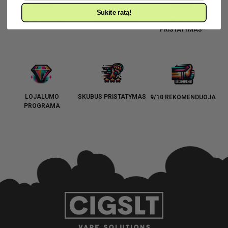
Sukite ratą!
KOKYBĖ & KAINA
PAGALBA GYVAI
NEMOKAMAS
PRISTATYMAS*
LOJALUMO
SKUBUS PRISTATYMAS
9/10 REKOMENDUOJA
PROGRAMA