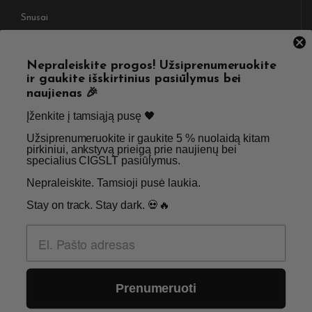
Snusai
NAUDINGOS NUORODOS
Nepraleiskite progos! Užsiprenumeruokite
ir gaukite išskirtinius pasiūlymus bei
Pristatymas
Taisyklės & Nuostatos
naujienas 🎉
Grąžinimas
Privatumo politika
Įženkite į tamsiąją pusę 🖤 ​
Straipsniai
Apie Mus
Užsiprenumeruokite ir gaukite 5 % nuolaidą kitam
pirkiniui, ankstyvą prieigą prie naujienų bei
Kontaktai
Didmenos užklausos
specialius CIGSLT pasiūlymus. ​
Nepraleiskite. Tamsioji pusė laukia.
SKIRTA TIK SUAUGUSIEMS NIKOTINO VARTOTOJAMS.
Stay on track. Stay dark. 💀🔥
NETURĖTUMĖTE NAUDOTI ŠIŲ PRODUKTŲ, JEI NEVARTOJATE
NIKOTINO.
© 2026 Visos teisės saugomos - CigsLT.app
Prenumeruoti