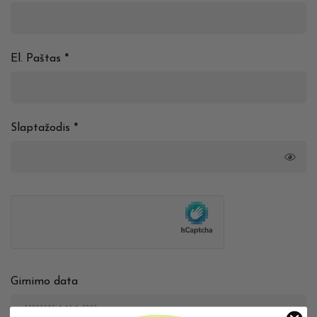
El. Paštas
*
Slaptažodis
*
Gimimo data