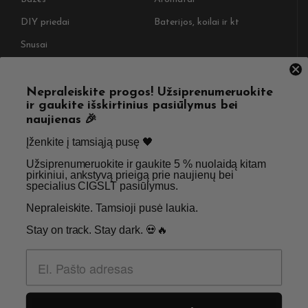
DIY priedai
Baterijos, koilai ir kt
Snusai
NAUDINGOS NUORODOS
Nepraleiskite progos! Užsiprenumeruokite
ir gaukite išskirtinius pasiūlymus bei
Pristatymas
Taisyklės & Nuostatos
naujienas 🎉
Grąžinimas
Privatumo politika
Įženkite į tamsiąją pusę 🖤 ​
Straipsniai
Apie Mus
Užsiprenumeruokite ir gaukite 5 % nuolaidą kitam
pirkiniui, ankstyvą prieigą prie naujienų bei
Kontaktai
Didmenos užklausos
specialius CIGSLT pasiūlymus. ​
Nepraleiskite. Tamsioji pusė laukia.
SKIRTA TIK SUAUGUSIEMS NIKOTINO VARTOTOJAMS.
Stay on track. Stay dark. 💀🔥
NETURĖTUMĖTE NAUDOTI ŠIŲ PRODUKTŲ, JEI NEVARTOJATE
NIKOTINO.
© 2026 Visos teisės saugomos - CigsLT.app