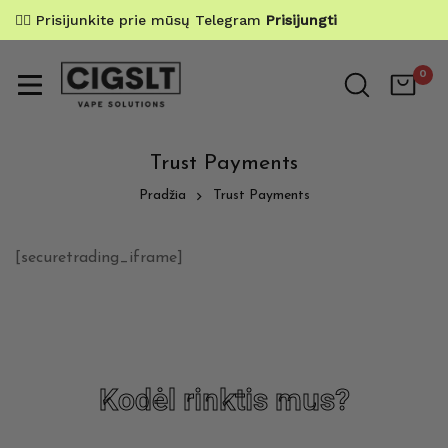
✌🏼 Prisijunkite prie mūsų Telegram
Prisijungti
0
Trust Payments
Pradžia
Trust Payments
[securetrading_iframe]
Kodėl rinktis mus?