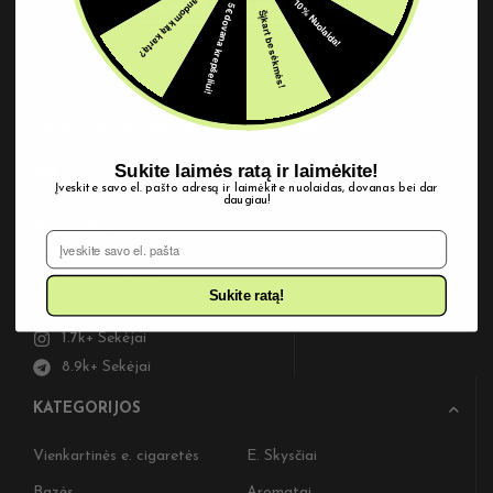
Pabandom kitą kartą?
10% Nuolaida!
5€ dovana krepšeliui!
Šįkart be sėkmės!
PRISIJUNKITE PRIE MŪSŲ TELEGRAM
Sukite laimės ratą ir laimėkite!
Įveskite savo el. pašto adresą ir laimėkite nuolaidas, dovanas bei dar
daugiau!
KONTAKTAI
El. Pašto adresas
info@cigslt.eu
Sukite ratą!
1.2k+ Sekėjai
1.7k+ Sekėjai
8.9k+ Sekėjai
KATEGORIJOS
Vienkartinės e. cigaretės
E. Skysčiai
Bazės
Aromatai