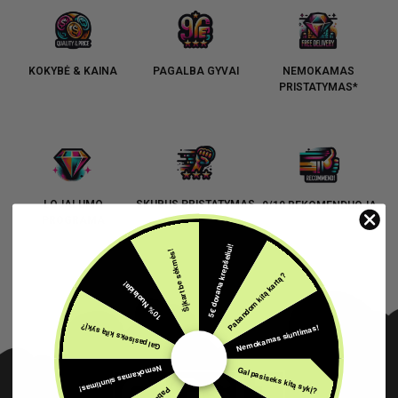
KOKYBĖ & KAINA
PAGALBA GYVAI
NEMOKAMAS
PRISTATYMAS*
LOJALUMO
SKUBUS PRISTATYMAS
9/10 REKOMENDUOJA
PROGRAMA
5€ dovana krepšeliui!
Šįkart be sėkmės!
Pabandom kitą kartą?
10% Nuolaida!
Nemokamas siuntimas!
Gal pasiseks kitą sykį?
Nemokamas siuntimas!
Gal pasiseks kitą sykį?