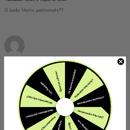
O kada tikėtis paštomate??
Iliuzyontop
2025 19 liepos at 16:18
5€ dovana krepšeliui!
Šįkart be sėkmės!
zajabys
Pabandom kitą kartą?
10% Nuolaida!
Nemokamas siuntimas!
Gal pasiseks kitą sykį?
Nemokamas siuntimas!
Gal pasiseks kitą sykį?
Pabandom kitą kartą?
10% Nuolaida!