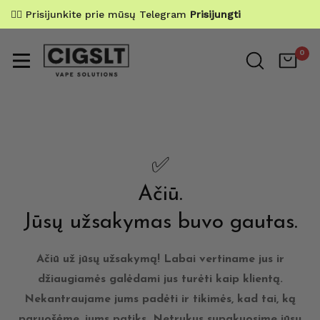
✌🏼 Prisijunkite prie mūsų Telegram
Prisijungti
0
✅
Ačiū.
Jūsų užsakymas buvo gautas.
Ačiū už jūsų užsakymą! Labai vertiname jus ir
džiaugiamės galėdami jus turėti kaip klientą.
Nekantraujame jums padėti ir tikimės, kad tai, ką
paruošėme, jums patiks. Netrukus supakuosime jūsų