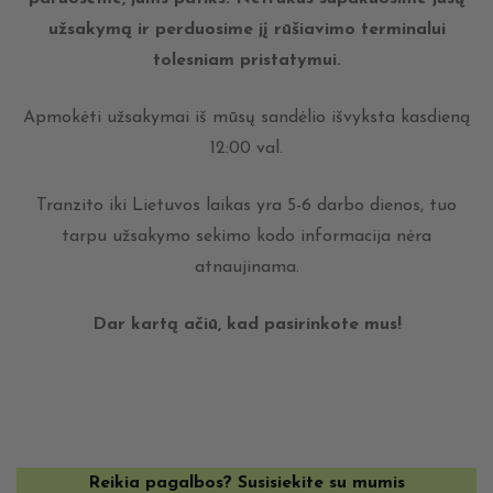
užsakymą ir perduosime jį rūšiavimo terminalui
tolesniam pristatymui.
Apmokėti užsakymai iš mūsų sandėlio išvyksta kasdieną
12:00 val.
Tranzito iki Lietuvos laikas yra 5-6 darbo dienos, tuo
tarpu užsakymo sekimo kodo informacija nėra
atnaujinama.
Dar kartą ačiū, kad pasirinkote mus!
Reikia pagalbos? Susisiekite su mumis