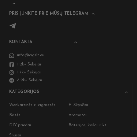
PRISIJUNKITE PRIE MŪSŲ TELEGRAM
KONTAKTAI
info@cigslt.eu
1.2k+ Sekėjai
1.7k+ Sekėjai
8.9k+ Sekėjai
KATEGORIJOS
Vienkartinės e. cigaretės
E. Skysčiai
Bazės
Aromatai
DIY priedai
Baterijos, koilai ir kt
Snusai