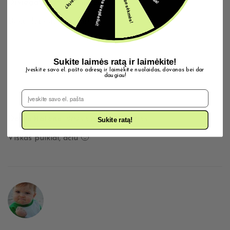
5€ dovana krepšeliui!
Šįkart be sėkmės!
Drviega22
2025 29 liepos at 13:26
Dekuj lauksiu, siuntos!
Sukite laimės ratą ir laimėkite!
Įveskite savo el. pašto adresą ir laimėkite nuolaidas, dovanas bei dar
daugiau!
El. Pašto adresas
Dovile.batene
2025 5 rugpjūčio at 10:55
Sukite ratą!
Viskas puikiai, ačiū 🙂