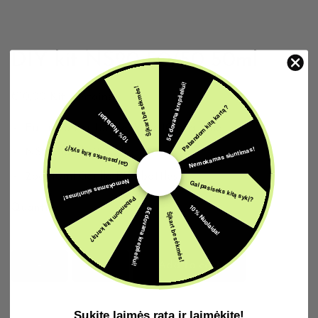
DIY kit NS20 50/50 50ml
5€ dovana krepšeliui!
Šįkart be sėkmės!
€10,00
Kit contains:
Pabandom kitą kartą?
10% Nuolaida!
Full moon or Jungle Wave 10ml aroma
Nemokamas siuntimas!
Gal pasiseks kitą sykį?
NS20 50ml 50/50 base
2pcs 10ml Gorilla PET bottles
Nemokamas siuntimas!
Gal pasiseks kitą sykį?
Pabandom kitą kartą?
10% Nuolaida!
Quantity
5€ dovana krepšeliui!
Šįkart be sėkmės!
–
+
Add to cart
Sukite laimės ratą ir laimėkite!