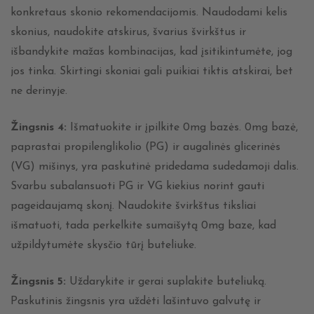
konkretaus skonio rekomendacijomis. Naudodami kelis
skonius, naudokite atskirus, švarius švirkštus ir
išbandykite mažas kombinacijas, kad įsitikintumėte, jog
jos tinka. Skirtingi skoniai gali puikiai tiktis atskirai, bet
ne derinyje.
Žingsnis 4:
Išmatuokite ir įpilkite 0mg bazės. 0mg bazė,
paprastai propilenglikolio (PG) ir augalinės glicerinės
(VG) mišinys, yra paskutinė pridedama sudedamoji dalis.
Svarbu subalansuoti PG ir VG kiekius norint gauti
pageidaujamą skonį. Naudokite švirkštus tiksliai
išmatuoti, tada perkelkite sumaišytą 0mg baze, kad
užpildytumėte skysčio tūrį buteliuke.
Žingsnis 5:
Uždarykite ir gerai suplakite buteliuką.
Paskutinis žingsnis yra uždėti lašintuvo galvutę ir