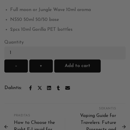
Full moon or Jungle Wave 10ml aroma
NS50 50ml 50/50 base
2pcs 10ml Gorilla PET bottles
Quantity
–
+
Add to cart
Dalintis:
SEKANTIS
Vaping Guide for
PRAEITAS
How to Choose the
Travelers: Future
Right E-Liquid for
Prospects and