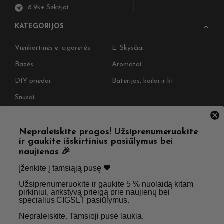
8.9k+ Sekėjai
KATEGORIJOS
Vienkartinės e. cigaretės
E. Skysčiai
Bazės
Aromatai
DIY priedai
Baterijos, koilai ir kt
Snusai
NAUDINGOS NUORODOS
Nepraleiskite progos! Užsiprenumeruokite
ir gaukite išskirtinius pasiūlymus bei
Pristatymas
Taisyklės & Nuostatos
naujienas 🎉
Grąžinimas
Privatumo politika
Įženkite į tamsiąją pusę 🖤 ​
Straipsniai
Apie Mus
Užsiprenumeruokite ir gaukite 5 % nuolaidą kitam
pirkiniui, ankstyvą prieigą prie naujienų bei
Kontaktai
Didmenos užklausos
specialius CIGSLT pasiūlymus. ​
Nepraleiskite. Tamsioji pusė laukia.