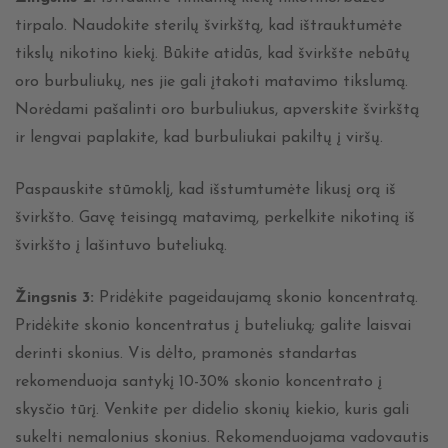
tirpalo. Naudokite sterilų švirkštą, kad ištrauktumėte
tikslų nikotino kiekį. Būkite atidūs, kad švirkšte nebūtų
oro burbuliukų, nes jie gali įtakoti matavimo tikslumą.
Norėdami pašalinti oro burbuliukus, apverskite švirkštą
ir lengvai paplakite, kad burbuliukai pakiltų į viršų.
Paspauskite stūmoklį, kad išstumtumėte likusį orą iš
švirkšto. Gavę teisingą matavimą, perkelkite nikotiną iš
švirkšto į lašintuvo buteliuką.
Žingsnis 3:
Pridėkite pageidaujamą skonio koncentratą.
Pridėkite skonio koncentratus į buteliuką; galite laisvai
derinti skonius. Vis dėlto, pramonės standartas
rekomenduoja santykį 10-30% skonio koncentrato į
skysčio tūrį. Venkite per didelio skonių kiekio, kuris gali
sukelti nemalonius skonius. Rekomenduojama vadovautis