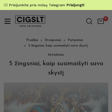
✌🏼 Prisijunkite prie mūsų Telegram
Prisijungti
0
Pradžia
Straipsniai
Patarimai
5 žingsniai, kaip susimaišyti savo skystį
PATARIMAI
5 žingsniai, kaip susimaišyti savo
skystį