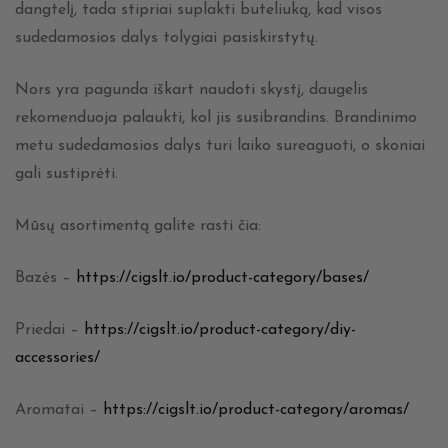
dangtelį, tada stipriai suplakti buteliuką, kad visos
sudedamosios dalys tolygiai pasiskirstytų.
Nors yra pagunda iškart naudoti skystį, daugelis
rekomenduoja palaukti, kol jis susibrandins. Brandinimo
metu sudedamosios dalys turi laiko sureaguoti, o skoniai
gali sustiprėti.
Mūsų asortimentą galite rasti čia:
Bazės –
https://cigslt.io/product-category/bases/
Priedai –
https://cigslt.io/product-category/diy-
accessories/
Aromatai –
https://cigslt.io/product-category/aromas/