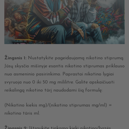
Žingsnis 1:
Nustatykite pageidaujamą nikotino stiprumą.
Jūsų skysčio mišinyje esantis nikotino stiprumas priklauso
nuo asmeninio pasirinkimo. Paprastai nikotino lygiai
svyruoja nuo 0 iki 50 mg mililitre. Galite apskaičiuoti
reikalingą nikotino tūrį naudodami šią formulę:
(Nikotino kiekis mg)/(nikotino stiprumas mg/ml) =
nikotino tūris ml.
Žingsnis 2:
Ištraukite tinkamą kiekį nikotino/bazės