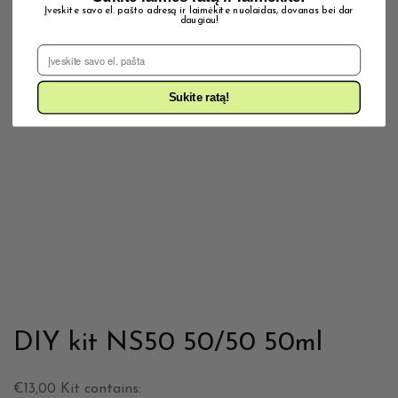
Įveskite savo el. pašto adresą ir laimėkite nuolaidas, dovanas bei dar
daugiau!
El. Pašto adresas
Sukite ratą!
DIY kit NS50 50/50 50ml
€13,00
Kit contains: