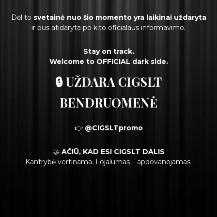
Dėl to
svetainė nuo šio momento yra laikinai uždaryta
ir bus atidaryta po kito oficialaus informavimo.
Stay on track.
Welcome to OFFICIAL dark side.
🔒 UŽDARA CIGSLT
BENDRUOMENĖ
👉
@CIGSLTpromo
🤝
AČIŪ, KAD ESI CIGSLT DALIS
Kantrybė vertinama. Lojalumas – apdovanojamas.