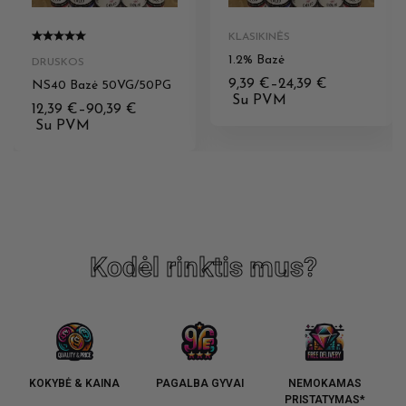
KLASIKINĖS
1.2% Bazė
DRUSKOS
9,39
€
–
24,39
€
NS40 Bazė 50VG/50PG
Su PVM
12,39
€
–
90,39
€
Su PVM
Kodėl rinktis mus?
KOKYBĖ & KAINA
PAGALBA GYVAI
NEMOKAMAS
PRISTATYMAS*