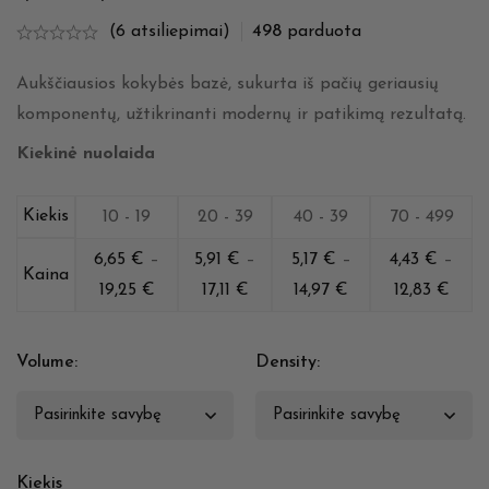
(6 atsiliepimai)
498
parduota
Aukščiausios kokybės bazė, sukurta iš pačių geriausių
komponentų, užtikrinanti modernų ir patikimą rezultatą.
Kiekinė nuolaida
Kiekis
10 - 19
20 - 39
40 - 39
70 - 499
6,65
€
–
5,91
€
–
5,17
€
–
4,43
€
–
Kaina
19,25
€
17,11
€
14,97
€
12,83
€
Volume
:
Density
:
Kiekis