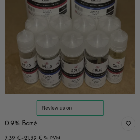
0.9% Bazė
7,39
€
–
21,39
€
Su PVM