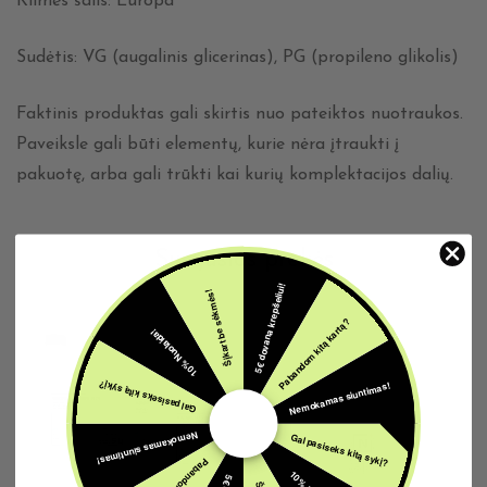
Kilmės šalis: Europa
Sudėtis: VG (augalinis glicerinas), PG (propileno glikolis)
Faktinis produktas gali skirtis nuo pateiktos nuotraukos.
Paveiksle gali būti elementų, kurie nėra įtraukti į
pakuotę, arba gali trūkti kai kurių komplektacijos dalių.
Susijusios prekės
5€ dovana krepšeliui!
Šįkart be sėkmės!
Pabandom kitą kartą?
10% Nuolaida!
IŠPARDUOTA
Nemokamas siuntimas!
Gal pasiseks kitą sykį?
Nemokamas siuntimas!
Gal pasiseks kitą sykį?