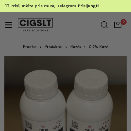
✌🏼 Prisijunkite prie mūsų Telegram
Prisijungti
0
Pradžia
Produktai
Bazės
0.9% Bazė