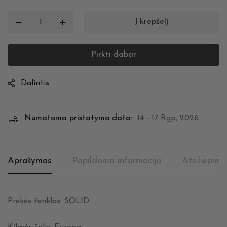
Į krepšelį
Pirkti dabar
Dalintis
Numatoma pristatymo data:
14 - 17 Rgp, 2026
Aprašymas
Papildoma informacija
Atsiliepima
Prekės ženklas: SOLID