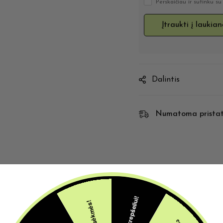
Perskaičiau ir sutinku s
Dalintis
Numatoma prista
Atsiliepimai (0)
Klausimai