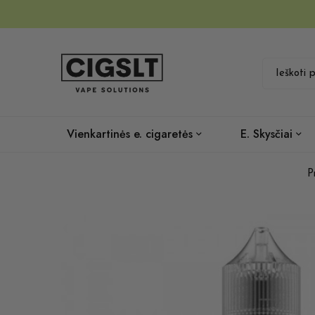
Vienkartinės e. cigaretės
E. Skysčiai
P