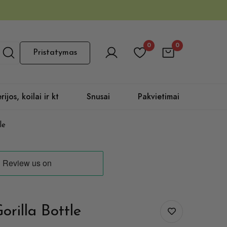
0
0
Pristatymas
rijos, koilai ir kt
Snusai
Pakvietimai
le
rilla Bottle