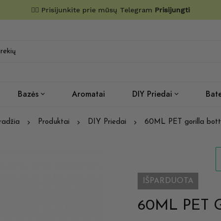
✌🏼 Prisijunkite prie mūsų Telegram
Prisijungti
Bazės
Aromatai
DIY Priedai
Bate
radžia
Produktai
DIY Priedai
60ML PET gorilla bott
IŠPARDUOTA
60ML PET Go