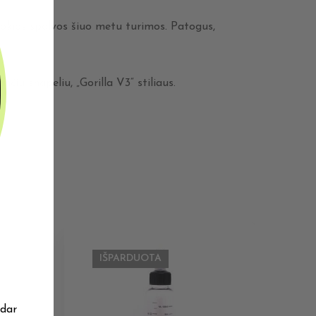
, kokios spalvos šiuo metu turimos. Patogus,
čiu snapeliu, „Gorilla V3“ stiliaus.
IŠPARDUOTA
 dar