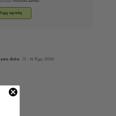
u puslapio
Privatumo politika
tymo data:
13 - 16 Rgp, 2026