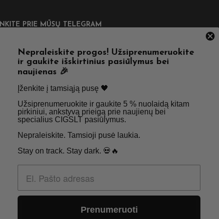
UNKITE PRIE MŪSŲ TELEGRAM
Nepraleiskite progos! Užsiprenumeruokite
ir gaukite išskirtinius pasiūlymus bei
naujienas 🎉
DINGOS NUORODOS
Įženkite į tamsiąją pusę 🖤 ​
Užsiprenumeruokite ir gaukite 5 % nuolaidą kitam
tatymas
Taisyklės & Nuostatos
pirkiniui, ankstyvą prieigą prie naujienų bei
specialius CIGSLT pasiūlymus. ​
inimas
Privatumo politika
Nepraleiskite. Tamsioji pusė laukia.
psniai
Apie Mus
Stay on track. Stay dark. 💀🔥
aktai
Didmenos užklausos
Prenumeruoti