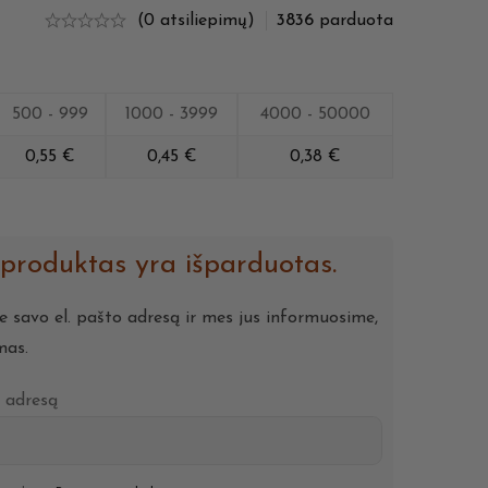
(0 atsiliepimų)
3836
parduota
500 - 999
1000 - 3999
4000 - 50000
0,55
€
0,45
€
0,38
€
 produktas yra išparduotas.
te savo el. pašto adresą ir mes jus informuosime,
mas.
o adresą