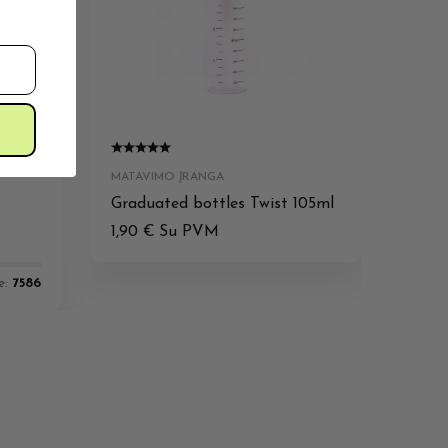
MATAVIMO ĮRANGA
Graduated bottles Twist 105ml
1,90
€
Su PVM
e:
7586