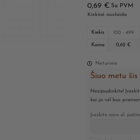
0,69
€
Su PVM
Kiekinė nuolaida
Kiekis
100 - 499
Kaina
0,62
€
Neturime
Šiuo metu šis
Nesijaudinkite! Įveski
kai jis vėl bus prieina
Įveskite savo el. pašt