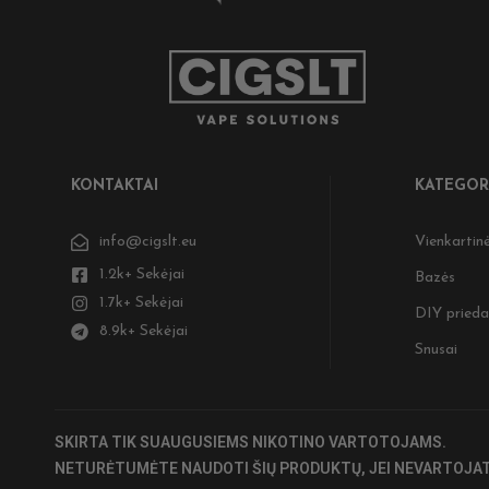
KONTAKTAI
KATEGOR
info@cigslt.eu
Vienkartinė
1.2k+ Sekėjai
Bazės
1.7k+ Sekėjai
DIY prieda
8.9k+ Sekėjai
Snusai
SKIRTA TIK SUAUGUSIEMS NIKOTINO VARTOTOJAMS.
NETURĖTUMĖTE NAUDOTI ŠIŲ PRODUKTŲ, JEI NEVARTOJAT