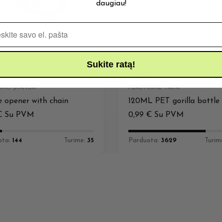
daugiau!
Pašto adresas
Sukite ratą!
IMO ĮRANGA
PLASTIKINĖ TARA
e opener with chain
120ML PET gorilla bottle
€
Su PVM
0,99
€
Su PVM
ota:
144
Turime:
35
Parduota:
3629
Turim