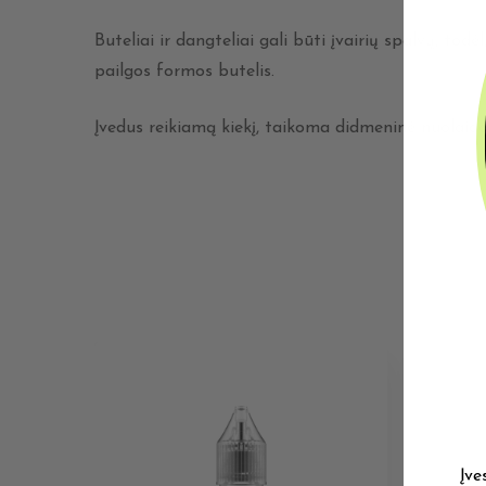
Buteliai ir dangteliai gali būti įvairių spalvų, to
pailgos formos butelis.
Įvedus reikiamą kiekį, taikoma didmeninė nuolaida p
Įve