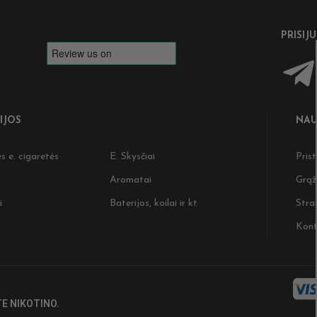
PRISIJ
IJOS
NAU
s e. cigaretės
E. Skysčiai
Pris
Aromatai
Grąž
i
Baterijos, koilai ir kt
Strai
Kont
E NIKOTINO.