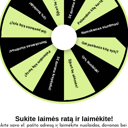
5€ dovana krepšeliui!
Šįkart be sėkmės!
Pabandom kitą kartą?
10% Nuolaida!
dėl, jei tai svarbu, rekomenduojame prieš užsakant pasiteirauti
Nemokamas siuntimas!
Gal pasiseks kitą sykį?
agal pateiktą lentelę. Skaidrus plastikinis butelis su smailėjan
Nemokamas siuntimas!
Gal pasiseks kitą sykį?
Pabandom kitą kartą?
10% Nuolaida!
5€ dovana krepšeliui!
Šįkart be sėkmės!
Susijusios prekės
Sukite laimės ratą ir laimėkite!
skite savo el. pašto adresą ir laimėkite nuolaidas, dovanas bei