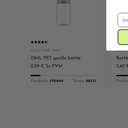
El. 
PLASTIKINĖ TARA
MATAV
10ML PET gorilla bottle
Bottl
0,29
€
Su PVM
3,40
Parduota:
390669
Turime:
68733
Pardu