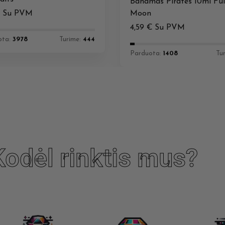
Bahamas Pirates 10ml Ful
€
Su PVM
Moon
4,59
€
Su PVM
ota:
3978
Turime:
444
Parduota:
1408
Tu
Kodėl rinktis mus?