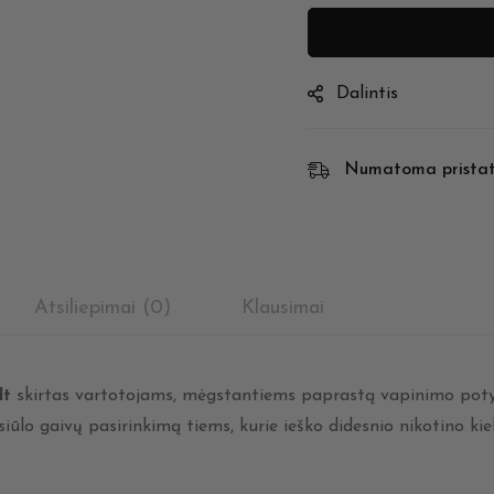
Dalintis
Numatoma prista
Atsiliepimai (0)
Klausimai
lt
skirtas vartotojams, mėgstantiems paprastą vapinimo potyrį s
ūlo gaivų pasirinkimą tiems, kurie ieško didesnio nikotino kiek