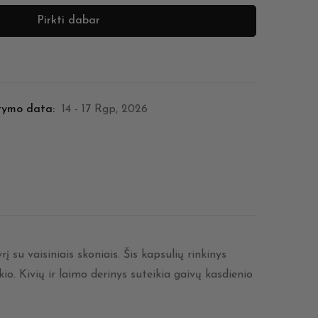
Pirkti dabar
tymo data:
14 - 17 Rgp, 2026
u vaisiniais skoniais. Šis kapsulių rinkinys
io. Kivių ir laimo derinys suteikia gaivų kasdienio