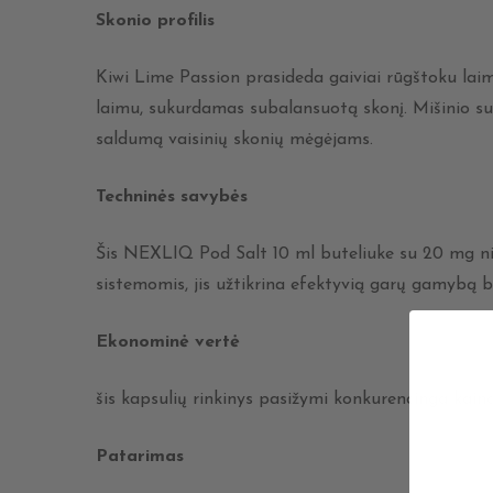
Skonio profilis
Kiwi Lime Passion prasideda gaiviai rūgštoku laimu
laimu, sukurdamas subalansuotą skonį. Mišinio sud
saldumą vaisinių skonių mėgėjams.
Techninės savybės
Šis NEXLIQ Pod Salt 10 ml buteliuke su 20 mg niko
sistemomis, jis užtikrina efektyvią garų gamybą be
Ekonominė vertė
šis kapsulių rinkinys pasižymi konkurencinga kaina
Patarimas