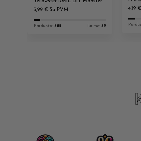
Yellowster 10ML DIY Monster
4,19
3,99
€
Su PVM
Pardu
Parduota:
385
Turime:
39