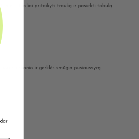
umėte tiksliai pritaikyti trauką ir pasiekti tobulą
 norimą skonio ir gerklės smūgio pusiausvyrą.
 dar