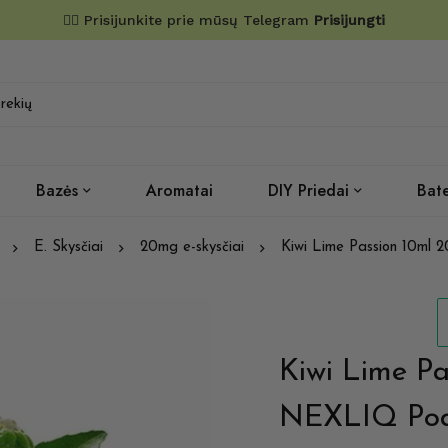
✌🏼 Prisijunkite prie mūsų Telegram
Prisijungti
Bazės
Aromatai
DIY Priedai
Bate
E. Skysčiai
20mg e-skysčiai
Kiwi Lime Passion 10ml
Kiwi Lime P
NEXLIQ Pod