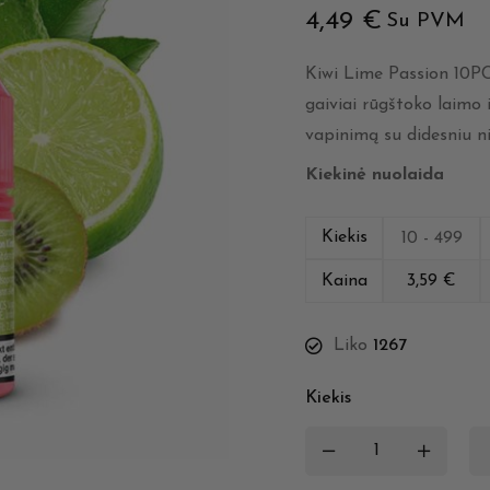
4,49
€
Su PVM
Kiwi Lime Passion 10P
gaiviai rūgštoko laimo i
vapinimą su didesniu n
Kiekinė nuolaida
Kiekis
10 - 499
Kaina
3,59
€
Liko
1267
Kiekis