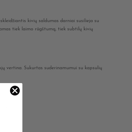
kleidžiantis kivių saldumas darniai susilieja su
amas tiek laimo rūgštumą, tiek subtilų kivių
tojų vertina. Sukurtas suderinamumui su kapsulių
koje.