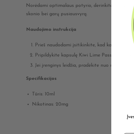
Norėdami optimalaus potyrio, derinkite šį skystį s
skonio bei garų pusiausvyrą.
Naudojimo instrukcija
Prieš naudodami įsitikinkite, kad kapsulių siste
Pripildykite kapsulę Kiwi Lime Passion druska i
Jei įrenginys leidžia, pradėkite nuo mažesnės
Specifikacijos
Tūris: 10ml
Nikotinas: 20mg
Įve