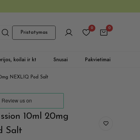
0
0
Pristatymas
rijos, koilai ir kt
Snusai
Pakvietimai
 20mg NEXLIQ Pod Salt
assion 10ml 20mg
 Salt