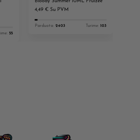
l
Bloody Summer 10ML Fruizee
4,49
€
Su PVM
Parduota:
2403
Turime:
103
rime:
55