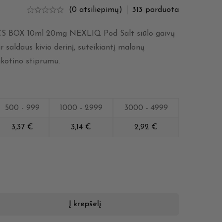
(0 atsiliepimų)
313
parduota
CS BOX 10ml 20mg NEXLIQ Pod Salt siūlo gaivų
r saldaus kivio derinį, suteikiantį malonų
ikotino stiprumu.
500 - 999
1000 - 2999
3000 - 4999
3,37
€
3,14
€
2,92
€
Į krepšelį