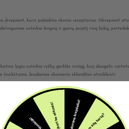
 įkvepiant, kuris pažadina skonio receptorius. Iškvepiant atsis
ėtingumas suteikia lengvą ir gaivų pojūtį visą laiką, perteikd
tino lygiu suteikia ryškų gerklės smūgį, kurį daugelis varto
 šiurkštumo, leisdamas skoniams sklandžiai atsiskleisti.
5€ dovana krepšeliui!
Šįkart be sėkmės!
, atsižvelgiant į jo kokybę ir savybes dabartinėje vapinimo rin
Pabandom kitą kartą?
10% Nuolaida!