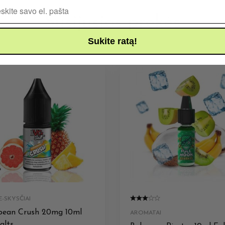
Pašto adresas
Susijusios prekės
Sukite ratą!
-SKYSČIAI
bean Crush 20mg 10ml
AROMATAI
alts