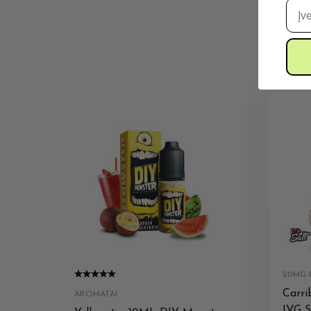
El. 
20MG E
Carri
AROMATAI
IVG S