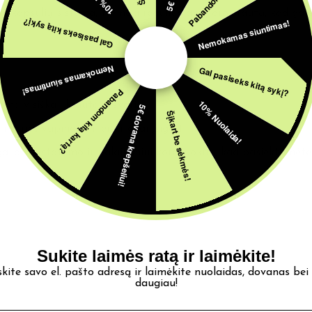
u kapsulių sistema, turinčia reguliuojamą oro srautą, kad galėt
Nemokamas siuntimas!
Gal pasiseks kitą sykį?
Nemokamas siuntimas!
Gal pasiseks kitą sykį?
Pabandom kitą kartą?
10% Nuolaida!
ma visiškai įkrauta ir švari.
5€ dovana krepšeliui!
Šįkart be sėkmės!
r prieš vapindami leiskite jai įsigerti.
 galios nustatymo ir palaipsniui koreguokite, kad pasiektumėte
Sukite laimės ratą ir laimėkite!
skite savo el. pašto adresą ir laimėkite nuolaidas, dovanas bei
daugiau!