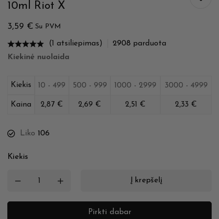
10ml Riot X
3,59
€
Su PVM
(1 atsiliepimas)
2908
parduota
Kiekinė nuolaida
Kiekis
10 - 499
500 - 999
1000 - 2999
3000 - 4999
Kaina
2,87
€
2,69
€
2,51
€
2,33
€
Liko
106
Kiekis
Į krepšelį
Pirkti dabar