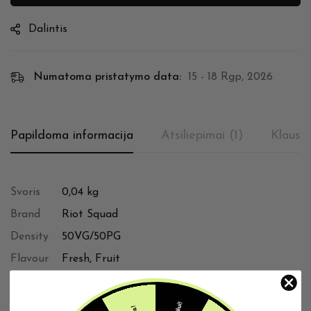
Dalintis
Numatoma pristatymo data:
15 - 18 Rgp, 2026
Papildoma informacija
Atsiliepimai (1)
Klausi
Svoris
0,04 kg
Brand
Riot Squad
Density
50VG/50PG
Flavour
Fresh, Fruit
Strength
20mg
Volume
10ml