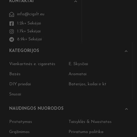
KONTAKTAI
info@cigslt.eu
1.2k+ Sekėjai
1.7k+ Sekėjai
8.9k+ Sekėjai
KATEGORIJOS
Vienkartinės e. cigaretės
E. Skysčiai
Bazės
Aromatai
DIY priedai
Baterijos, koilai ir kt
Snusai
NAUDINGOS NUORODOS
Pristatymas
Taisyklės & Nuostatos
Grąžinimas
Privatumo politika