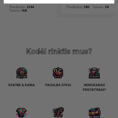
Parduota:
3394
Parduota:
385
Turime:
39
Turime:
168
Kodėl rinktis mus?
KOKYBĖ & KAINA
PAGALBA GYVAI
NEMOKAMAS
PRISTATYMAS*