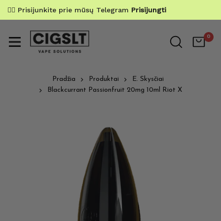
✌🏼 Prisijunkite prie mūsų Telegram
Prisijungti
0
Pradžia
Produktai
E. Skysčiai
Blackcurrant Passionfruit 20mg 10ml Riot X