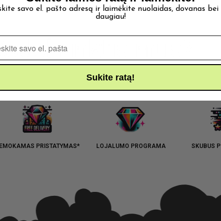
skite savo el. pašto adresą ir laimėkite nuolaidas, dovanas bei
daugiau!
Kodėl rinktis mus?
Pašto adresas
Sukite ratą!
EMOKAMAS PRISTATYMAS*
LOJALUMO PROGRAMA
SKUBUS P