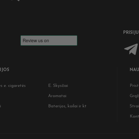
PRISIJ
IJOS
NAU
s e. cigaretės
E. Skysčiai
Pris
Aromatai
Grąž
i
Baterijos, koilai ir kt
Strai
Kont