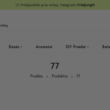
✌🏼 Prisijunkite prie mūsų Telegram
Prisijungti
Bazės
Aromatai
DIY Priedai
Bate
77
Pradžia
Produktai
77