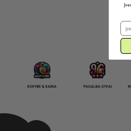
Įve
El. 
KOKYBĖ & KAINA
PAGALBA GYVAI
N