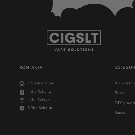
KONTAKTAI
KATEGOR
info@cigslt.eu
Vienkartinė
1.2k+ Sekėjai
Bazės
1.7k+ Sekėjai
DIY prieda
8.9k+ Sekėjai
Snusai