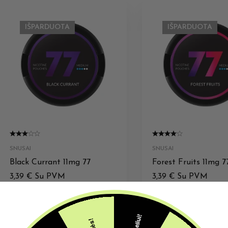
IŠPARDUOTA
IŠPARDUOTA
SNUSAI
SNUSAI
Black Currant 11mg 77
Forest Fruits 11mg 7
3,39
€
Su PVM
3,39
€
Su PVM