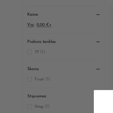
Kaina
Visi
0,00
€
+
Prekinis ženklas
77
(5)
Skonis
Fruit
(5)
Stiprumas
11mg
(5)