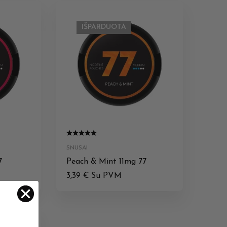
IŠPARDUOTA
SNUSAI
7
Peach & Mint 11mg 77
3,39
€
Su PVM