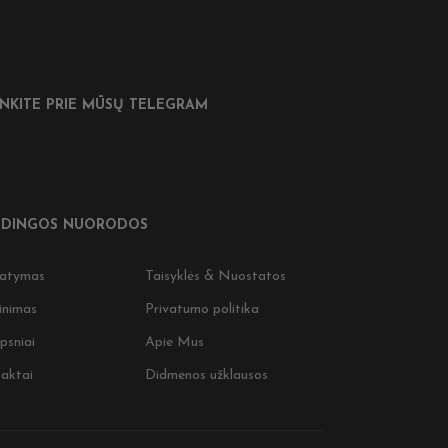
UNKITE PRIE MŪSŲ TELEGRAM
DINGOS NUORODOS
tatymas
Taisyklės & Nuostatos
inimas
Privatumo politika
psniai
Apie Mus
aktai
Didmenos užklausos