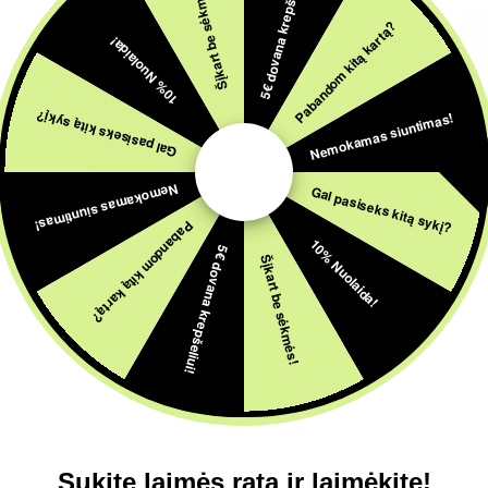
5€ dovana krepšeliui!
Šįkart be sėkmės!
IŠPARDUOTA
IŠPARDUOTA
Pabandom kitą kartą?
10% Nuolaida!
Nemokamas siuntimas!
Gal pasiseks kitą sykį?
Nemokamas siuntimas!
Gal pasiseks kitą sykį?
Pabandom kitą kartą?
10% Nuolaida!
5€ dovana krepšeliui!
Šįkart be sėkmės!
SNUSAI
SNUSAI
Raspberry 11mg 77
Watermelon Ice 11m
3,39
€
Su PVM
3,39
€
Su PVM
Sukite laimės ratą ir laimėkite!