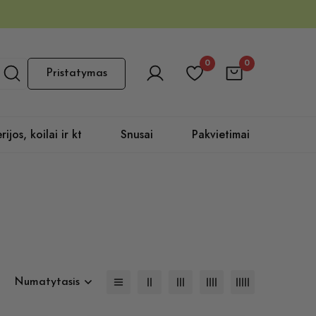
0
0
Pristatymas
rijos, koilai ir kt
Snusai
Pakvietimai
Numatytasis