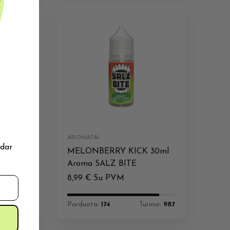
AROMATAI
 dar
30ml
MELONBERRY KICK 30ml
Aroma SALZ BITE
8,99
€
Su PVM
Turime:
129
Parduota:
174
Turime:
987