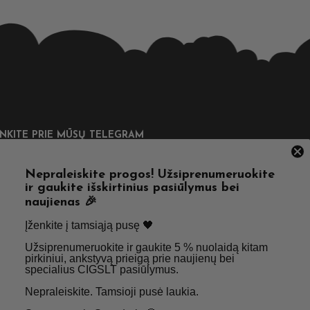
UNKITE PRIE MŪSŲ TELEGRAM
Nepraleiskite progos! Užsiprenumeruokite
ir gaukite išskirtinius pasiūlymus bei
naujienas 🎉
DINGOS NUORODOS
Įženkite į tamsiąją pusę 🖤 ​
Užsiprenumeruokite ir gaukite 5 % nuolaidą kitam
tatymas
Taisyklės & Nuostatos
pirkiniui, ankstyvą prieigą prie naujienų bei
specialius CIGSLT pasiūlymus. ​
inimas
Privatumo politika
Nepraleiskite. Tamsioji pusė laukia.
psniai
Apie Mus