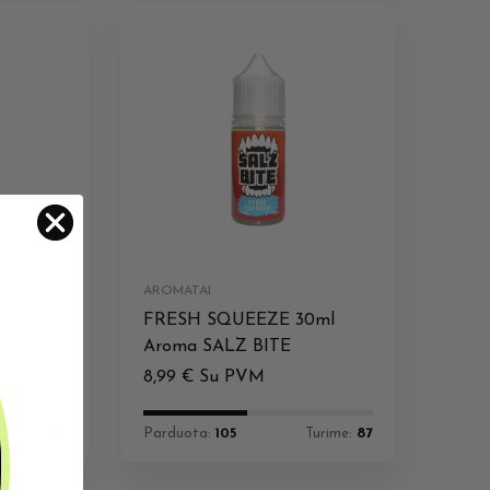
AROMATAI
0ml
FRESH SQUEEZE 30ml
Aroma SALZ BITE
8,99
€
Su PVM
Turime:
54
Parduota:
105
Turime:
87