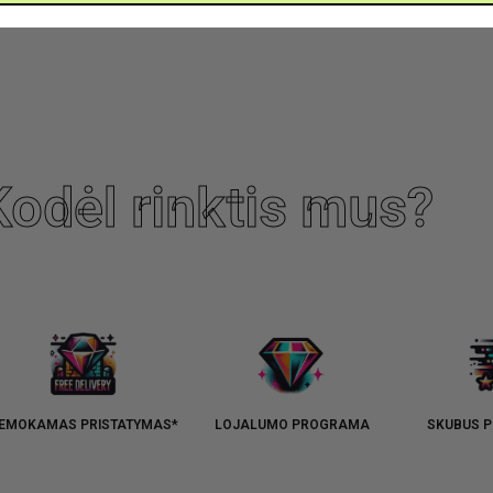
Kodėl rinktis mus?
EMOKAMAS PRISTATYMAS*
LOJALUMO PROGRAMA
SKUBUS P