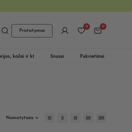
0
0
Pristatymas
rijos, koilai ir kt
Snusai
Pakvietimai
Numatytasis