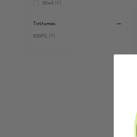
30ml
(9)
Tirštumas
100PG
(9)