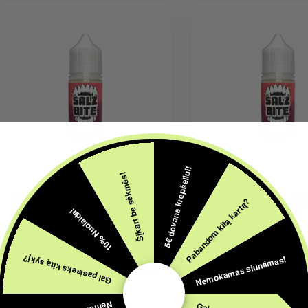
5€ dovana krepšeliui!
Šįkart be sėkmės!
AROMATAI
AROMATAI
Pabandom kitą kartą?
DANISE BLITZ 30ml Aroma
Exotic Melon Mix 3
10% Nuolaida!
SALZ BITE
Aroma SALZ BITE
8,99
€
Su PVM
8,99
€
Su PVM
Nemokamas siuntimas!
Gal pasiseks kitą sykį?
Parduota:
64
Turime:
129
Parduota:
142