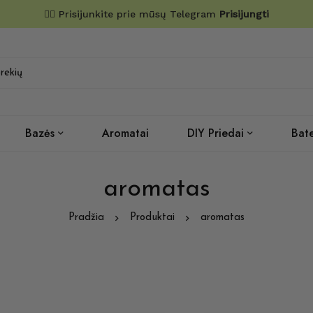
✌🏼 Prisijunkite prie mūsų Telegram
Prisijungti
Bazės
Aromatai
DIY Priedai
Bate
aromatas
Pradžia
Produktai
aromatas