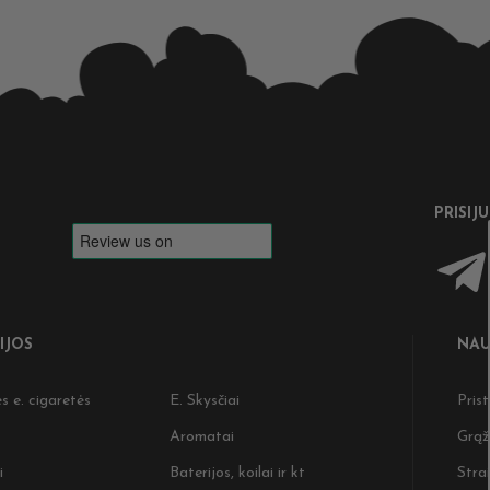
PRISIJ
IJOS
NAU
s e. cigaretės
E. Skysčiai
Pris
Aromatai
Grąž
i
Baterijos, koilai ir kt
Strai