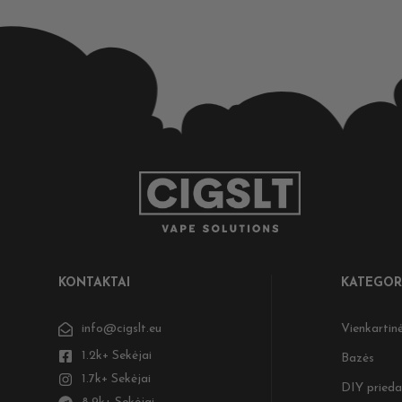
KONTAKTAI
KATEGOR
info@cigslt.eu
Vienkartinė
1.2k+ Sekėjai
Bazės
1.7k+ Sekėjai
DIY prieda