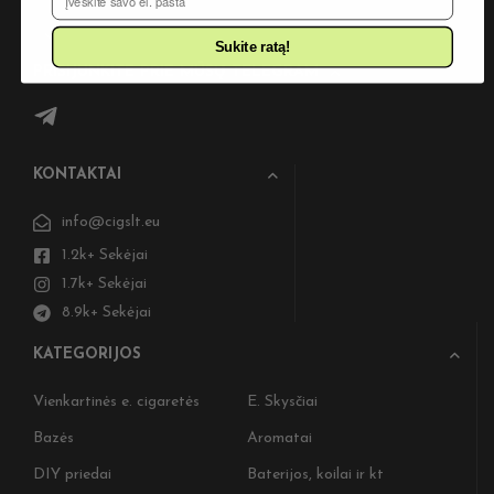
Sukite ratą!
PRISIJUNKITE PRIE MŪSŲ TELEGRAM
KONTAKTAI
info@cigslt.eu
1.2k+ Sekėjai
1.7k+ Sekėjai
8.9k+ Sekėjai
KATEGORIJOS
Vienkartinės e. cigaretės
E. Skysčiai
Bazės
Aromatai
DIY priedai
Baterijos, koilai ir kt