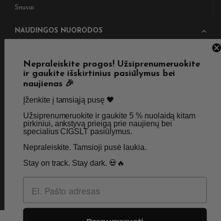
Snusai
NAUDINGOS NUORODOS
Pristatymas
Taisyklės & Nuostatos
Nepraleiskite progos! Užsiprenumeruokite
Grąžinimas
Privatumo politika
ir gaukite išskirtinius pasiūlymus bei
naujienas 🎉
Straipsniai
Apie Mus
Įženkite į tamsiąją pusę 🖤 ​
Kontaktai
Didmenos užklausos
Užsiprenumeruokite ir gaukite 5 % nuolaidą kitam
pirkiniui, ankstyvą prieigą prie naujienų bei
specialius CIGSLT pasiūlymus. ​
SKIRTA TIK SUAUGUSIEMS NIKOTINO VARTOTOJAMS.
Nepraleiskite. Tamsioji pusė laukia.
NETURĖTUMĖTE NAUDOTI ŠIŲ PRODUKTŲ, JEI NEVARTOJATE
NIKOTINO.
Stay on track. Stay dark. 💀🔥
© 2026 Visos teisės saugomos - CigsLT.app