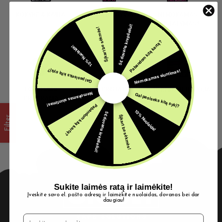
KOKYBĖ & KAINA
PAGALBA GYVAI
NEMOKAMAS
PRISTATYMAS*
5€ dovana krepšeliui!
Šįkart be sėkmės!
Pabandom kitą kartą?
10% Nuolaida!
Nemokamas siuntimas!
Gal pasiseks kitą sykį?
LOJALUMO
SKUBUS PRISTATYMAS
9/10 REKOMENDUOJA
Nemokamas siuntimas!
Gal pasiseks kitą sykį?
PROGRAMA
Pabandom kitą kartą?
10% Nuolaida!
5€ dovana krepšeliui!
Šįkart be sėkmės!
Filter
Sukite laimės ratą ir laimėkite!
Įveskite savo el. pašto adresą ir laimėkite nuolaidas, dovanas bei dar
daugiau!
El. Pašto adresas