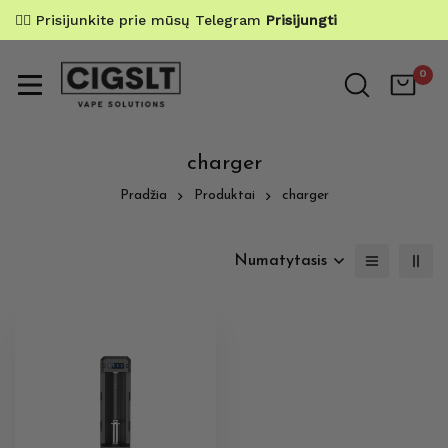
✌🏼 Prisijunkite prie mūsų Telegram
Prisijungti
0
charger
Pradžia
Produktai
charger
Numatytasis