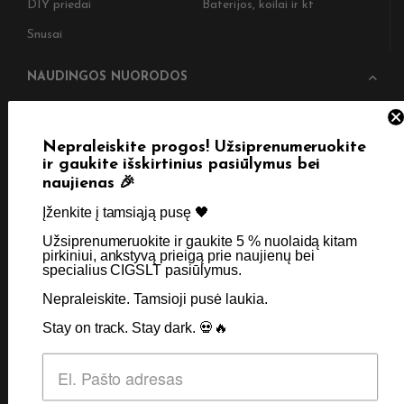
DIY priedai
Baterijos, koilai ir kt
Snusai
NAUDINGOS NUORODOS
Pristatymas
Taisyklės & Nuostatos
Grąžinimas
Privatumo politika
Nepraleiskite progos! Užsiprenumeruokite
ir gaukite išskirtinius pasiūlymus bei
Straipsniai
Apie Mus
naujienas 🎉
Kontaktai
Didmenos užklausos
Įženkite į tamsiąją pusę 🖤 ​
Užsiprenumeruokite ir gaukite 5 % nuolaidą kitam
pirkiniui, ankstyvą prieigą prie naujienų bei
specialius CIGSLT pasiūlymus. ​
SKIRTA TIK SUAUGUSIEMS NIKOTINO VARTOTOJAMS.
NETURĖTUMĖTE NAUDOTI ŠIŲ PRODUKTŲ, JEI NEVARTOJATE
Nepraleiskite. Tamsioji pusė laukia.
NIKOTINO.
Stay on track. Stay dark. 💀🔥
© 2026 Visos teisės saugomos - CigsLT.app