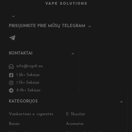
PRISIJUNKITE PRIE MŪSŲ TELEGRAM
KONTAKTAI
info@cigslt.eu
1.2k+ Sekėjai
1.7k+ Sekėjai
8.9k+ Sekėjai
KATEGORIJOS
Vienkartinės e. cigaretės
E. Skysčiai
Bazės
Aromatai