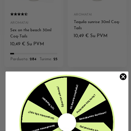
AROMATAI
Tequila sunrise 30ml Coq-
AROMATAI
Tails
Sex on the beach 30ml
10,49
€
Su PVM
Coq-Tails
10,49
€
Su PVM
Parduota:
284
Turime:
25
5€ dovana krepšeliui!
Šįkart be sėkmės!
Pabandom kitą kartą?
10% Nuolaida!
Kodėl rinktis mus?
Nemokamas siuntimas!
Gal pasiseks kitą sykį?
Nemokamas siuntimas!
Gal pasiseks kitą sykį?