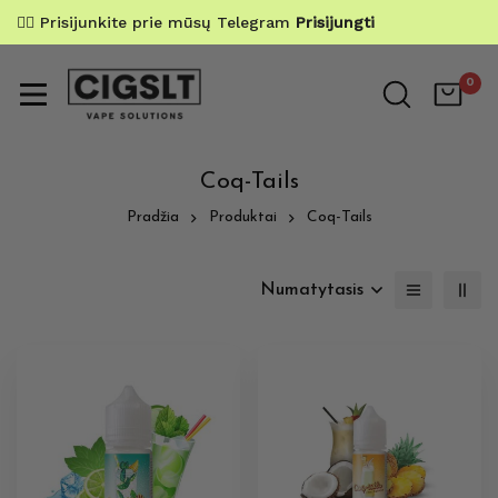
✌🏼 Prisijunkite prie mūsų Telegram
Prisijungti
0
Coq-Tails
Pradžia
Produktai
Coq-Tails
Numatytasis