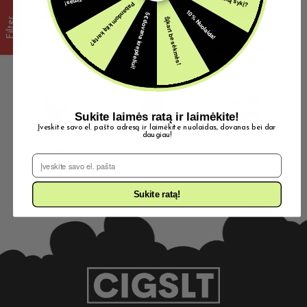
Pabandom kitą kartą?
10% Nuolaida!
5€ dovana krepšeliui!
Šįkart be sėkmės!
Filter
KOKYBĖ & KAINA
PAGALBA GYVAI
NEMOKAMAS
PRISTATYMAS*
Sukite laimės ratą ir laimėkite!
Įveskite savo el. pašto adresą ir laimėkite nuolaidas, dovanas bei dar
daugiau!
LOJALUMO
SKUBUS PRISTATYMAS
9/10 REKOMENDUOJA
PROGRAMA
El. Pašto adresas
Sukite ratą!