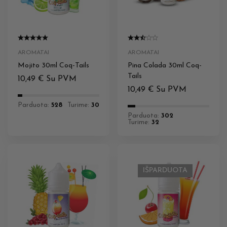
AROMATAI
AROMATAI
Mojito 30ml Coq-Tails
Pina Colada 30ml Coq-
Tails
10,49
€
Su PVM
10,49
€
Su PVM
Parduota:
528
Turime:
30
Parduota:
302
Turime:
32
IŠPARDUOTA