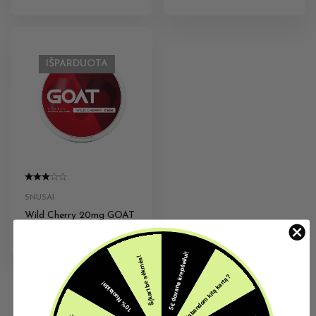
IŠPARDUOTA
SNUSAI
Wild Cherry 20mg GOAT
3,09
€
Su PVM
5€ dovana krepšeliui!
Šįkart be sėkmės!
Pabandom kitą kartą?
10% Nuolaida!