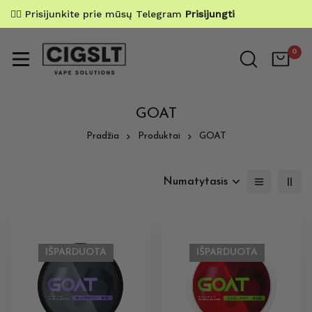
✌🏼 Prisijunkite prie mūsų Telegram
Prisijungti
0
GOAT
Pradžia
Produktai
GOAT
Numatytasis
IŠPARDUOTA
IŠPARDUOTA