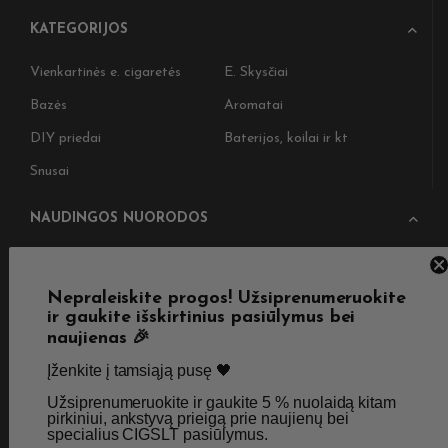
KATEGORIJOS
Vienkartinės e. cigaretės
E. Skysčiai
Bazės
Aromatai
DIY priedai
Baterijos, koilai ir kt
Snusai
NAUDINGOS NUORODOS
Pristatymas
Taisyklės & Nuostatos
Grąžinimas
Privatumo politika
Nepraleiskite progos! Užsiprenumeruokite
ir gaukite išskirtinius pasiūlymus bei
Straipsniai
Apie Mus
naujienas 🎉
Kontaktai
Didmenos užklausos
Įženkite į tamsiąją pusę 🖤 ​
Užsiprenumeruokite ir gaukite 5 % nuolaidą kitam
pirkiniui, ankstyvą prieigą prie naujienų bei
specialius CIGSLT pasiūlymus. ​
SKIRTA TIK SUAUGUSIEMS NIKOTINO VARTOTOJAMS.