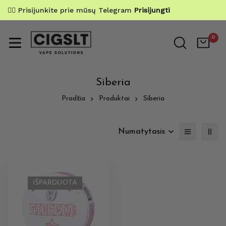
✌🏼 Prisijunkite prie mūsų Telegram
Prisijungti
0
Siberia
Pradžia
Produktai
Siberia
Numatytasis
IŠPARDUOTA