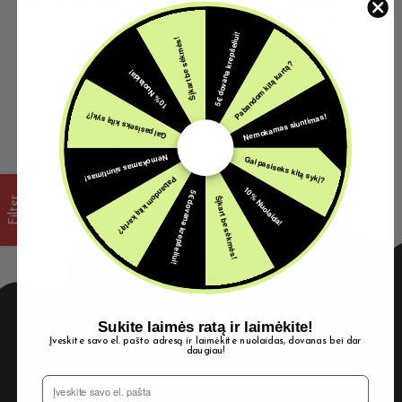
KOKYBĖ & KAINA
PAGALBA GYVAI
NEMOKAMAS
PRISTATYMAS*
5€ dovana krepšeliui!
Šįkart be sėkmės!
Pabandom kitą kartą?
10% Nuolaida!
Nemokamas siuntimas!
Gal pasiseks kitą sykį?
LOJALUMO
SKUBUS PRISTATYMAS
9/10 REKOMENDUOJA
PROGRAMA
Nemokamas siuntimas!
Gal pasiseks kitą sykį?
Pabandom kitą kartą?
10% Nuolaida!
5€ dovana krepšeliui!
Šįkart be sėkmės!
Filter
Sukite laimės ratą ir laimėkite!
Įveskite savo el. pašto adresą ir laimėkite nuolaidas, dovanas bei dar
daugiau!
El. Pašto adresas