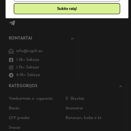
Sukite ratą!
PRISIJUNKITE PRIE MŪSŲ TELEGRAM
KONTAKTAI
info@cigslt.eu
1.2k+ Sekėjai
1.7k+ Sekėjai
8.9k+ Sekėjai
KATEGORIJOS
Vienkartinės e. cigaretės
E. Skysčiai
Bazės
Aromatai
DIY priedai
Baterijos, koilai ir kt
Snusai