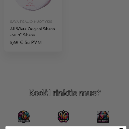
SAVAITGALIO NUOTYKIS
All White Original Siberia
-80 °C Siberia
5,69
€
Su PVM
Kodėl rinktis mus?