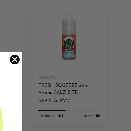
AROMATAI
0ml
FRESH SQUEEZE 30ml
Aroma SALZ BITE
8,99
€
Su PVM
Turime:
51
Parduota:
107
Turime:
85