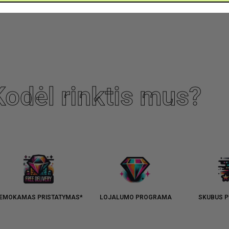
Kodėl rinktis mus?
EMOKAMAS PRISTATYMAS*
LOJALUMO PROGRAMA
SKUBUS P