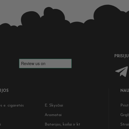
PRISIJ
IJOS
NAU
s e. cigaretės
E. Skysčiai
Pris
Aromatai
Grąž
i
Baterijos, koilai ir kt
Strai