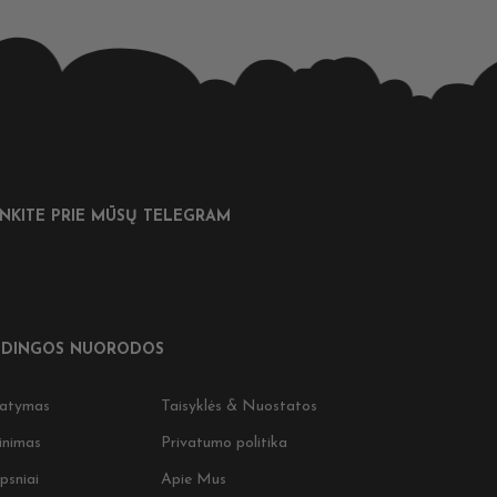
UNKITE PRIE MŪSŲ TELEGRAM
Nepraleiskite progos! Užsiprenum
ir gaukite išskirtinius pasiūlymus 
naujienas 🎉
DINGOS NUORODOS
Įženkite į tamsiąją pusę 🖤 ​
Užsiprenumeruokite ir gaukite 5 % nuola
tatymas
Taisyklės & Nuostatos
pirkiniui, ankstyvą prieigą prie naujienų 
specialius CIGSLT pasiūlymus. ​
inimas
Privatumo politika
Nepraleiskite. Tamsioji pusė laukia.
psniai
Apie Mus