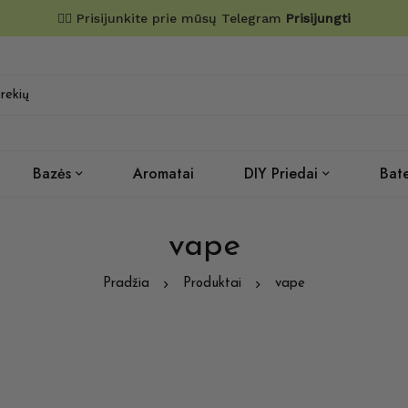
✌🏼 Prisijunkite prie mūsų Telegram
Prisijungti
Bazės
Aromatai
DIY Priedai
Bate
vape
Pradžia
Produktai
vape