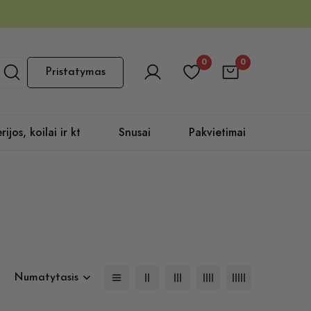
0
0
Pristatymas
rijos, koilai ir kt
Snusai
Pakvietimai
Numatytasis