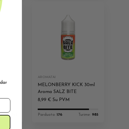
AROMATAI
 dar
30ml
MELONBERRY KICK 30ml
Aroma SALZ BITE
8,99
€
Su PVM
Turime:
128
Parduota:
176
Turime:
985