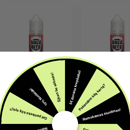
5€ dovana krepšeliui!
Šįkart be sėkmės!
AROMATAI
AROMATAI
Pabandom kitą kartą?
DANISE BLITZ 30ml Aroma
Exotic Melon Mix 3
10% Nuolaida!
SALZ BITE
Aroma SALZ BITE
8,99
€
Su PVM
8,99
€
Su PVM
Nemokamas siuntimas!
Gal pasiseks kitą sykį?
Parduota:
66
Turime:
127
Parduota:
144