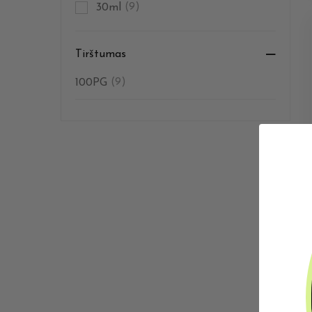
30ml
(9)
Tirštumas
100PG
(9)