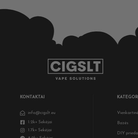
KONTAKTAI
KATEGOR
info@cigslt.eu
Vienkartinė
1.2k+ Sekėjai
Bazės
1.7k+ Sekėjai
DIY prieda