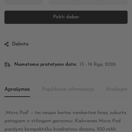
Pirkti dabar
Dalintis
Numatoma pristatymo data:
13 - 16 Rgp, 2026
Aprašymas
Papildoma informacija
Atsiliepima
„Micro Pod“ – tai naujos kartos vienkartinė linija, sukurta
patogiam ir stilingam garinimui. Kiekvienas Micro Pod
pasižymi kompaktišku kvadratiniu dizainu, 500 mAh