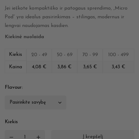
Jei ieškote kompaktiško ir patogaus sprendimo, „Micro
Pod“ yra idealus pasirinkimas – stilingas, modernus ir
lengvai naudojamas kasdien.
Kiekinė nuolaida
Kiekis
20 - 49
50 - 69
70 - 99
100 - 499
Kaina
4,08
€
3,86
€
3,65
€
3,43
€
Flavour
:
Kiekis
Į krepšelį