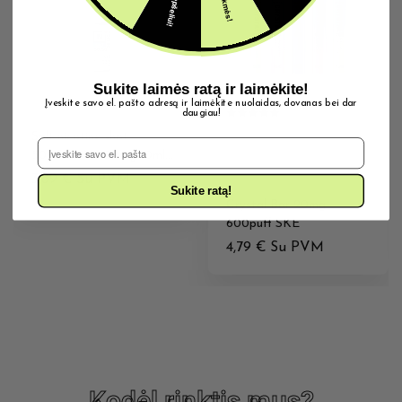
Sukite laimės ratą ir laimėkite!
Įveskite savo el. pašto adresą ir laimėkite nuolaidas, dovanas bei dar
daugiau!
0MG E-SKYSČIAI
Salt nicotine shot
20MG VIENKARTINĖS
El. Pašto adresas
50PG/50VG 20mg 10ml
ELEKTRONINĖS
N+
3,89
€
Su PVM
CIGARETĖS
Sukite ratą!
Crystal Bar 20mg
600puff SKE
4,79
€
Su PVM
Kodėl rinktis mus?