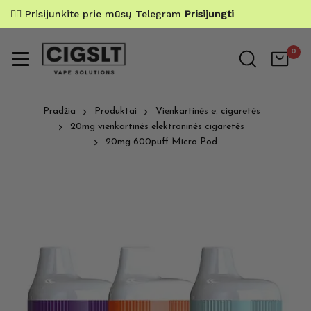
✌🏼 Prisijunkite prie mūsų Telegram
Prisijungti
0
Pradžia
Produktai
Vienkartinės e. cigaretės
20mg vienkartinės elektroninės cigaretės
20mg 600puff Micro Pod