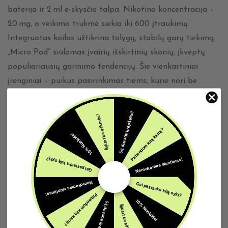
baterija ir 2 ml e-skysčio talpa. Nikotino koncentracija –
20 mg, o veikimo trukmė siekia iki 600 įtraukimų.
Integruotas koilas užtikrina tolygų, stabilų garų tiekimą.
„Micro Pod“ siūlomas įvairių išskirtinių skonių, įkvėptų
populiariausių garinimo tendencijų. Šie vienkartiniai
įrenginiai – puikus pasirinkimas tiems, kurie nori be
rūpesčių mėgautis garinimu be įkrovimo ar papildymo.
Tiesiog atidarykite pakuotę, mėgaukitės skoniu ir po
5€ dovana krepšeliui!
Šįkart be sėkmės!
naudojimo išmeskite.
Pabandom kitą kartą?
10% Nuolaida!
Nemokamas siuntimas!
Gal pasiseks kitą sykį?
Susijusios prekės
Nemokamas siuntimas!
Gal pasiseks kitą sykį?
Pabandom kitą kartą?
10% Nuolaida!
5€ dovana krepšeliui!
Šįkart be sėkmės!
IŠPARDUOTA
IŠPARDUOTA