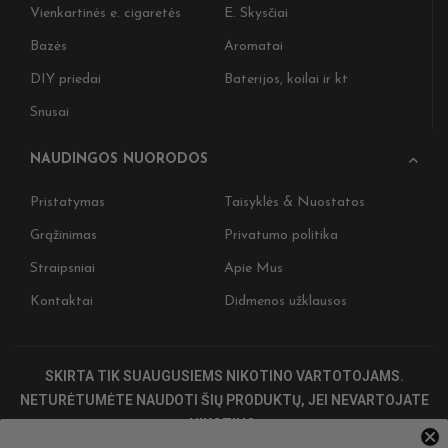
Vienkartinės e. cigaretės
E. Skysčiai
Bazės
Aromatai
DIY priedai
Baterijos, koilai ir kt
Snusai
NAUDINGOS NUORODOS
Pristatymas
Taisyklės & Nuostatos
Grąžinimas
Privatumo politika
Straipsniai
Apie Mus
Kontaktai
Didmenos užklausos
SKIRTA TIK SUAUGUSIEMS NIKOTINO VARTOTOJAMS.
NETURĖTUMĖTE NAUDOTI ŠIŲ PRODUKTŲ, JEI NEVARTOJATE
NIKOTINO.