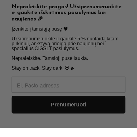
© 2026 Visos teisės saugomos - CigsLT.app
Nepraleiskite progos! Užsiprenumeruokite
ir gaukite išskirtinius pasiūlymus bei
naujienas 🎉
Įženkite į tamsiąją pusę 🖤 ​
Užsiprenumeruokite ir gaukite 5 % nuolaidą kitam
pirkiniui, ankstyvą prieigą prie naujienų bei
specialius CIGSLT pasiūlymus. ​
Nepraleiskite. Tamsioji pusė laukia.
Stay on track. Stay dark. 💀🔥
Prenumeruoti
0