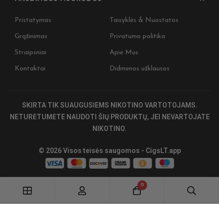
Nepraleiskit
ir gaukite iš
Pristatymas
Taisyklės & Nuostatos
naujienas 🎉
Grąžinimas
Privatumo politika
Įženkite į tamsią
Straipsniai
Apie Mus
Užsiprenumeruok
pirkiniui, ankst
Kontaktai
Didmenos užklausos
specialius CIGS
Nepraleiskite. T
SKIRTA TIK SUAUGUSIEMS NIKOTINO VARTOTOJAMS.
Stay on track. S
NETURĖTUMĖTE NAUDOTI ŠIŲ PRODUKTŲ, JEI NEVARTOJATE
NIKOTINO.
© 2026 Visos teisės saugomos - CigsLT.app
0