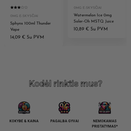
0MG E-SKYSČIAI
Watermelon Ice 0mg
0MG E-SKYSČIAI
Soler-Oh MSTQ Juice
Sphynx 100ml Thunder
10,89
€
Su PVM
Vape
14,09
€
Su PVM
Kodėl rinktis mus?
KOKYBĖ & KAINA
PAGALBA GYVAI
NEMOKAMAS
PRISTATYMAS*