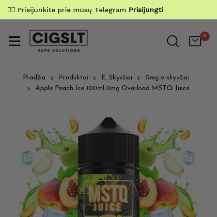
✌🏼 Prisijunkite prie mūsų Telegram
Prisijungti
0
Pradžia
Produktai
E. Skysčiai
0mg e-skysčiai
Apple Peach Ice 100ml 0mg Overload MSTQ Juice