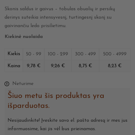
Skonis saldus ir gaivus – tobulas obuolių ir persikų
derinys suteikia intensyvesnį, turtingesnį skonį su
gaivinančiu ledo prisilietimu.
Kiekinė nuolaida
Kiekis
50 - 99
100 - 299
300 - 499
500 - 4999
Kaina
9,78
€
9,26
€
8,75
€
8,23
€
Neturime
Šiuo metu šis produktas yra
išparduotas.
Nesijaudinkite! Įveskite savo el. pašto adresą ir mes jus
informuosime, kai jis vėl bus prieinamas.