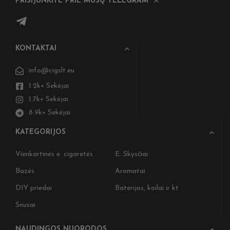
PRISIJUNKITE PRIE MŪSŲ TELEGRAM
KONTAKTAI
info@cigslt.eu
1.2k+ Sekėjai
1.7k+ Sekėjai
8.9k+ Sekėjai
KATEGORIJOS
Vienkartinės e. cigaretės
E. Skysčiai
Bazės
Aromatai
DIY priedai
Baterijos, koilai ir kt
Snusai
NAUDINGOS NUORODOS