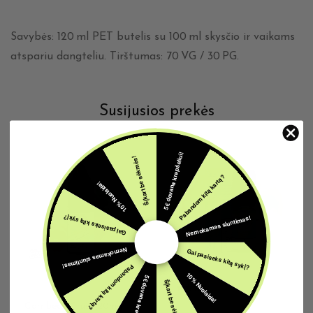
Savybės: 120 ml PET butelis su 100 ml skysčio ir vaikams
atspariu dangteliu. Tirštumas: 70 VG / 30 PG.
Susijusios prekės
5€ dovana krepšeliui!
Šįkart be sėkmės!
Pabandom kitą kartą?
10% Nuolaida!
Nemokamas siuntimas!
Gal pasiseks kitą sykį?
Nemokamas siuntimas!
Gal pasiseks kitą sykį?
Pabandom kitą kartą?
10% Nuolaida!
5€ dovana krepšeliui!
Šįkart be sėkmės!
20MG E-SKYSČIAI
Carribean Crush 20mg
20MG E-SKYSČIAI