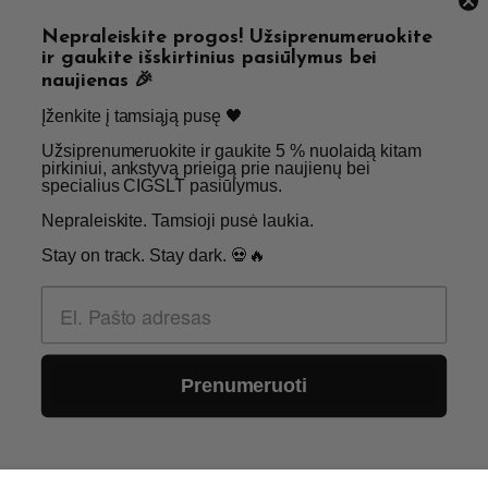
Grąžinimas
Privatumo politika
Nepraleiskite progos! Užsiprenumeruokite
Straipsniai
Apie Mus
ir gaukite išskirtinius pasiūlymus bei
naujienas 🎉
Kontaktai
Didmenos užklausos
Įženkite į tamsiąją pusę 🖤 ​
Užsiprenumeruokite ir gaukite 5 % nuolaidą kitam
SKIRTA TIK SUAUGUSIEMS NIKOTINO VARTOTOJAMS.
pirkiniui, ankstyvą prieigą prie naujienų bei
specialius CIGSLT pasiūlymus. ​
NETURĖTUMĖTE NAUDOTI ŠIŲ PRODUKTŲ, JEI NEVARTOJATE
NIKOTINO.
Nepraleiskite. Tamsioji pusė laukia.
Stay on track. Stay dark. 💀🔥
© 2026 Visos teisės saugomos - CigsLT.app
Prenumeruoti
0