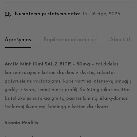
Numatoma pristatymo data:
13 - 16 Rgp, 2026
Aprašymas
Papildoma informacija
About the 
Arctic Mint 10ml SALZ BITE – 50mg
– tai didelės
koncentracijos nikotino druskos e-skystis, sukurtas
patyrusiems vartotojams, kurie vertina intensyvų smūgį į
gerklę ir švarų, ledinį mėtų profilį. Su 50mg nikotino 10ml
buteliuke jis suteikia greitą pasitenkinimą, išlaikydamas
švelnesnį įkvėpimą, būdingą nikotino druskoms.
Skonio Profilis