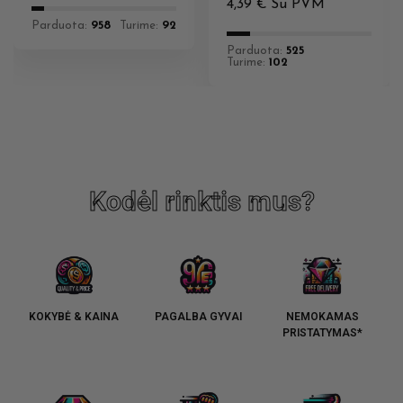
4,39
€
Su PVM
Parduota:
958
Turime:
92
Parduota:
525
Turime:
102
Kodėl rinktis mus?
KOKYBĖ & KAINA
PAGALBA GYVAI
NEMOKAMAS
PRISTATYMAS*