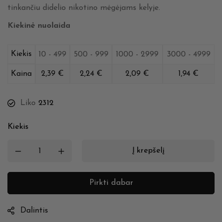
tinkančiu didelio nikotino mėgėjams kelyje.
Kiekinė nuolaida
Kiekis
10 - 499
500 - 999
1000 - 2999
3000 - 4999
Kaina
2,39
€
2,24
€
2,09
€
1,94
€
Liko
2312
Kiekis
Į krepšelį
Pirkti dabar
Dalintis