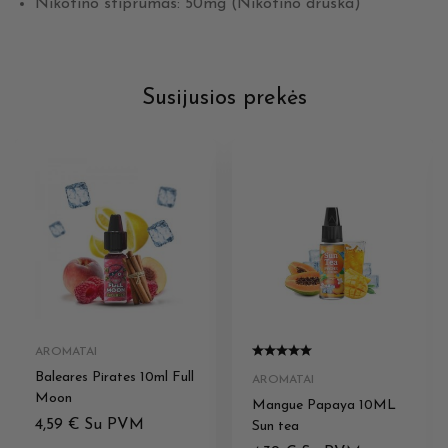
Nikotino stiprumas: 50mg (Nikotino druska)
Susijusios prekės
AROMATAI
Baleares Pirates 10ml Full
AROMATAI
Moon
Mangue Papaya 10ML
4,59
€
Su PVM
Sun tea