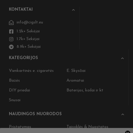
KONTAKTAI
info@cigslt.eu
1.2k+ Sekėjai
1.7k+ Sekėjai
8.9k+ Sekėjai
KATEGORIJOS
Vienkartinės e. cigaretės
E. Skysčiai
Bazės
Aromatai
DIY priedai
Baterijos, koilai ir kt
Snusai
NAUDINGOS NUORODOS
Pristatymas
Taisyklės & Nuostatos