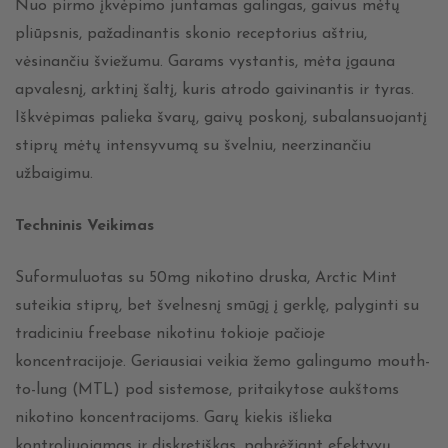
Nuo pirmo įkvėpimo juntamas galingas, gaivus mėtų
pliūpsnis, pažadinantis skonio receptorius aštriu,
vėsinančiu šviežumu. Garams vystantis, mėta įgauna
apvalesnį, arktinį šaltį, kuris atrodo gaivinantis ir tyras.
Iškvėpimas palieka švarų, gaivų poskonį, subalansuojantį
stiprų mėtų intensyvumą su švelniu, neerzinančiu
užbaigimu.
Techninis Veikimas
Suformuluotas su 50mg nikotino druska, Arctic Mint
suteikia stiprų, bet švelnesnį smūgį į gerklę, palyginti su
tradiciniu freebase nikotinu tokioje pačioje
koncentracijoje. Geriausiai veikia žemo galingumo mouth-
to-lung (MTL) pod sistemose, pritaikytose aukštoms
nikotino koncentracijoms. Garų kiekis išlieka
kontroliuojamas ir diskretiškas, pabrėžiant efektyvų