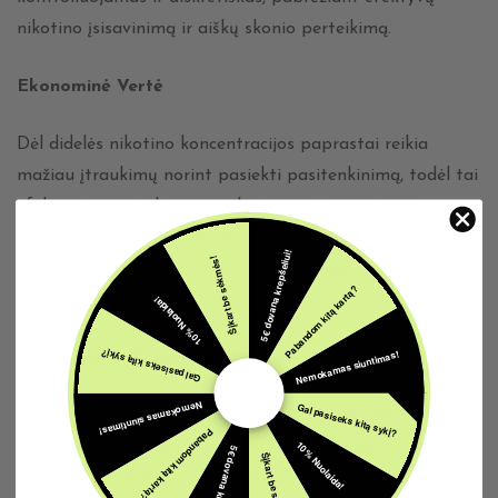
nikotino įsisavinimą ir aiškų skonio perteikimą.
Ekonominė Vertė
Dėl didelės nikotino koncentracijos paprastai reikia
mažiau įtraukimų norint pasiekti pasitenkinimą, todėl tai
efektyvus pasirinkimas nuolatiniams vartotojams.
Naudojant su suderinamais įrenginiais, formulė palaiko
5€ dovana krepšeliui!
Šįkart be sėkmės!
stabilią kaitinimo galvutės veiklą ir tolygų skonio
Pabandom kitą kartą?
išgavimą.
10% Nuolaida!
Nemokamas siuntimas!
Gal pasiseks kitą sykį?
Profesionalo Patarimas
Nemokamas siuntimas!
Gal pasiseks kitą sykį?
Jei esate naujokas stipraus nikotino srityje, darykite
Pabandom kitą kartą?
10% Nuolaida!
trumpus, kontroliuojamus įtraukimus ir palikite laiko
5€ dovana krepšeliui!
Šįkart be sėkmės!
tarp jų. Naudojant žemo galingumo MTL įrenginį,