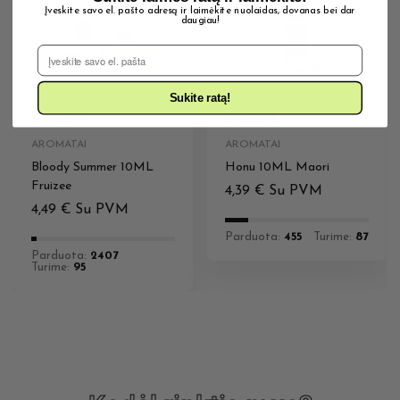
Įveskite savo el. pašto adresą ir laimėkite nuolaidas, dovanas bei dar
daugiau!
El. Pašto adresas
Sukite ratą!
AROMATAI
AROMATAI
Bloody Summer 10ML
Honu 10ML Maori
Fruizee
4,39
€
Su PVM
4,49
€
Su PVM
Parduota:
455
Turime:
87
Parduota:
2407
Turime:
95