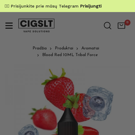
✌🏼 Prisijunkite prie mūsų Telegram
Prisijungti
0
Pradžia
Produktai
Aromatai
Blood Red 10ML Tribal Force