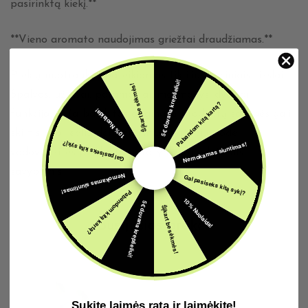
pasirinktą kiekį.**
**Vieno aromato naudojimas griežtai draudžiamas.**
Prekių nuotraukos pateikiamos tik iliustraciniais tikslais.
5€ dovana krepšeliui!
Šįkart be sėkmės!
Spalvos, užrašai, parametrai, matmenys, dydžiai,
Pabandom kitą kartą?
10% Nuolaida!
funkcijos ir (arba) kitos originalių produktų savybės gali
skirtis nuo realių dėl vizualinių ypatybių, todėl
Nemokamas siuntimas!
Gal pasiseks kitą sykį?
vadovaukitės produkto aprašyme nurodytomis
savybėmis.
Nemokamas siuntimas!
Gal pasiseks kitą sykį?
Pabandom kitą kartą?
10% Nuolaida!
5€ dovana krepšeliui!
Šįkart be sėkmės!
Susijusios prekės
Sukite laimės ratą ir laimėkite!