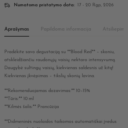
Numatoma pristatymo data:
17 - 20 Rgp, 2026
Aprašymas
Papildoma informacija
Atsiliepima
Pradėkite savo degustaciją su **Blood Red** – skoniu,
atskleidžiančiu raudonųjų vaisių nektaro intensyvumą.
Daugybė sultingų vaisių, kiekvienas saldesnis už kitą!
Kiekvienas įkvėpimas – tikslių skonių lavina.
**Rekomenduojamas dozavimas:** 10–15%
**Tūris:** 10 ml
**Kilmės šalis:** Prancūzija
**Didmeninės nuolaidos taikomos automatiškai įvedus