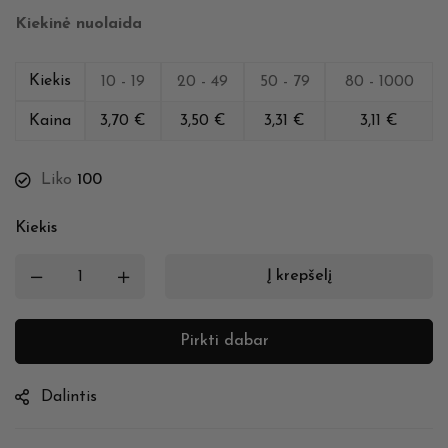
Kiekinė nuolaida
Kiekis
10 - 19
20 - 49
50 - 79
80 - 1000
Kaina
3,70
€
3,50
€
3,31
€
3,11
€
Liko
100
Kiekis
Į krepšelį
Pirkti dabar
Dalintis