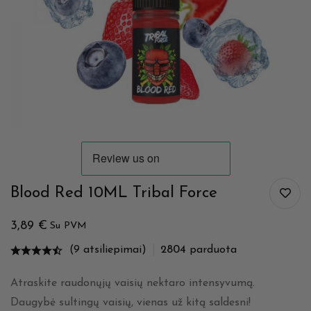
Blood Red 10ML Tribal Force
3,89
€
Su PVM
(9 atsiliepimai)
2804
parduota
Atraskite raudonųjų vaisių nektaro intensyvumą.
Daugybė sultingų vaisių, vienas už kitą saldesni!