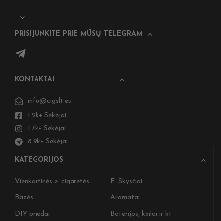
PRISIJUNKITE PRIE MŪSŲ TELEGRAM
KONTAKTAI
info@cigslt.eu
1.2k+ Sekėjai
1.7k+ Sekėjai
8.9k+ Sekėjai
KATEGORIJOS
Vienkartinės e. cigaretės
E. Skysčiai
Bazės
Aromatai
DIY priedai
Baterijos, koilai ir kt