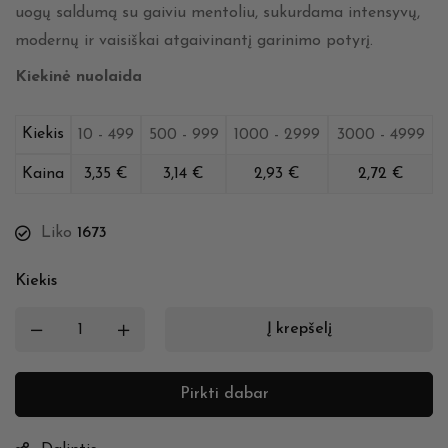
uogų saldumą su gaiviu mentoliu, sukurdama intensyvų,
modernų ir vaisiškai atgaivinantį garinimo potyrį.
Kiekinė nuolaida
Kiekis
10 - 499
500 - 999
1000 - 2999
3000 - 4999
Kaina
3,35
€
3,14
€
2,93
€
2,72
€
Liko
1673
Kiekis
Į krepšelį
Pirkti dabar