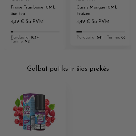
Fraise Framboise 10ML
Cassis Mangue 10ML
Sun tea
Fruizee
4,39
€
Su PVM
4,49
€
Su PVM
Parduota:
1634
Parduota:
641
Turime:
85
Turime:
92
Galbūt patiks ir šios prekės