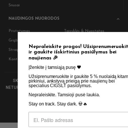
Snusai
NAUDINGOS NUORODOS
Pristatymas
Taisyklės & Nuostatos
Grąžinimas
Privatumo politika
Nepraleiskite progos! Užsiprenumeruokite
Straipsniai
Apie Mus
ir gaukite išskirtinius pasiūlymus bei
naujienas 🎉
Kontaktai
Didmenos užklausos
Įženkite į tamsiąją pusę 🖤 ​
Užsiprenumeruokite ir gaukite 5 % nuolaidą kitam
SKIRTA TIK SUAUGUSIEMS NIKOTINO VARTOTOJAMS.
pirkiniui, ankstyvą prieigą prie naujienų bei
specialius CIGSLT pasiūlymus. ​
NETURĖTUMĖTE NAUDOTI ŠIŲ PRODUKTŲ, JEI NEVARTOJATE
NIKOTINO.
Nepraleiskite. Tamsioji pusė laukia.
Stay on track. Stay dark. 💀🔥
© 2026 Visos teisės saugomos - CigsLT.app