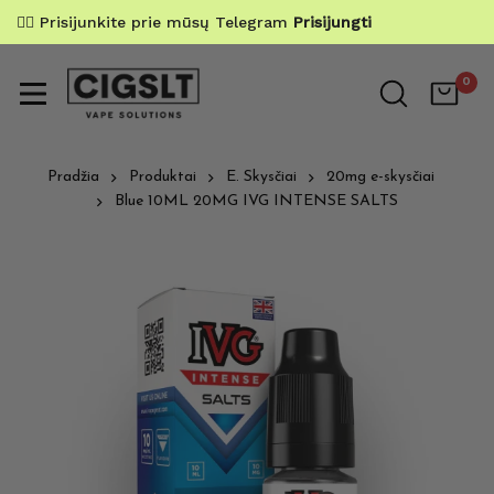
✌🏼 Prisijunkite prie mūsų Telegram
Prisijungti
0
Pradžia
Produktai
E. Skysčiai
20mg e-skysčiai
Blue 10ML 20MG IVG INTENSE SALTS