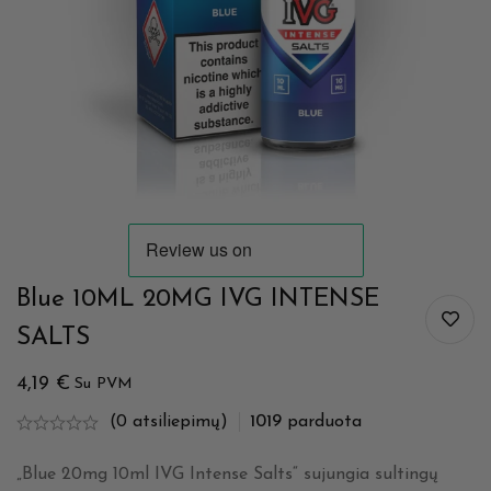
Blue 10ML 20MG IVG INTENSE
SALTS
4,19
€
Su PVM
(0 atsiliepimų)
1019
parduota
„Blue 20mg 10ml IVG Intense Salts“ sujungia sultingų