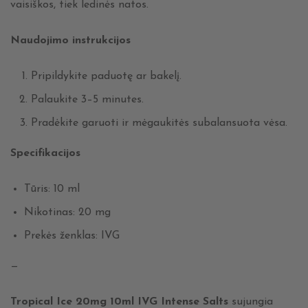
vaisiškos, tiek ledinės natos.
Naudojimo instrukcijos
Pripildykite paduotę ar bakelį.
Palaukite 3–5 minutes.
Pradėkite garuoti ir mėgaukitės subalansuota vėsa.
Specifikacijos
Tūris: 10 ml
Nikotinas: 20 mg
Prekės ženklas: IVG
—
Tropical Ice 20mg 10ml IVG Intense Salts
sujungia