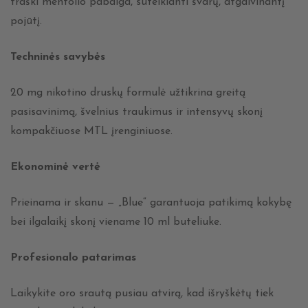
traški mentolio pabaiga, suteikianti švarų, atgaivinantį
pojūtį.
Techninės savybės
20 mg nikotino druskų formulė užtikrina greitą
pasisavinimą, švelnius traukimus ir intensyvų skonį
kompakčiuose MTL įrenginiuose.
Ekonominė vertė
Prieinama ir skanu — „Blue“ garantuoja patikimą kokybę
bei ilgalaikį skonį viename 10 ml buteliuke.
Profesionalo patarimas
Laikykite oro srautą pusiau atvirą, kad išryškėtų tiek