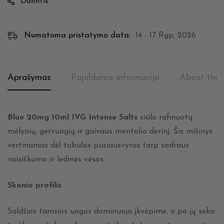
Dalintis
Numatoma pristatymo data:
14 - 17 Rgp, 2026
Aprašymas
Papildoma informacija
About the 
Blue 20mg 10ml IVG Intense Salts
siūlo rafinuotą
mėlynių, gervuogių ir gaivaus mentolio derinį. Šis mišinys
vertinamas dėl tobulos pusiausvyros tarp sodraus
vaisiškumo ir ledinės vėsos.
Skonio profilis
Saldžios tamsios uogos dominuoja įkvėpime, o po jų seka