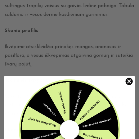
sultingus tropikų vaisius su gaivia, ledine pabaiga. Tobula
saldumo ir vėsos dermė kasdieniam garinimui.
Skonio profilis
Įkvėpime atsiskleidžia prinokęs mangas, ananasas ir
pasiflora, o vėsus iškvėpimas atgaivina gomurį ir suteikia
švarų pojūtį.
Techninės savybės
5€ dovana krepšeliui!
Šįkart be sėkmės!
Sukurta MTL sistemoms — nikotino druskų formulė
Pabandom kitą kartą?
10% Nuolaida!
užtikrina švelnius traukimus ir greitą pasitenkinimą be
aštrumo.
Nemokamas siuntimas!
Gal pasiseks kitą sykį?
Ekonominė vertė
Nemokamas siuntimas!
Gal pasiseks kitą sykį?