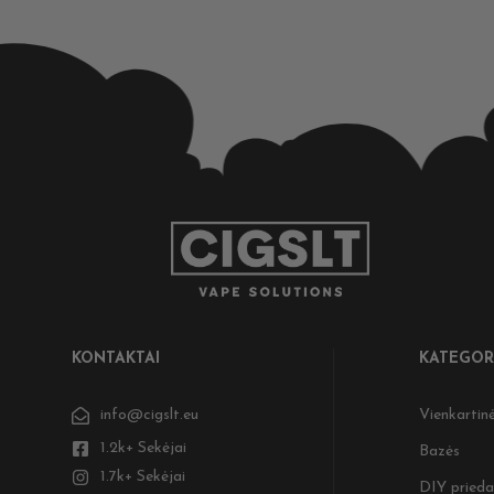
KONTAKTAI
KATEGOR
info@cigslt.eu
Vienkartinė
1.2k+ Sekėjai
Bazės
1.7k+ Sekėjai
DIY prieda