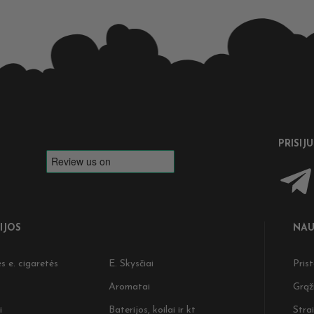
PRISIJ
IJOS
NAU
s e. cigaretės
E. Skysčiai
Pris
Aromatai
Grąž
i
Baterijos, koilai ir kt
Strai