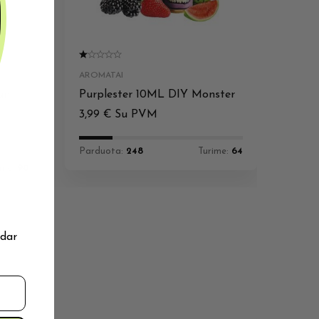
AROMATAI
un
Purplester 10ML DIY Monster
3,99
€
Su PVM
Parduota:
248
Turime:
64
ime:
90
 dar