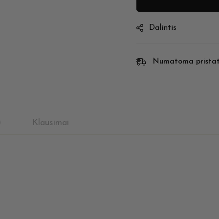
Dalintis
Numatoma prista
)
Klausimai