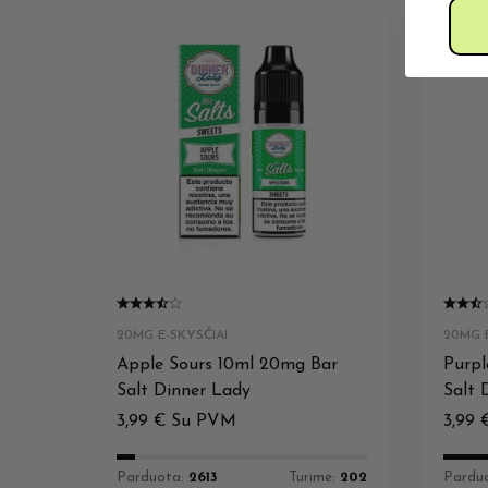
20MG E-SKYSČIAI
20MG E
Apple Sours 10ml 20mg Bar
Purpl
Salt Dinner Lady
Salt 
3,99
€
Su PVM
3,99
Parduota:
2613
Turime:
202
Pardu