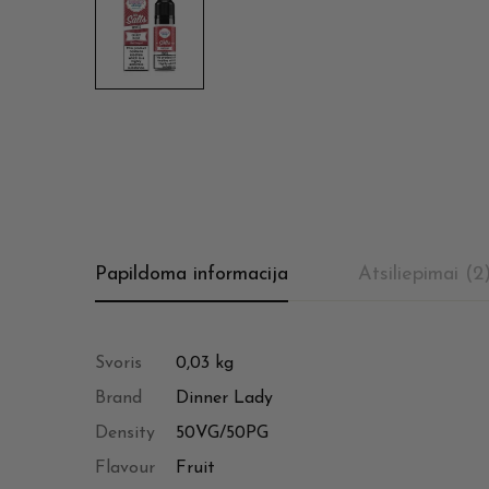
Papildoma informacija
Atsiliepimai (2
Svoris
0,03 kg
Brand
Dinner Lady
Density
50VG/50PG
Flavour
Fruit