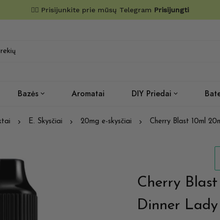
✌🏼 Prisijunkite prie mūsų Telegram
Prisijungti
Bazės
Aromatai
DIY Priedai
Bate
tai
E. Skysčiai
20mg e-skysčiai
Cherry Blast 10ml 20
Cherry Blast
Dinner Lady