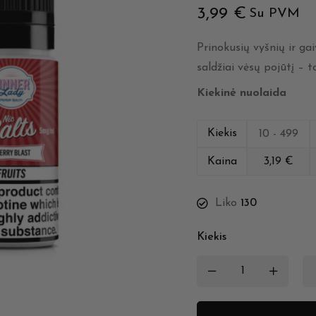
3,99
€
Su PVM
Prinokusių vyšnių ir ga
saldžiai vėsų pojūtį – 
Kiekinė nuolaida
Kiekis
10 - 499
Kaina
3,19
€
Liko
130
Kiekis