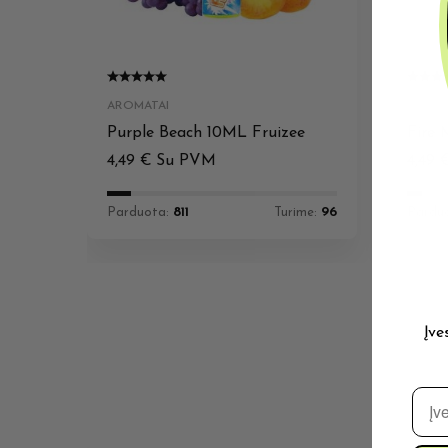
AROMATAI
AROMA
Purple Beach 10ML Fruizee
Fire 
4,49
€
Su PVM
4,49
Parduota:
811
Turime:
96
Pardu
Įve
El. 