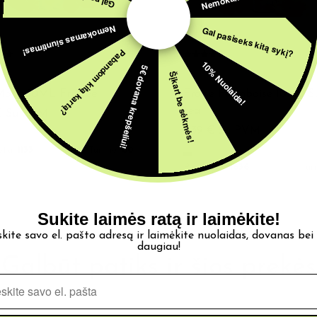
Nemokamas siuntimas!
Gal pasiseks kitą sykį?
Pabandom kitą kartą?
10% Nuolaida!
5€ dovana krepšeliui!
Šįkart be sėkmės!
TAI
AROMATAI
Moon 10ML Fruizee
Fraise Framboise 10ML S
tea
€
Su PVM
4,39
€
Su PVM
ota:
1133
Turime:
80
Parduota:
1636
Tur
Sukite laimės ratą ir laimėkite!
skite savo el. pašto adresą ir laimėkite nuolaidas, dovanas bei
daugiau!
Galbūt patiks ir šios prekės
Pašto adresas