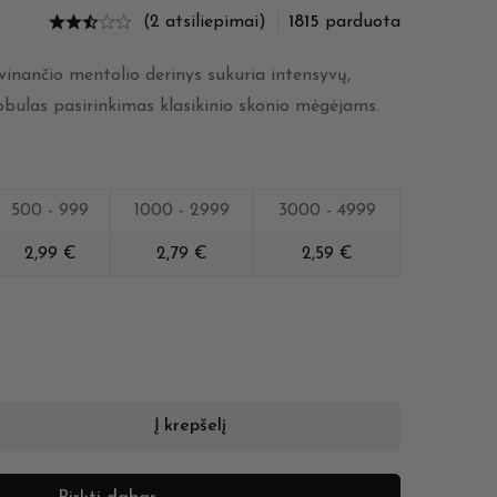
(2 atsiliepimai)
1815
parduota
ivinančio mentolio derinys sukuria intensyvų,
tobulas pasirinkimas klasikinio skonio mėgėjams.
500 - 999
1000 - 2999
3000 - 4999
2,99
€
2,79
€
2,59
€
Į krepšelį