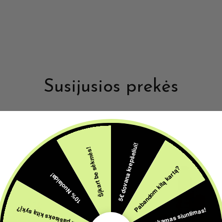
Susijusios prekės
5€ dovana krepšeliui!
Šįkart be sėkmės!
Pabandom kitą kartą?
10% Nuolaida!
Nemokamas siuntimas!
Gal pasiseks kitą sykį?