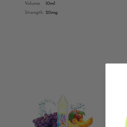
Volume
10ml
Strength
20mg