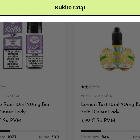
Sukite ratą!
-SKYSČIAI
20MG E-SKYSČIAI
e Rain 10ml 20mg Bar
Lemon Tart 10ml 20mg B
Dinner Lady
Salt Dinner Lady
€
Su PVM
3,99
€
Su PVM
ota:
1073
Turime:
500
Parduota:
844
Turi