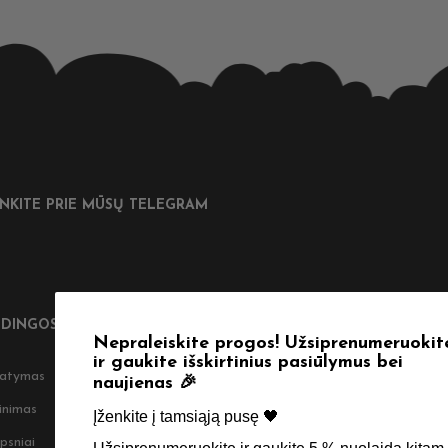
UNKITE PRIE MŪSŲ TELEGRAM
DINGOS NUORODOS
Nepraleiskite progos! Užsiprenumeruokite
ir gaukite išskirtinius pasiūlymus bei
tatymas
Taisyklės & Nuostatos
naujienas 🎉
inimas
Privatumo politika
Įženkite į tamsiąją pusę 🖤 ​
psniai
Apie Mus