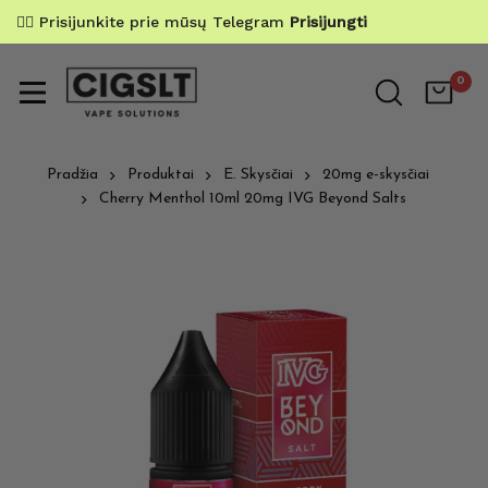
✌🏼 Prisijunkite prie mūsų Telegram
Prisijungti
0
Pradžia
Produktai
E. Skysčiai
20mg e-skysčiai
Cherry Menthol 10ml 20mg IVG Beyond Salts