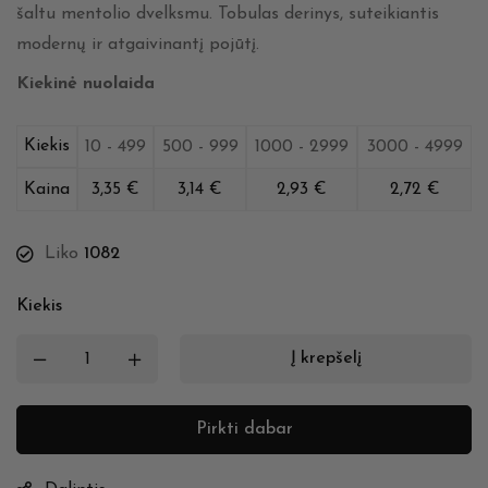
šaltu mentolio dvelksmu. Tobulas derinys, suteikiantis
modernų ir atgaivinantį pojūtį.
Kiekinė nuolaida
Kiekis
10 - 499
500 - 999
1000 - 2999
3000 - 4999
Kaina
3,35
€
3,14
€
2,93
€
2,72
€
Liko
1082
Kiekis
Į krepšelį
Pirkti dabar