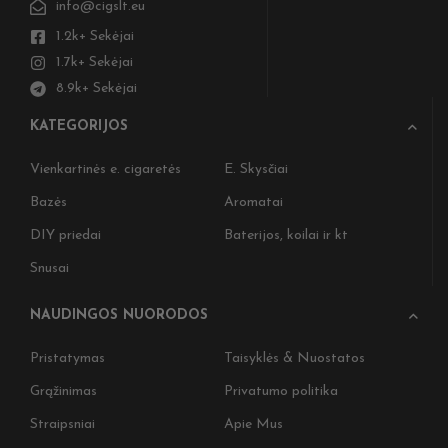
info@cigslt.eu
1.2k+ Sekėjai
1.7k+ Sekėjai
8.9k+ Sekėjai
KATEGORIJOS
Vienkartinės e. cigaretės
E. Skysčiai
Bazės
Aromatai
DIY priedai
Baterijos, koilai ir kt
Snusai
NAUDINGOS NUORODOS
Pristatymas
Taisyklės & Nuostatos
Grąžinimas
Privatumo politika
Nepra
Straipsniai
Apie Mus
ir ga