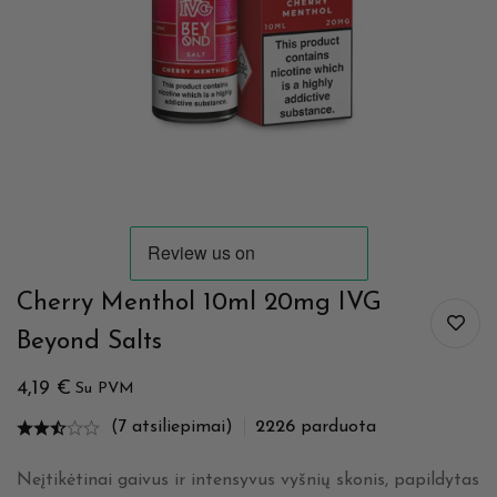
Cherry Menthol 10ml 20mg IVG
Beyond Salts
4,19
€
Su PVM
(7 atsiliepimai)
2226
parduota
Neįtikėtinai gaivus ir intensyvus vyšnių skonis, papildytas