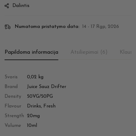
Dalintis
Numatoma pristatymo data:
14 - 17 Rgp, 2026
Papildoma informacija
Atsiliepimai (6)
Klausi
Svoris
0,02 kg
Brand
Juice Sauz Drifter
Density
50VG/50PG
Flavour
Drinks, Fresh
Strength
20mg
Volume
10ml