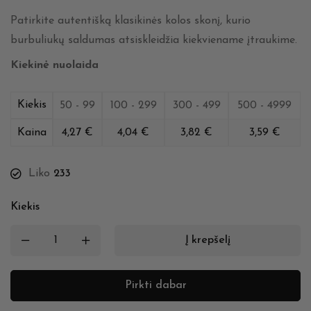
Patirkite autentišką klasikinės kolos skonį, kurio
burbuliukų saldumas atsiskleidžia kiekviename įtraukime.
Kiekinė nuolaida
Kiekis
50 - 99
100 - 299
300 - 499
500 - 4999
Kaina
4,27
€
4,04
€
3,82
€
3,59
€
Liko
233
Kiekis
Į krepšelį
Pirkti dabar