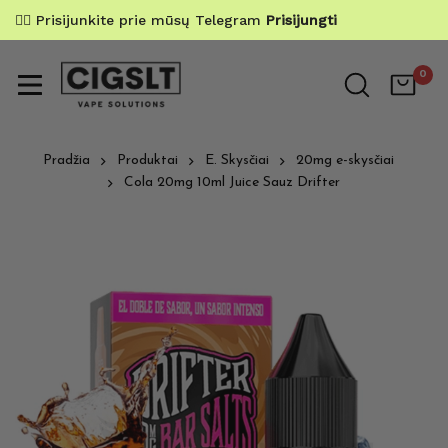
✌🏼 Prisijunkite prie mūsų Telegram
Prisijungti
0
Pradžia
Produktai
E. Skysčiai
20mg e-skysčiai
Cola 20mg 10ml Juice Sauz Drifter