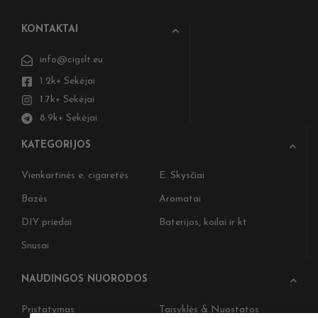
KONTAKTAI
info@cigslt.eu
1.2k+ Sekėjai
1.7k+ Sekėjai
8.9k+ Sekėjai
KATEGORIJOS
Vienkartinės e. cigaretės
E. Skysčiai
Bazės
Aromatai
DIY priedai
Baterijos, koilai ir kt
Snusai
NAUDINGOS NUORODOS
Pristatymas
Taisyklės & Nuostatos