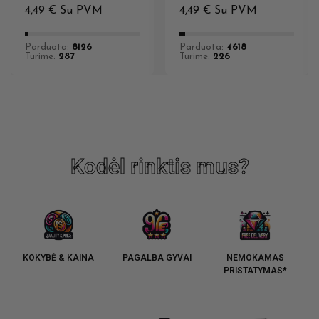
Drifter
4,49
€
Su PVM
4,49
€
Su PVM
Parduota:
8126
Parduota:
4618
Turime:
287
Turime:
226
Kodėl rinktis mus?
KOKYBĖ & KAINA
PAGALBA GYVAI
NEMOKAMAS
PRISTATYMAS*