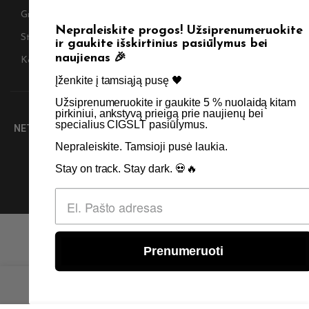
Grąžinimas
Privatumo politika
Nepraleiskite progos! Užsiprenumeruokite
Straipsniai
Apie Mus
ir gaukite išskirtinius pasiūlymus bei
naujienas 🎉
Kontaktai
Didmenos užklausos
Įženkite į tamsiąją pusę 🖤 ​
Užsiprenumeruokite ir gaukite 5 % nuolaidą kitam
SKIRTA TIK SUAUGUSIEMS NIKOTINO VARTOTOJAMS.
pirkiniui, ankstyvą prieigą prie naujienų bei
specialius CIGSLT pasiūlymus. ​
NETURĖTUMĖTE NAUDOTI ŠIŲ PRODUKTŲ, JEI NEVARTOJATE
NIKOTINO.
Nepraleiskite. Tamsioji pusė laukia.
Stay on track. Stay dark. 💀🔥
© 2026 Visos teisės saugomos - CigsLT.app
Prenumeruoti
0