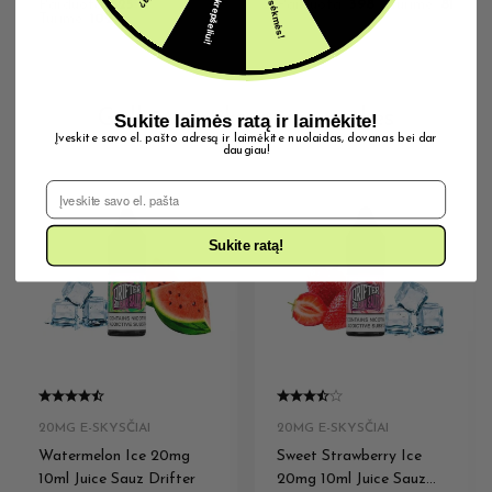
Parduota:
525
Parduota:
398
Turime:
81
Turime:
102
Galbūt patiks ir šios prekės
Sukite laimės ratą ir laimėkite!
Įveskite savo el. pašto adresą ir laimėkite nuolaidas, dovanas bei dar
daugiau!
El. Pašto adresas
Sukite ratą!
20MG E-SKYSČIAI
20MG E-SKYSČIAI
Watermelon Ice 20mg
Sweet Strawberry Ice
10ml Juice Sauz Drifter
20mg 10ml Juice Sauz