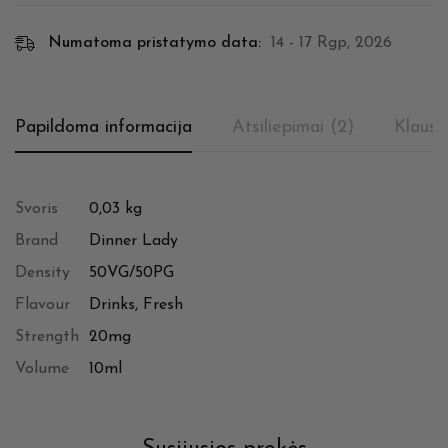
Numatoma pristatymo data:
14 - 17 Rgp, 2026
Papildoma informacija
Atsiliepimai (2)
Klausi
Svoris
0,03 kg
Brand
Dinner Lady
Density
50VG/50PG
Flavour
Drinks, Fresh
Strength
20mg
Volume
10ml