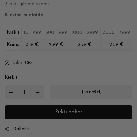
„Cola“ gėrimo skonis.
Kiekinė nuolaida
Kiekis
10 - 499
500 - 999
1000 - 2999
3000 - 4999
Kaina
3,19
€
2,99
€
2,79
€
2,59
€
Liko
486
Kiekis
Į krepšelį
Pirkti dabar
Dalintis