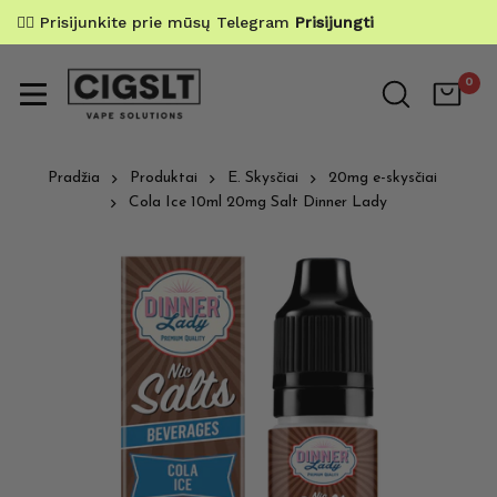
✌🏼 Prisijunkite prie mūsų Telegram
Prisijungti
0
Pradžia
Produktai
E. Skysčiai
20mg e-skysčiai
Cola Ice 10ml 20mg Salt Dinner Lady