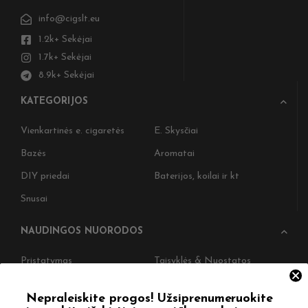
info@cigslt.eu
1.2k+ Sekėjai
1.7k+ Sekėjai
8.9k+ Sekėjai
KATEGORIJOS
Vienkartinės e. cigaretės
E. Skysčiai
Bazės
Aromatai
DIY priedai
Baterijos, koilai ir kt
Snusai
NAUDINGOS NUORODOS
Pristatymas
Taisyklės & Nuostatos
Grąžinimas
Privatumo politika
Nepraleiskite progos! Užsiprenumeruokite
Straipsniai
Apie Mus