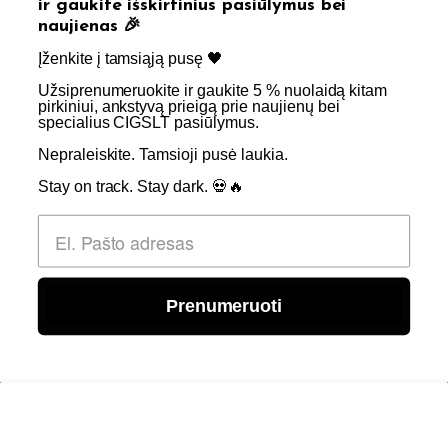
ir gaukite išskirtinius pasiūlymus bei
naujienas 🎉
Kontaktai
Didmenos užklausos
Įženkite į tamsiąją pusę 🖤 ​
Užsiprenumeruokite ir gaukite 5 % nuolaidą kitam
SKIRTA TIK SUAUGUSIEMS NIKOTINO VARTOTOJAMS.
pirkiniui, ankstyvą prieigą prie naujienų bei
specialius CIGSLT pasiūlymus. ​
NETURĖTUMĖTE NAUDOTI ŠIŲ PRODUKTŲ, JEI NEVARTOJATE
NIKOTINO.
Nepraleiskite. Tamsioji pusė laukia.
Stay on track. Stay dark. 💀🔥
© 2026 Visos teisės saugomos - CigsLT.app
Prenumeruoti
0
Įdėti į krepšelį