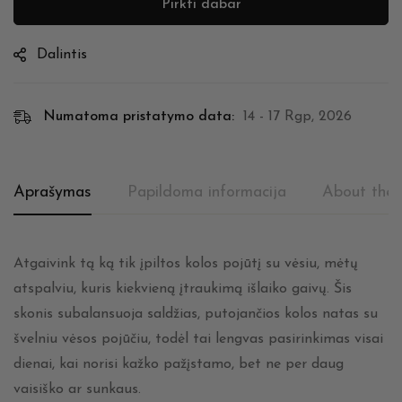
Pirkti dabar
Dalintis
Numatoma pristatymo data:
14 - 17 Rgp, 2026
Aprašymas
Papildoma informacija
About the 
Atgaivink tą ką tik įpiltos kolos pojūtį su vėsiu, mėtų
atspalviu, kuris kiekvieną įtraukimą išlaiko gaivų. Šis
skonis subalansuoja saldžias, putojančios kolos natas su
švelniu vėsos pojūčiu, todėl tai lengvas pasirinkimas visai
dienai, kai norisi kažko pažįstamo, bet ne per daug
vaisiško ar sunkaus.