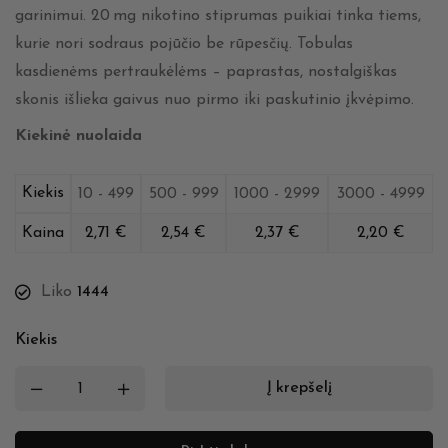
garinimui. 20 mg nikotino stiprumas puikiai tinka tiems,
kurie nori sodraus pojūčio be rūpesčių. Tobulas
kasdienėms pertraukėlėms – paprastas, nostalgiškas
skonis išlieka gaivus nuo pirmo iki paskutinio įkvėpimo.
Kiekinė nuolaida
Kiekis
10 - 499
500 - 999
1000 - 2999
3000 - 4999
Kaina
2,71
€
2,54
€
2,37
€
2,20
€
Liko
1444
Kiekis
Į krepšelį