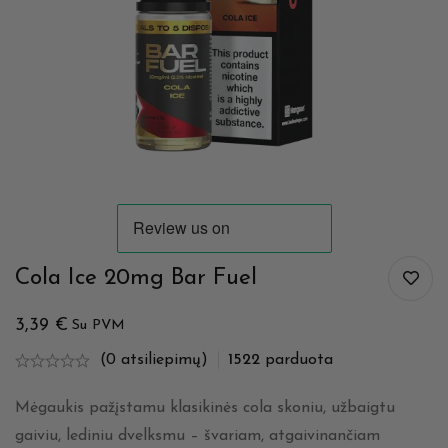
Cola Ice 20mg Bar Fuel
3,39
€
Su PVM
(0 atsiliepimų)
1522
parduota
Mėgaukis pažįstamu klasikinės cola skoniu, užbaigtu
gaiviu, lediniu dvelksmu – švariam, atgaivinančiam