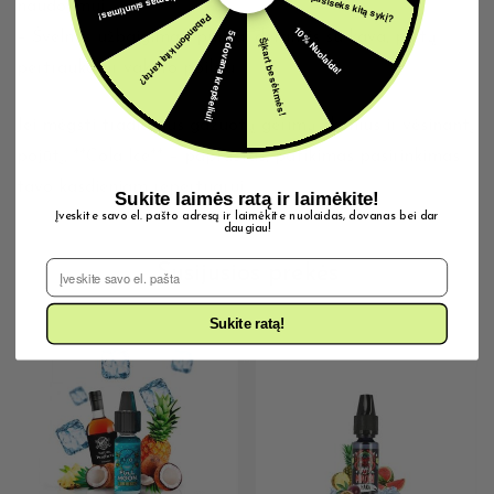
Nemokamas siuntimas!
Gal pasiseks kitą sykį?
naudojimui
Pabandom kitą kartą?
10% Nuolaida!
– Švelnus užbaigimas, puikiai derantis su kava, pietų
5€ dovana krepšeliui!
Šįkart be sėkmės!
pertrauka ar vakaro poilsiu
Jei mėgsti tradicinius gazuotų gėrimų skonius ir vėsinantį
pojūtį, **Cola Ice** – paprastas, patikimas pasirinkimas
tavo kasdieniam repertuarui.
Sukite laimės ratą ir laimėkite!
Įveskite savo el. pašto adresą ir laimėkite nuolaidas, dovanas bei dar
daugiau!
El. Pašto adresas
Susijusios prekės
Sukite ratą!