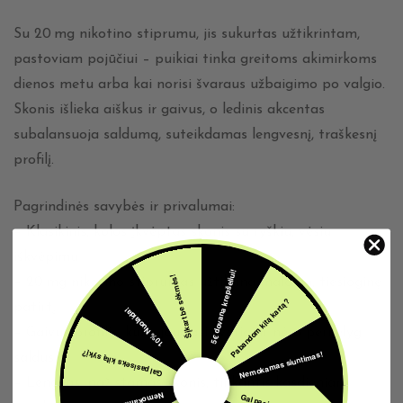
Su 20 mg nikotino stiprumu, jis sukurtas užtikrintam,
pastoviam pojūčiui – puikiai tinka greitoms akimirkoms
dienos metu arba kai norisi švaraus užbaigimo po valgio.
Skonis išlieka aiškus ir gaivus, o ledinis akcentas
subalansuoja saldumą, suteikdamas lengvesnį, traškesnį
profilį.
Pagrindinės savybės ir privalumai:
– Klasikinis, kolos įkvėptas skonis su ryškiu, vėsiu
iškvėpimu
5€ dovana krepšeliui!
Šįkart be sėkmės!
– 20 mg nikotino stiprumas užtikrina malonią, tiesioginę
Pabandom kitą kartą?
patirtį
10% Nuolaida!
– Gaivus profilis, kuris jaučiasi švariai ir nėra pernelyg
Nemokamas siuntimas!
Gal pasiseks kitą sykį?
saldus
– Lengvas, pažįstamas skonis, tinkantis kasdieniam