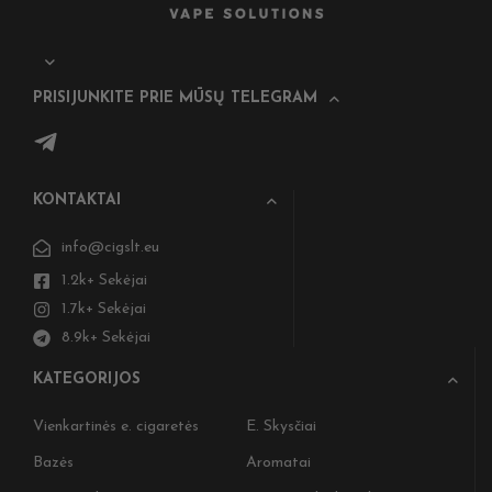
PRISIJUNKITE PRIE MŪSŲ TELEGRAM
KONTAKTAI
info@cigslt.eu
1.2k+ Sekėjai
1.7k+ Sekėjai
8.9k+ Sekėjai
KATEGORIJOS
Vienkartinės e. cigaretės
E. Skysčiai
Bazės
Aromatai