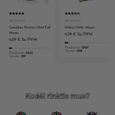
AROMATAI
AROMATAI
Caraibes Pirates 10ml Full
Haka 10ML Maori
Moon
4,39
€
Su PVM
4,59
€
Su PVM
Parduota:
1267
Turime:
108
Parduota:
1243
Turime:
89
Kodėl rinktis mus?