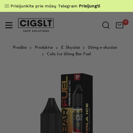
✌🏼 Prisijunkite prie mūsų Telegram
Prisijungti
0
Pradžia
Produktai
E. Skysčiai
20mg e-skysčiai
Cola Ice 20mg Bar Fuel