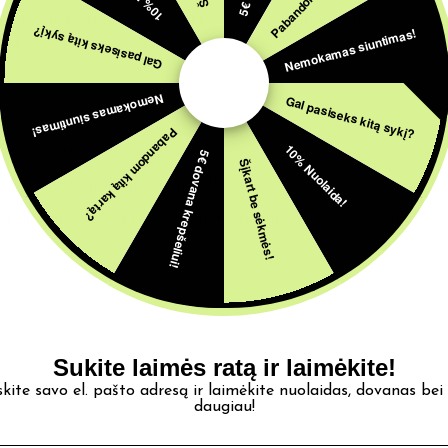
utei pilnai prisigerti skysčio kelias minutes prieš garinimą. P
Nemokamas siuntimas!
Gal pasiseks kitą sykį?
 galvutės tarnavimo laiką.
Nemokamas siuntimas!
Gal pasiseks kitą sykį?
Pabandom kitą kartą?
10% Nuolaida!
dami maksimalios užpildymo linijos.
5€ dovana krepšeliui!
Šįkart be sėkmės!
elias minutes prieš pirmą naudojimą.
s diapazone, kad pasiektumėte optimalų skonį ir švelnumą.
Sukite laimės ratą ir laimėkite!
skite savo el. pašto adresą ir laimėkite nuolaidas, dovanas bei
daugiau!