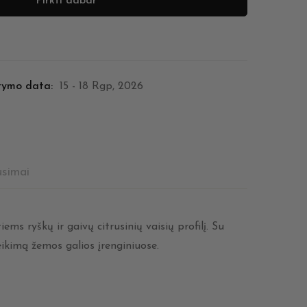
Pirkti dabar
tymo data:
15 - 18 Rgp, 2026
usimai
ms ryškų ir gaivų citrusinių vaisių profilį. Su
eikimą žemos galios įrenginiuose.