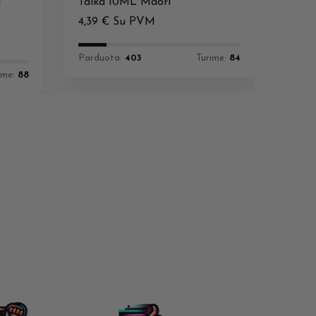
l
Taika 10ML Maori
4,39
€
Su PVM
Parduota:
403
Turime:
84
ime:
88