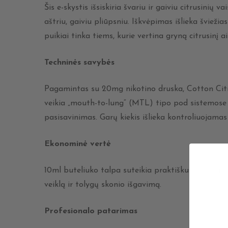
Šis e-skystis išsiskiria švariu ir gaiviu citrusinių 
aštriu, gaiviu pliūpsniu. Iškvėpimas išlieka šviež
puikiai tinka tiems, kurie vertina gryną citrusinį 
Techninės savybės
Pagamintas su 20mg nikotino druska, Cotton Citrus 
veikia „mouth-to-lung“ (MTL) tipo pod sistemose i
pasisavinimas. Garų kiekis išlieka kontroliuojamas 
Ekonominė vertė
10ml buteliuko talpa suteikia praktiškumo ir pat
veiklą ir tolygų skonio išgavimą.
Profesionalo patarimas