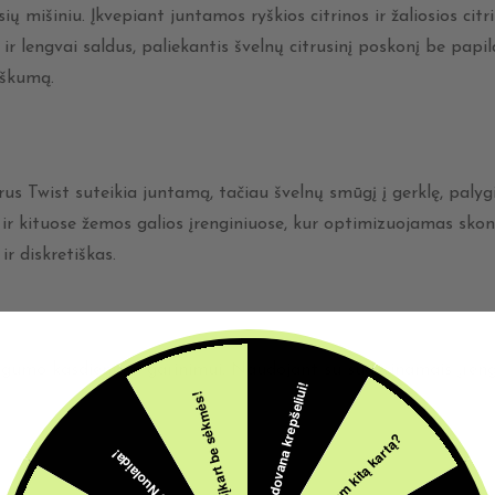
vaisių mišiniu. Įkvepiant juntamos ryškios citrinos ir žaliosios c
ias ir lengvai saldus, paliekantis švelnų citrusinį poskonį be 
aiškumą.
Twist suteikia juntamą, tačiau švelnų smūgį į gerklę, palygint
r kituose žemos galios įrenginiuose, kur optimizuojamas skoni
ir diskretiškas.
ogumo kasdieniam garinimui. Naudojant su suderinamais įrengin
5€ dovana krepšeliui!
Šįkart be sėkmės!
Pabandom kitą kartą?
10% Nuolaida!