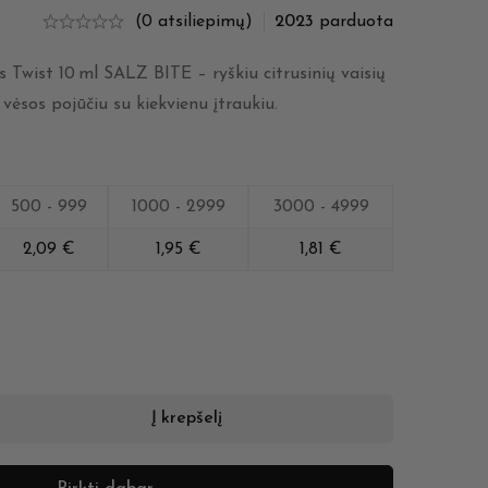
(0 atsiliepimų)
2023
parduota
 Twist 10 ml SALZ BITE – ryškiu citrusinių vaisių
 vėsos pojūčiu su kiekvienu įtraukiu.
500 - 999
1000 - 2999
3000 - 4999
2,09
€
1,95
€
1,81
€
Į krepšelį