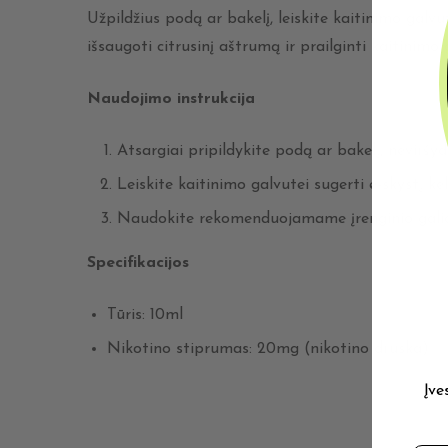
Užpildžius podą ar bakelį, leiskite kaitinimo galv
išsaugoti citrusinį aštrumą ir prailginti kaitinimo
Naudojimo instrukcija
Atsargiai pripildykite podą ar bakelį, neviršy
Leiskite kaitinimo galvutei sugerti e-skystį k
Naudokite rekomenduojamame įrenginio galio
Specifikacijos
Tūris: 10ml
Nikotino stiprumas: 20mg (nikotino druska)
Įve