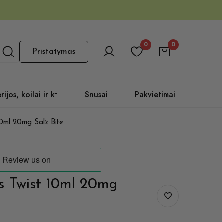
0
0
Pristatymas
rijos, koilai ir kt
Snusai
Pakvietimai
10ml 20mg Salz Bite
s Twist 10ml 20mg