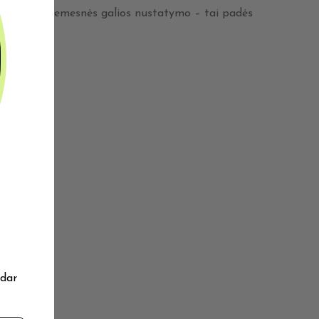
radėkite nuo žemesnės galios nustatymo – tai padės
 dar