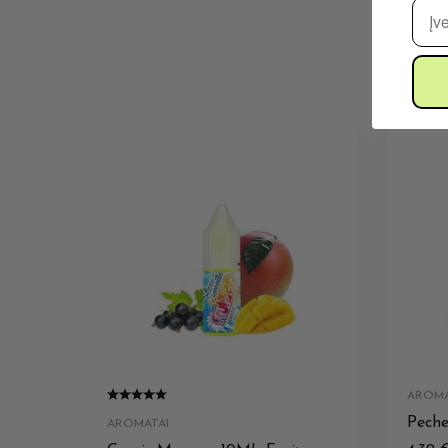
El. 
AROMA
Peche
AROMATAI