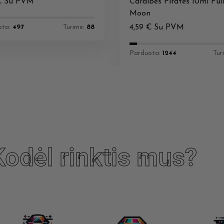
€
Su PVM
Caraibes Pirates 10ml Ful
Moon
4,59
€
Su PVM
ota:
497
Turime:
88
Parduota:
1244
Tur
Kodėl rinktis mus?