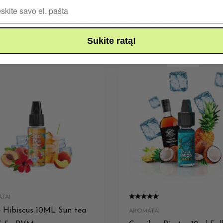
Pašto adresas
Susijusios prekės
Sukite ratą!
TAI
 Hibiscus 10ML Sun tea
AROMATAI