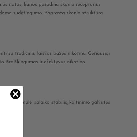
itrinos natos, kurios pažadina skonio receptorius
papildomo sudėtingumo. Paprasta skonio struktūra
i su tradiciniu laisvos bazės nikotinu. Geriausiai
o išraiškingumas ir efektyvus nikotino
iais, formulė palaiko stabilią kaitinimo galvutės