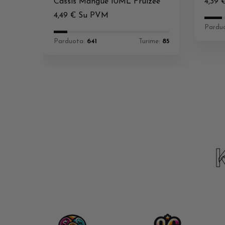
Cassis Mangue 10ML Fruizee
4,39
4,49
€
Su PVM
Pardu
Parduota:
641
Turime:
85