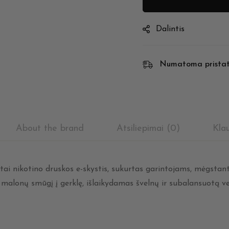
Dalintis
Numatoma prista
About the brand
Atsiliepimai (0)
Kla
tai nikotino druskos e-skystis, sukurtas garintojams, mėgstantie
a malonų smūgį į gerklę, išlaikydamas švelnų ir subalansuotą v