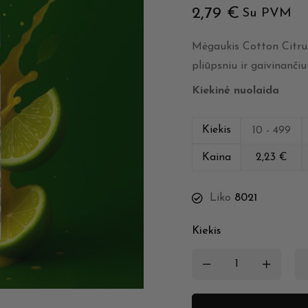
2,79
€
Su PVM
Mėgaukis Cotton Citrus
pliūpsniu ir gaivinančiu
Kiekinė nuolaida
Kiekis
10 - 499
Kaina
2,23
€
Liko
8021
Kiekis