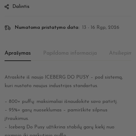
Dalintis
Numatoma pristatymo data:
13 - 16 Rgp, 2026
Aprašymas
Papildoma informacija
Atsiliepima
Atraskite iš naujo ICEBERG DO PUSY – pod sistemą,
kuri nustato naujus industrijos standartus.
– 800+ puffų: maksimaliai išnaudokite savo patirtį.
– 95%+ garų nuoseklumas – pamirškite silpnus
įtraukimus.
– Iceberg Do Pusy užtikrina stabilų garų kiekį nuo
pirmojo iki paskutinio puffo.