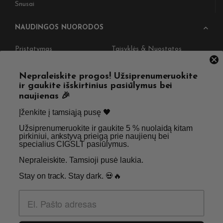
Snusai
NAUDINGOS NUORODOS
Pristatymas
Taisyklės & Nuostatos
Grąžinimas
Privatumo politika
Nepraleiskite progos! Užsiprenumeruokite
Straipsniai
Apie Mus
ir gaukite išskirtinius pasiūlymus bei
naujienas 🎉
Kontaktai
Didmenos užklausos
Įženkite į tamsiąją pusę 🖤 ​
Užsiprenumeruokite ir gaukite 5 % nuolaidą kitam
SKIRTA TIK SUAUGUSIEMS NIKOTINO VARTOTOJAMS.
pirkiniui, ankstyvą prieigą prie naujienų bei
specialius CIGSLT pasiūlymus. ​
NETURĖTUMĖTE NAUDOTI ŠIŲ PRODUKTŲ, JEI NEVARTOJATE
NIKOTINO.
Nepraleiskite. Tamsioji pusė laukia.
Stay on track. Stay dark. 💀🔥
© 2026 Visos teisės saugomos - CigsLT.app