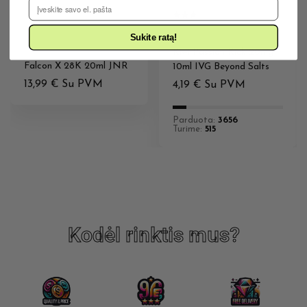
El. Pašto adresas
20MG VIENKARTINĖS
ELEKTRONINĖS
20MG E-SKYSČIAI
Sukite ratą!
CIGARETĖS
Kiwi Passion Kick 20mg
Falcon X 28K 20ml JNR
10ml IVG Beyond Salts
13,99
€
Su PVM
4,19
€
Su PVM
Parduota:
3656
Turime:
515
Kodėl rinktis mus?