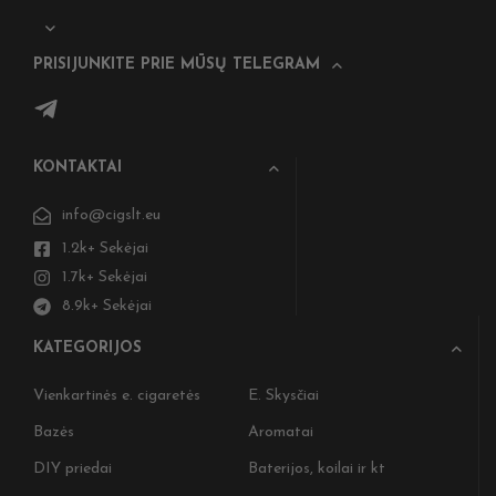
PRISIJUNKITE PRIE MŪSŲ TELEGRAM
KONTAKTAI
info@cigslt.eu
1.2k+ Sekėjai
1.7k+ Sekėjai
8.9k+ Sekėjai
KATEGORIJOS
Vienkartinės e. cigaretės
E. Skysčiai
Bazės
Aromatai
DIY priedai
Baterijos, koilai ir kt