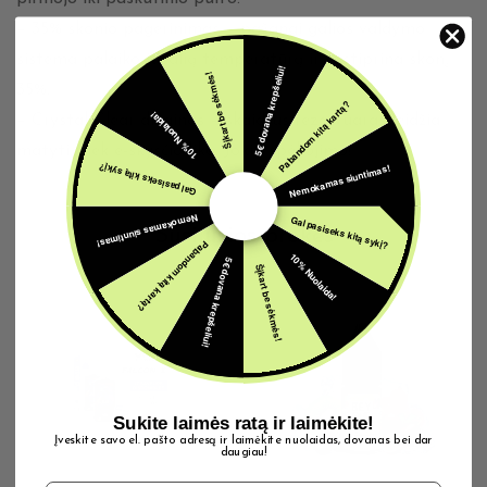
– 35% skonio pagerinimas – pažangi galios valdymo
sistema palaiko idealią temperatūrą ir sustiprina skonį
5€ dovana krepšeliui!
Šįkart be sėkmės!
35%.
Pabandom kitą kartą?
10% Nuolaida!
– Crystal Clear dizainas – skaidrus rezervuaras leidžia
matyti, kiek e-skysčio liko. Jokio spėliojimo!
Nemokamas siuntimas!
Gal pasiseks kitą sykį?
Nemokamas siuntimas!
Gal pasiseks kitą sykį?
Susijusios prekės
Pabandom kitą kartą?
10% Nuolaida!
5€ dovana krepšeliui!
Šįkart be sėkmės!
Sukite laimės ratą ir laimėkite!
Įveskite savo el. pašto adresą ir laimėkite nuolaidas, dovanas bei dar
daugiau!