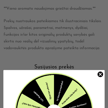
**Vieno aromato naudojimas griežtai draudžiamas.**
Prekių nuotraukos pateikiamos tik iliustraciniais tikslais.
Spalvos, užrašai, parametrai, matmenys, dydžiai,
funkcijos ir/ar kitos originalių produktų savybės gali
skirtis nuo realių dėl vizualinių ypatybių, todėl
vadovaukitės produkto aprašyme pateikta informacija.
Susijusios prekės
5€ dovana krepšeliui!
Šįkart be sėkmės!
Pabandom kitą kartą?
10% Nuolaida!
Nemokamas siuntimas!
Gal pasiseks kitą sykį?