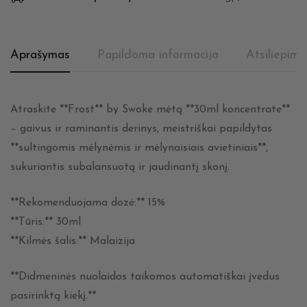
Aprašymas
Papildoma informacija
Atsiliepima
Atraskite **Frost** by Swoke mėtą **30ml koncentrate**
– gaivus ir raminantis derinys, meistriškai papildytas
**sultingomis mėlynėmis ir mėlynaisiais avietiniais**,
sukuriantis subalansuotą ir jaudinantį skonį.
**Rekomenduojama dozė:** 15%
**Tūris:** 30ml
**Kilmės šalis:** Malaizija
**Didmeninės nuolaidos taikomos automatiškai įvedus
pasirinktą kiekį.**