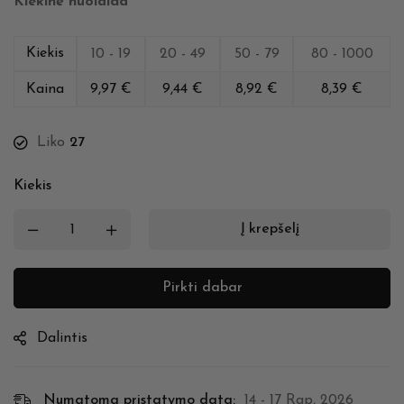
Kiekinė nuolaida
Kiekis
10 - 19
20 - 49
50 - 79
80 - 1000
Kaina
9,97
€
9,44
€
8,92
€
8,39
€
Liko
27
Kiekis
Į krepšelį
Pirkti dabar
Dalintis
Numatoma pristatymo data:
14 - 17 Rgp, 2026