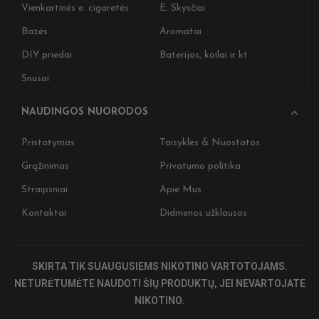
Vienkartinės e. cigaretės
E. Skysčiai
Bazės
Aromatai
DIY priedai
Baterijos, koilai ir kt
Snusai
NAUDINGOS NUORODOS
Pristatymas
Taisyklės & Nuostatos
Grąžinimas
Privatumo politika
Nepraleiskite progos! Užsiprenumeruo
Straipsniai
Apie Mus
ir gaukite išskirtinius pasiūlymus bei
naujienas 🎉
Kontaktai
Didmenos užklausos
Įženkite į tamsiąją pusę 🖤 ​
Užsiprenumeruokite ir gaukite 5 % nuolaidą ki
SKIRTA TIK SUAUGUSIEMS NIKOTINO VARTOTOJAMS.
pirkiniui, ankstyvą prieigą prie naujienų bei
specialius CIGSLT pasiūlymus. ​
NETURĖTUMĖTE NAUDOTI ŠIŲ PRODUKTŲ, JEI NEVARTOJATE
NIKOTINO.
Nepraleiskite. Tamsioji pusė laukia.