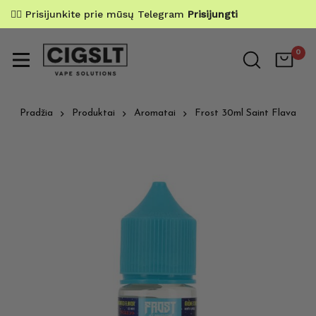
✌🏼 Prisijunkite prie mūsų Telegram
Prisijungti
0
Pradžia
Produktai
Aromatai
Frost 30ml Saint Flava