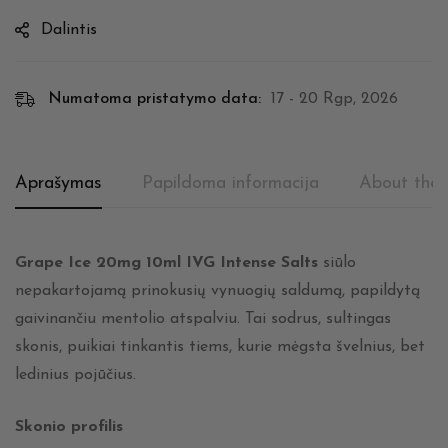
Dalintis
Numatoma pristatymo data:
17 - 20 Rgp, 2026
Aprašymas
Papildoma informacija
About the 
Grape Ice 20mg 10ml IVG Intense Salts
siūlo
nepakartojamą prinokusių vynuogių saldumą, papildytą
gaivinančiu mentolio atspalviu. Tai sodrus, sultingas
skonis, puikiai tinkantis tiems, kurie mėgsta švelnius, bet
ledinius pojūčius.
Skonio profilis