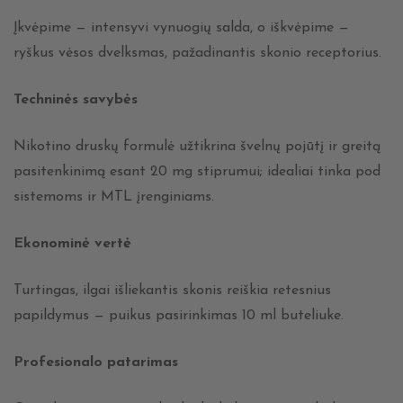
Įkvėpime — intensyvi vynuogių salda, o iškvėpime —
ryškus vėsos dvelksmas, pažadinantis skonio receptorius.
Techninės savybės
Nikotino druskų formulė užtikrina švelnų pojūtį ir greitą
pasitenkinimą esant 20 mg stiprumui; idealiai tinka pod
sistemoms ir MTL įrenginiams.
Ekonominė vertė
Turtingas, ilgai išliekantis skonis reiškia retesnius
papildymus — puikus pasirinkimas 10 ml buteliuke.
Profesionalo patarimas