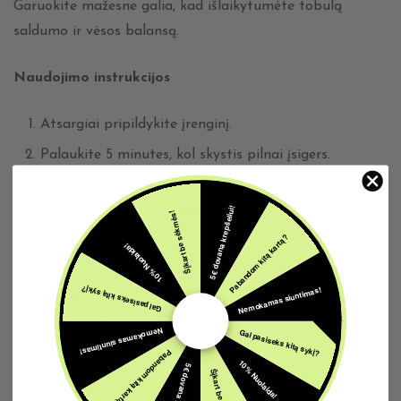
Garuokite mažesne galia, kad išlaikytumėte tobulą
saldumo ir vėsos balansą.
Naudojimo instrukcijos
Atsargiai pripildykite įrenginį.
Palaukite 5 minutes, kol skystis pilnai įsigers.
Mėgaukitės lėtais, giliais įkvėpimais, kad
pajustumėte visą vynuogių intensyvumą.
5€ dovana krepšeliui!
Šįkart be sėkmės!
Pabandom kitą kartą?
10% Nuolaida!
Specifikacijos
Nemokamas siuntimas!
Gal pasiseks kitą sykį?
Tūris: 10 ml
Nikotinas: 20 mg
Nemokamas siuntimas!
Gal pasiseks kitą sykį?
Pabandom kitą kartą?
Prekės ženklas: IVG
10% Nuolaida!
5€ dovana krepšeliui!
Šįkart be sėkmės!