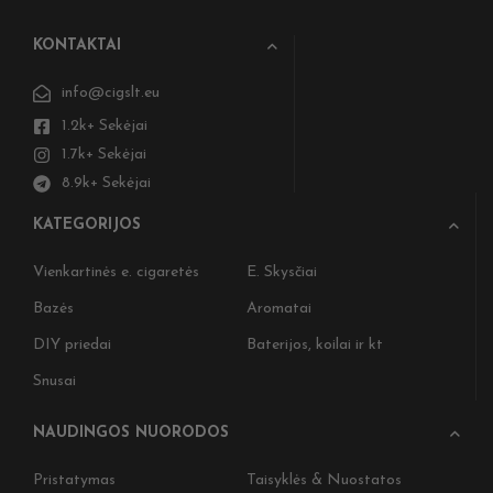
KONTAKTAI
info@cigslt.eu
1.2k+ Sekėjai
1.7k+ Sekėjai
8.9k+ Sekėjai
KATEGORIJOS
Vienkartinės e. cigaretės
E. Skysčiai
Bazės
Aromatai
DIY priedai
Baterijos, koilai ir kt
Snusai
NAUDINGOS NUORODOS
Pristatymas
Taisyklės & Nuostatos