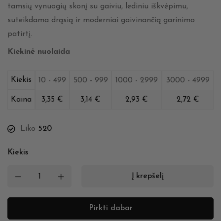
tamsių vynuogių skonį su gaiviu, lediniu iškvėpimu,
suteikdama drąsią ir moderniai gaivinančią garinimo
patirtį.
Kiekinė nuolaida
Kiekis
10 - 499
500 - 999
1000 - 2999
3000 - 4999
Kaina
3,35
€
3,14
€
2,93
€
2,72
€
Liko
520
Kiekis
Į krepšelį
Pirkti dabar