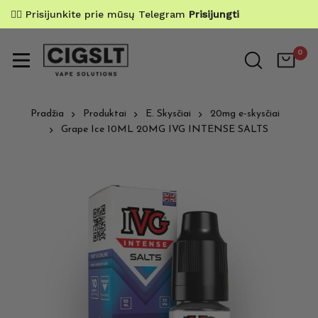
✌🏼 Prisijunkite prie mūsų Telegram
Prisijungti
0
Pradžia
Produktai
E. Skysčiai
20mg e-skysčiai
Grape Ice 10ML 20MG IVG INTENSE SALTS