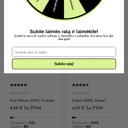
Susijusios prekės
Sukite laimės ratą ir laimėkite!
Įveskite savo el. pašto adresą ir laimėkite nuolaidas, dovanas bei dar
daugiau!
El. Pašto adresas
Sukite ratą!
AROMATAI
AROMATAI
Fire Moon 10ML Fruizee
Haka 10ML Maori
4,49
€
Su PVM
4,39
€
Su PVM
Parduota:
1133
Parduota:
1270
Turime:
80
Turime:
105