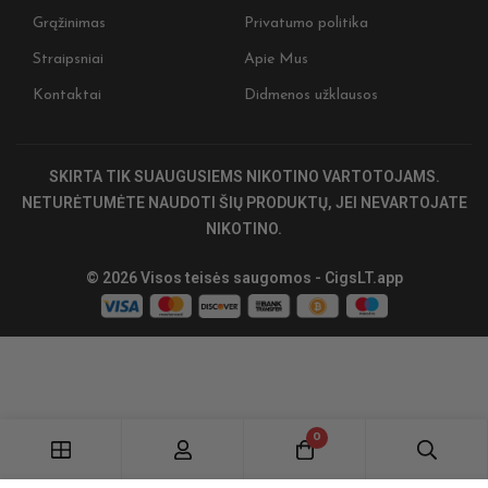
Grąžinimas
Privatumo politika
Nepraleiskite progos! Užs
Straipsniai
Apie Mus
ir gaukite išskirtinius pasi
naujienas 🎉
Kontaktai
Didmenos užklausos
Įženkite į tamsiąją pusę 🖤 ​
Užsiprenumeruokite ir gaukite 5 
SKIRTA TIK SUAUGUSIEMS NIKOTINO VARTOTOJAMS.
pirkiniui, ankstyvą prieigą prie n
specialius CIGSLT pasiūlymus. ​
NETURĖTUMĖTE NAUDOTI ŠIŲ PRODUKTŲ, JEI NEVARTOJATE
NIKOTINO.
Nepraleiskite. Tamsioji pusė lauk
Stay on track. Stay dark. 💀🔥
© 2026 Visos teisės saugomos - CigsLT.app
Prenumeruo
0