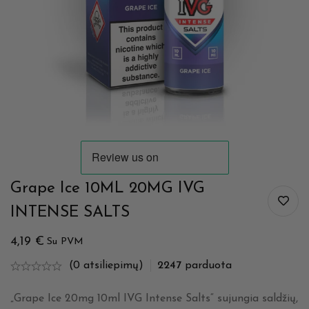
Grape Ice 10ML 20MG IVG
INTENSE SALTS
4,19
€
Su PVM
(0 atsiliepimų)
2247
parduota
„Grape Ice 20mg 10ml IVG Intense Salts“ sujungia saldžių,