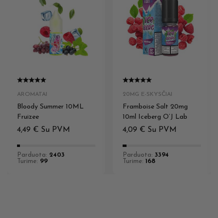
AROMATAI
20MG E-SKYSČIAI
Bloody Summer 10ML
Framboise Salt 20mg
Fruizee
10ml Iceberg O’J Lab
4,49
€
Su PVM
4,09
€
Su PVM
Parduota:
2403
Parduota:
3394
Turime:
99
Turime:
168