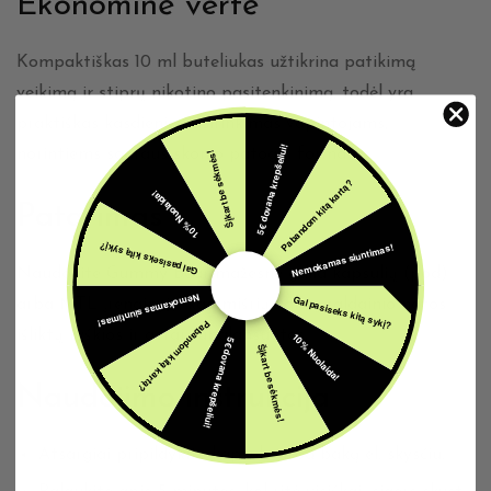
Ekonominė vertė
Kompaktiškas 10 ml buteliukas užtikrina patikimą
veikimą ir stiprų nikotino pasitenkinimą, todėl yra
praktiškas kasdienis pasirinkimas vapintojams,
5€ dovana krepšeliui!
norintiems sodraus skonio patogiu formatu.
Šįkart be sėkmės!
Pabandom kitą kartą?
10% Nuolaida!
Patarimas
Nemokamas siuntimas!
Gal pasiseks kitą sykį?
Naudokite Gummy Bear mažesne galia kapsulių (pod)
Nemokamas siuntimas!
Gal pasiseks kitą sykį?
arba MTL įrenginyje, kad mišrių vaisių saldainio natos
Pabandom kitą kartą?
išliktų ryškios ir gerai subalansuotos.
10% Nuolaida!
5€ dovana krepšeliui!
Šįkart be sėkmės!
Naudojimo instrukcija
Atsargiai pripildykite kapsulę arba baką el. skysčiu.