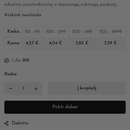
nikotino pasitenkinimą ir žaismingą cukringą poskonį.
Kiekinė nuolaida
Kiekis
50 - 99
100 - 299
300 - 499
500 - 4999
Kaina
4,27
€
4,04
€
3,82
€
3,59
€
Liko
201
Kiekis
Į krepšelį
Pirkti dabar
Dalintis