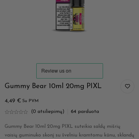
Gummy Bear 10ml 20mg PIXL
4,49
€
Su PVM
(0 atsiliepimų)
64
parduota
Gummy Bear 10ml 20mg PIXL suteikia saldų mišrių
vaisių guminuko skonį su švelniu kramtomu kūnu, sklandų