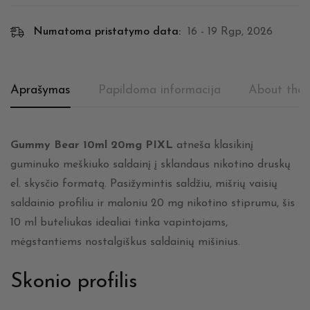
Numatoma pristatymo data:
16 - 19 Rgp, 2026
Aprašymas
Papildoma informacija
About the 
Gummy Bear 10ml 20mg PIXL
atneša klasikinį
guminuko meškiuko saldainį į sklandaus nikotino druskų
el. skysčio formatą. Pasižymintis saldžiu, mišrių vaisių
saldainio profiliu ir maloniu 20 mg nikotino stiprumu, šis
10 ml buteliukas idealiai tinka vapintojams,
mėgstantiems nostalgiškus saldainių mišinius.
Skonio profilis