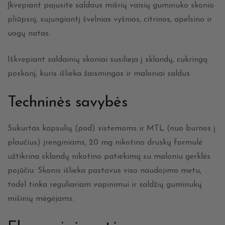
Įkvepiant pajusite saldaus mišrių vaisių guminuko skonio
pliūpsnį, sujungiantį švelnias vyšnios, citrinos, apelsino ir
uogų natas.
Iškvepiant saldainių skoniai susilieja į sklandų, cukringą
poskonį, kuris išlieka žaismingas ir maloniai saldus.
Techninės savybės
Sukurtas kapsulių (pod) sistemoms ir MTL (nuo burnos į
plaučius) įrenginiams, 20 mg nikotino druskų formulė
užtikrina sklandų nikotino patiekimą su maloniu gerklės
pojūčiu. Skonis išlieka pastovus viso naudojimo metu,
todėl tinka reguliariam vapinimui ir saldžių guminukų
mišinių mėgėjams.