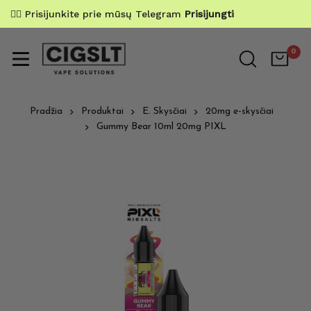
✌🏼 Prisijunkite prie mūsų Telegram
Prisijungti
0
Pradžia
Produktai
E. Skysčiai
20mg e-skysčiai
Gummy Bear 10ml 20mg PIXL