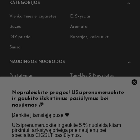
KATEGORIJOS
Vienkartinės e. cigaretės
E. Skysčiai
Bazės
Aromatai
DIY priedai
Baterijos, koilai ir kt
Snusai
NAUDINGOS NUORODOS
Pristatymas
Taisyklės & Nuostatos
Grąžinimas
Privatumo politika
Nepraleiskite progos! Užsiprenumeruokite
Straipsniai
Apie Mus
ir gaukite išskirtinius pasiūlymus bei
naujienas 🎉
Kontaktai
Didmenos užklausos
Įženkite į tamsiąją pusę 🖤 ​
Užsiprenumeruokite ir gaukite 5 % nuolaidą kitam
SKIRTA TIK SUAUGUSIEMS NIKOTINO VARTOTOJAMS.
pirkiniui, ankstyvą prieigą prie naujienų bei
specialius CIGSLT pasiūlymus. ​
NETURĖTUMĖTE NAUDOTI ŠIŲ PRODUKTŲ, JEI NEVARTOJATE