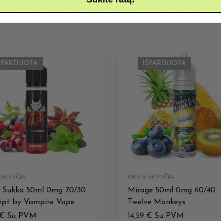
Galbūt patiks ir šios prekės
ŠPARDUOTA
IŠPARDUOTA
SKYSČIAI
0MG E-SKYSČIAI
d Sukka 50ml 0mg 70/30
Mirage 50ml 0mg 60/40
ept by Vampire Vape
Twelve Monkeys
€
Su PVM
14,59
€
Su PVM