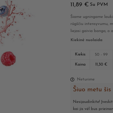
11,89
€
Su PVM
Šiame ugningame laukin
rūgščiu intensyvumu, mė
liejasi gaivia banga, o 
Kiekinė nuolaida
Kiekis
50 - 99
Kaina
11,30
€
Neturime
Šiuo metu šis
Nesijaudinkite! Įveski
kai jis vėl bus prieina