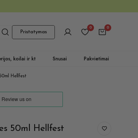
0
0
Pristatymas
rijos, koilai ir kt
Snusai
Pakvietimai
 50ml Hellfest
ies 50ml Hellfest