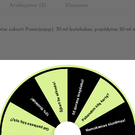
Atsiliepimai (2)
Klausimai
ceptai sukurti Prancūzijoje). 70 ml buteliukas, pripildytas 50 
Susijusios prekės
5€ dovana krepšeliui!
Šįkart be sėkmės!
Pabandom kitą kartą?
10% Nuolaida!
Nemokamas siuntimas!
Gal pasiseks kitą sykį?