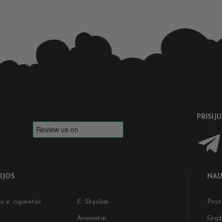
PRISIJ
IJOS
NAU
s e. cigaretės
E. Skysčiai
Pris
Aromatai
Grąž