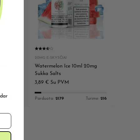
20MG E-SKYSČIAI
10ml
Watermelon Ice 10ml 20mg
Sukka Salts
3,89
€
Su PVM
 dar
ime:
515
Parduota:
2179
Turime:
216