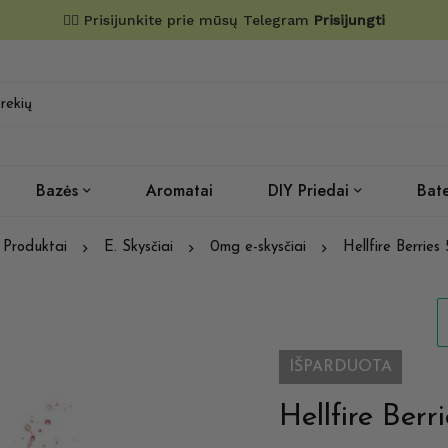
✌🏼 Prisijunkite prie mūsų Telegram
Prisijungti
Bazės
Aromatai
DIY Priedai
Bate
Produktai
E. Skysčiai
0mg e-skysčiai
Hellfire Berries
IŠPARDUOTA
Hellfire Berr