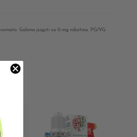
ml aromato. Galima įsigyti su 0 mg nikotino. PG/VG