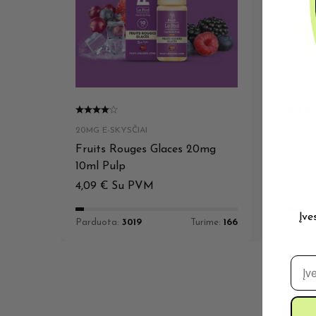
20MG E-SKYSČIAI
20MG E
Fruits Rouges Glaces 20mg
Citro
10ml Pulp
20mg 
4,09
€
Su PVM
4,09
Įve
Parduota:
3019
Turime:
166
Pardu
El. 