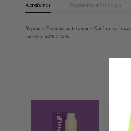
Aprašymas
Papildoma informacija
Skystis iš Prancūzijos (skoniai iš Kalifornijos, re
santykis: 50 % / 50 %.