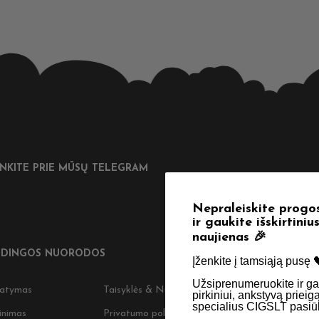
UNKITE PRIE MŪSŲ TELEGRAM
Nepraleiskite progos! Užsiprenumeruokite
ir gaukite išskirtinius pasiūlymus bei
naujienas 🎉
DINGOS NUORODOS
Įženkite į tamsiąją pusę 🖤 ​
Užsiprenumeruokite ir gaukite 5 % nuolaidą kitam
tatymas
Taisyklės & Nuostatos
pirkiniui, ankstyvą prieigą prie naujienų bei
specialius CIGSLT pasiūlymus. ​
inimas
Privatumo politika