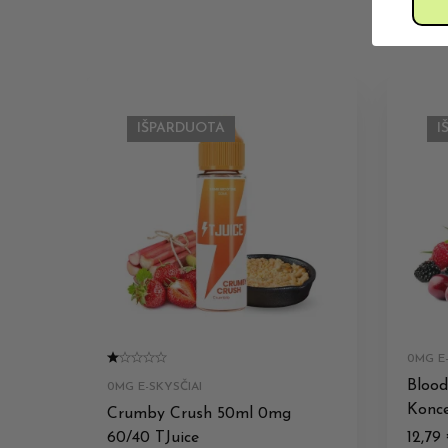
IŠPARDUOTA
I
0MG E-
Bloo
0MG E-SKYSČIAI
Konc
Crumby Crush 50ml 0mg
60/40 TJuice
12,79