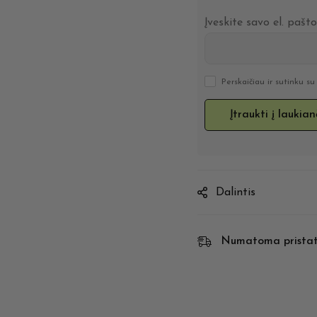
Įveskite savo el. pašt
Perskaičiau ir sutinku s
Dalintis
Numatoma prista