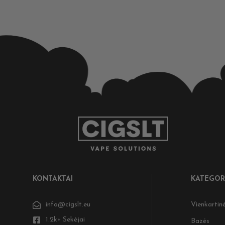
KONTAKTAI
KATEGOR
info@cigslt.eu
Vienkartinė
1.2k+ Sekėjai
Bazės