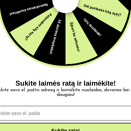
Nemokamas siuntimas!
Gal pasiseks kitą sykį?
Pabandom kitą kartą?
10% Nuolaida!
5€ dovana krepšeliui!
Šįkart be sėkmės!
-SKYSČIAI
20MG E-SKYSČIAI
n Cassis Mandarine Salt
Sour Melon Surge 20mg 
10ml Iceberg O’J Lab
IVG Beyond Salts
€
Su PVM
4,19
€
Su PVM
Sukite laimės ratą ir laimėkite!
skite savo el. pašto adresą ir laimėkite nuolaidas, dovanas bei
ota:
2219
Turime:
163
Parduota:
3209
Tur
daugiau!
Pašto adresas
Sukite ratą!