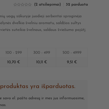
(2 atsiliepimai)
32
parduota
ių uogų sūkuryje juodieji serbentai sproginėja
lynės dvelkia švelniu aromatu, saldžios sultys
avietės suteikia švelnaus, saldaus šviežumo pojūtį.
100 - 299
300 - 499
500 - 4999
10,70
€
10,11
€
9,51
€
 produktas yra išparduotas.
te savo el. pašto adresą ir mes jus informuosime,
mas.