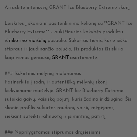
Atraskite intensyvų GRANT Ice Blueberry Extreme skonį
Leiskitės į skonio ir pasitenkinimo kelionę su **GRANT Ice
Blueberry Extreme** – aukščiausios kokybės produktu
iš
nikotino maišelių
pasaulio. Sukurtas tiems, kurie ieško
stipraus ir jaudinančio pojūčio, šis produktas išsiskiria
kaip vienas geriausių
GRANT
asortimente.
### Išskirtinis mėlynių malonumas
Pasinerkite į sodrų ir autentišką mėlynių skonį
kiekviename maišelyje. GRANT Ice Blueberry Extreme
suteikia gaivų, vaisišką pojūtį, kuris žadina ir džiugina. Šis
skonio profilis sukurtas raudonų vaisių mėgėjams,
siekiant suteikti rafinuotą ir įsimintiną patirtį.
### Neprilygstamas stiprumas drąsiesiems