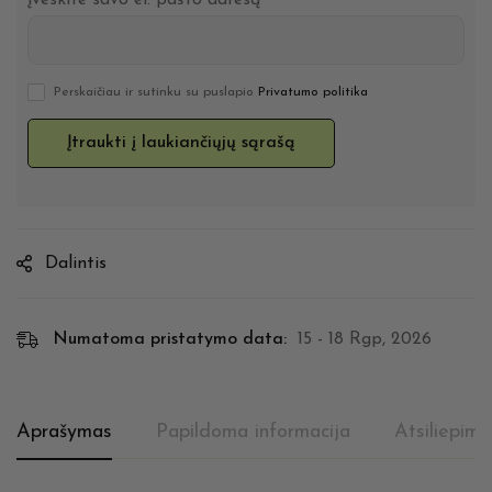
Įveskite savo el. pašto adresą
Perskaičiau ir sutinku su puslapio
Privatumo politika
Dalintis
Numatoma pristatymo data:
15 - 18 Rgp, 2026
Aprašymas
Papildoma informacija
Atsiliepima