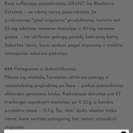
Kaip sufleruoja pavadinimas, GRANT Ice Blueberry
Extreme – ne silpnų nervų pasirinkimas. Jis
priskiriamas *ypač stipriems* produktams, turintis net
25 mg nikotino viename maišelyje ir 50 mg viename
grame – tai užtikrina galingą poveikį kiekvieną kartą.
Sukurtas tiems, kurie renkasi pagal stiprumą ir trokšta
intensyvios nikotino patirties.
### Patogumas ir diskretiškumas
Plonas šių maišelių formatas užtikrina patogų ir
nepastebimą prigludimą po lūpa – puikus pasirinkimas
aktyviam gyvenimo būdui. Kiekvienoje dėžutėje yra 27
tvarkingai supakuoti maišeliai, po 0.50 g, o bendra
produkto masė – 13.5 g. Šis „slim“ dydis idealiai tinka
tiems, kurie vertina patogumą, bet nenori atsisakyti
stiprumo.