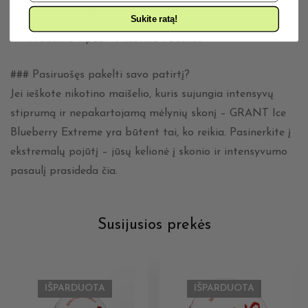
– **Formatas:** Slim
Sukite ratą!
– **Stiprumas:** Extremely Strong
– **Produkto tipas:** Nicotine Pouches
### Pasiruošęs pakelti savo patirtį?
Jei ieškote nikotino maišelio, kuris sujungia intensyvų
stiprumą ir nepakartojamą mėlynių skonį – GRANT Ice
Blueberry Extreme yra būtent tai, ko reikia. Pasinerkite į
ekstremalų pojūtį – jūsų kelionė į skonio ir intensyvumo
pasaulį prasideda čia.
Susijusios prekės
IŠPARDUOTA
IŠPARDUOTA