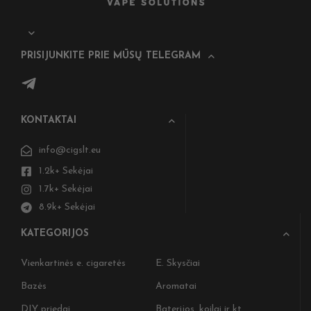
PRISIJUNKITE PRIE MŪSŲ TELEGRAM
KONTAKTAI
info@cigslt.eu
1.2k+ Sekėjai
1.7k+ Sekėjai
8.9k+ Sekėjai
KATEGORIJOS
Vienkartinės e. cigaretės
E. Skysčiai
Bazės
Aromatai
DIY priedai
Baterijos, koilai ir kt