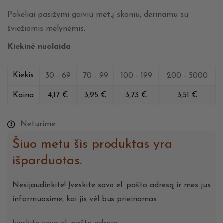
Pakeliai pasižymi gaiviu mėtų skoniu, derinamu su
šviežiomis mėlynėmis.
Kiekinė nuolaida
Kiekis
30 - 69
70 - 99
100 - 199
200 - 5000
Kaina
4,17
€
3,95
€
3,73
€
3,51
€
Neturime
Šiuo metu šis produktas yra
išparduotas.
Nesijaudinkite! Įveskite savo el. pašto adresą ir mes jus
informuosime, kai jis vėl bus prieinamas.