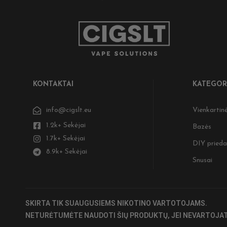
KONTAKTAI
KATEGOR
info@cigslt.eu
Vienkartinė
1.2k+ Sekėjai
Bazės
1.7k+ Sekėjai
DIY prieda
8.9k+ Sekėjai
Snusai
SKIRTA TIK SUAUGUSIEMS NIKOTINO VARTOTOJAMS.
NETURĖTUMĖTE NAUDOTI ŠIŲ PRODUKTŲ, JEI NEVARTOJAT