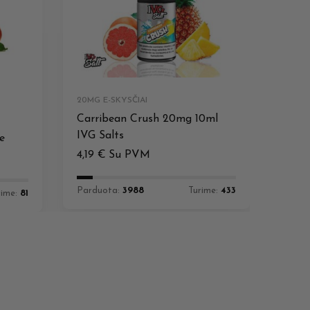
20MG E-SKYSČIAI
Carribean Crush 20mg 10ml
IVG Salts
e
4,19
€
Su PVM
Parduota:
3988
Turime:
433
rime:
81