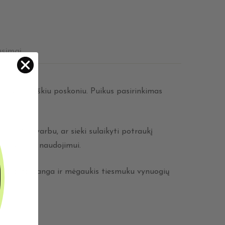
usimai
s gaiviu, traškiu poskoniu. Puikus pasirinkimas
ūtį. Nesvarbu, ar sieki sulaikyti potraukį
 kasdieniam naudojimui.
vo įprasta įranga ir mėgaukis tiesmuku vynuogių