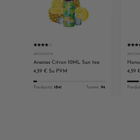
AROMATAI
AROMA
Ananas Citron 10ML Sun tea
Honu
4,39
€
Su PVM
4,39
Parduota:
1841
Turime:
94
Pardu