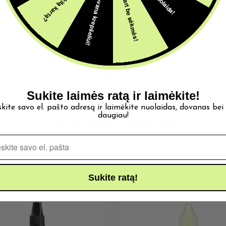
5€ dovana krepšeliui!
Šįkart be sėkmės!
akteriu
 naudojimui
u juntamam smūgiui
 garinimui
mo veikimo gerbėjams
Sukite laimės ratą ir laimėkite!
skite savo el. pašto adresą ir laimėkite nuolaidas, dovanas bei
daugiau!
Susijusios prekės
Pašto adresas
Sukite ratą!