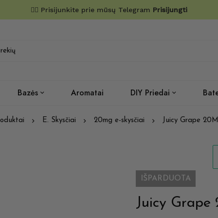
✌🏼 Prisijunkite prie mūsų Telegram
Prisijungti
Bazės
Aromatai
DIY Priedai
Bate
oduktai
E. Skysčiai
20mg e-skysčiai
Juicy Grape 20M
IŠPARDUOTA
Juicy Grape