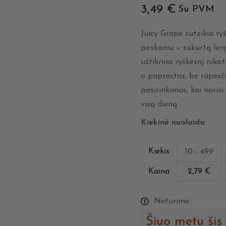
3,49
€
Su PVM
Juicy Grape suteikia ryš
poskoniu – sukurtą l
užtikrina ryškesnį nikot
o paprastas, be rūpesč
pasirinkimas, kai norisi
visą dieną.
Kiekinė nuolaida
Kiekis
10 - 499
Kaina
2,79
€
Neturime
Šiuo metu šis