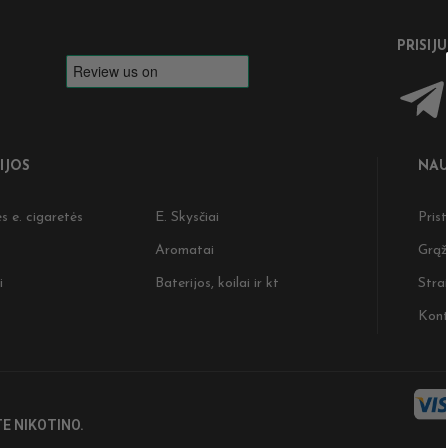
PRISIJ
IJOS
NAU
s e. cigaretės
E. Skysčiai
Pris
Aromatai
Grąž
i
Baterijos, koilai ir kt
Strai
Kont
E NIKOTINO.