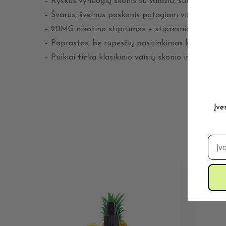
– Ryškus vynuogių skonis su saldžiu, sultingu char
– Švarus, švelnus poskonis patogiam visos dienos
– 20MG nikotino stiprumas – stipresniam, labia
– Paprastas, be rūpesčių pasirinkimas kasdieniam
– Puikiai tinka klasikinio vaisių skonio ir patiki
Įve
El. 