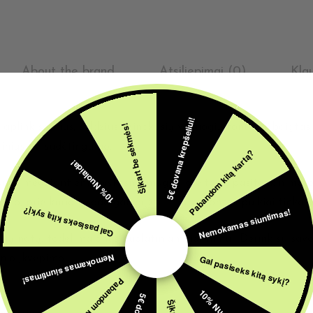
About the brand
Atsiliepimai (0)
Kla
5€ dovana krepšeliui!
tas aplink sodrius, saldžius prinokusių vynuogių tonus, užbaigta
Šįkart be sėkmės!
rinius be sudėtingumo.
Pabandom kitą kartą?
10% Nuolaida!
ms, mėgstantiems ryškesnį smūgį ir greitesnį pasitenkinimo poj
nio, prie kurio visada gali grįžti – šis variantas puikiai tinka
Nemokamas siuntimas!
Gal pasiseks kitą sykį?
aštrių natų, todėl malonus nuolatiniam garinimui. Derink su sa
Nemokamas siuntimas!
Gal pasiseks kitą sykį?
inio įkvėpimo.
Pabandom kitą kartą?
10% Nuolaida!