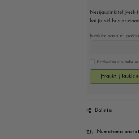
Nesijaudinkite! Įveski
kai jis vėl bus prieina
Įveskite savo el. pašt
Perskaičiau ir sutinku s
Dalintis
Numatoma prista