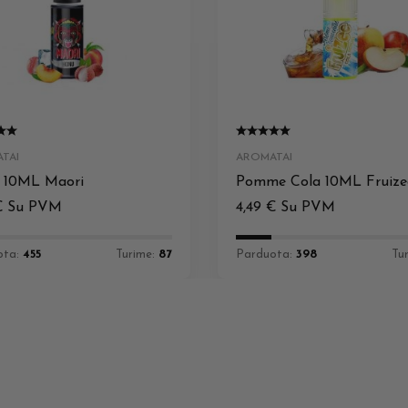
TAI
AROMATAI
 10ML Maori
Pomme Cola 10ML Fruize
€
Su PVM
4,49
€
Su PVM
ota:
455
Turime:
87
Parduota:
398
Tu