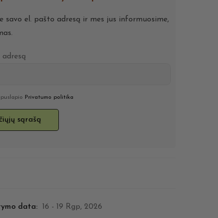
te savo el. pašto adresą ir mes jus informuosime,
mas.
o adresą
u puslapio
Privatumo politika
tymo data:
16 - 19 Rgp, 2026