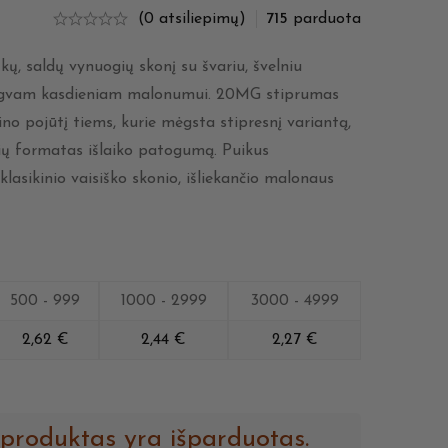
(0 atsiliepimų)
715
parduota
kų, saldų vynuogių skonį su švariu, švelniu
engvam kasdieniam malonumui. 20MG stiprumas
ino pojūtį tiems, kurie mėgsta stipresnį variantą,
ių formatas išlaiko patogumą. Puikus
 klasikinio vaisiško skonio, išliekančio malonaus
500 - 999
1000 - 2999
3000 - 4999
2,62
€
2,44
€
2,27
€
 produktas yra išparduotas.