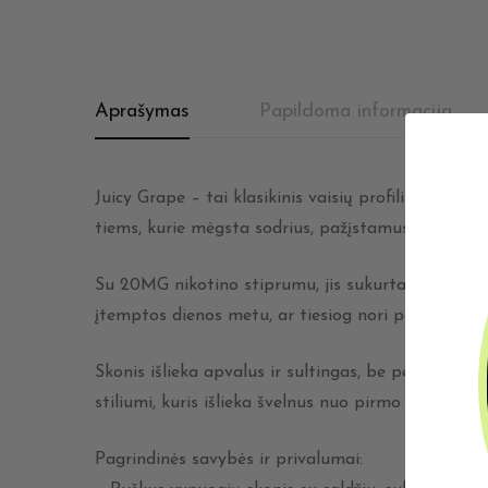
Aprašymas
Papildoma informacija
Juicy Grape – tai klasikinis vaisių profilis, sukur
tiems, kurie mėgsta sodrius, pažįstamus vaisių de
Su 20MG nikotino stiprumu, jis sukurtas garintoja
įtemptos dienos metu, ar tiesiog nori patikimo sko
Skonis išlieka apvalus ir sultingas, be pernelyg 
stiliumi, kuris išlieka švelnus nuo pirmo iki paskut
Pagrindinės savybės ir privalumai: