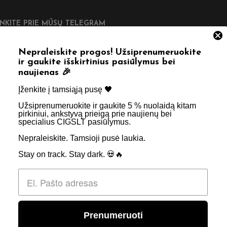
UNKITE PRIE MŪSŲ TELEGRAM
Nepraleiskite progos! Užsiprenumeruokite
ir gaukite išskirtinius pasiūlymus bei
naujienas 🎉
DINGOS NUORODOS
Įženkite į tamsiąją pusę 🖤 ​
Užsiprenumeruokite ir gaukite 5 % nuolaidą kitam
tatymas
Taisyklės & Nuostatos
pirkiniui, ankstyvą prieigą prie naujienų bei
specialius CIGSLT pasiūlymus. ​
inimas
Privatumo politika
Nepraleiskite. Tamsioji pusė laukia.
psniai
Apie Mus
Stay on track. Stay dark. 💀🔥
aktai
Didmenos užklausos
Prenumeruoti