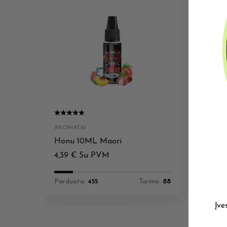
AROMATAI
AROMA
Honu 10ML Maori
Bloo
4,39
€
Su PVM
4,49
Parduota:
455
Turime:
88
Pardu
Įve