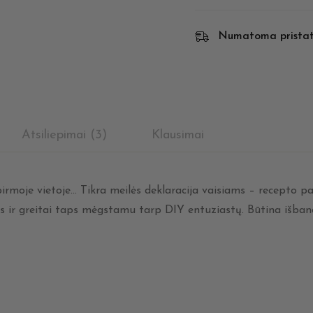
Numatoma prista
Atsiliepimai (3)
Klausimai
rmoje vietoje… Tikra meilės deklaracija vaisiams – recepto pa
bus ir greitai taps mėgstamu tarp DIY entuziastų. Būtina išband