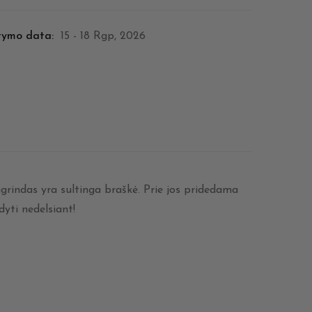
tymo data:
15 - 18 Rgp, 2026
grindas yra sultinga braškė. Prie jos pridedama
yti nedelsiant!