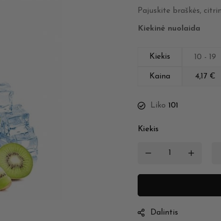
Pajuskite braškės, citri
Kiekinė nuolaida
Kiekis
10 - 19
Kaina
4,17
€
Liko
101
Kiekis
Dalintis