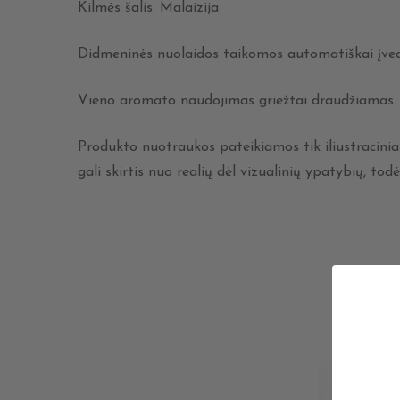
Kilmės šalis: Malaizija
Didmeninės nuolaidos taikomos automatiškai įvedu
Vieno aromato naudojimas griežtai draudžiamas.
Produkto nuotraukos pateikiamos tik iliustraciniai
gali skirtis nuo realių dėl vizualinių ypatybių, 