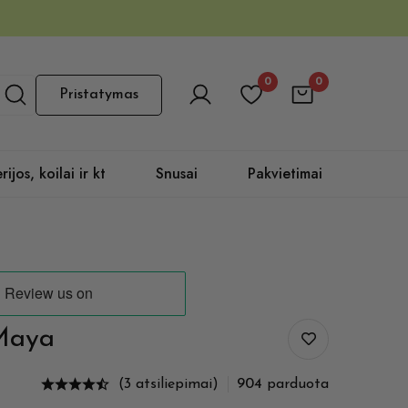
0
0
Pristatymas
rijos, koilai ir kt
Snusai
Pakvietimai
Maya
(3 atsiliepimai)
904
parduota