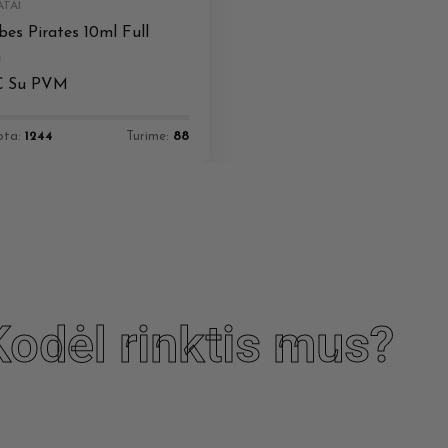
TAI
bes Pirates 10ml Full
n
€
Su PVM
ota:
1244
Turime:
88
Kodėl rinktis mus?