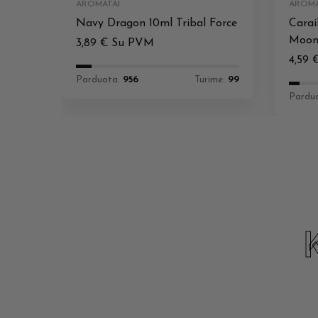
AROMATAI
AROMA
Navy Dragon 10ml Tribal Force
Carai
Moo
3,89
€
Su PVM
4,59
Parduota:
956
Turime:
99
Pardu