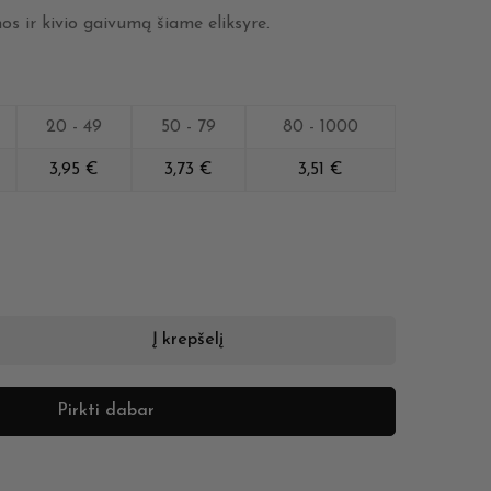
nos ir kivio gaivumą šiame eliksyre.
20 - 49
50 - 79
80 - 1000
3,95
€
3,73
€
3,51
€
Į krepšelį
Pirkti dabar