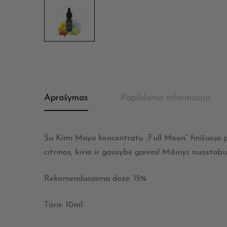
Aprašymas
Papildoma informacija
Su Kimi Maya koncentratu „Full Moon“ finišuoja pi
citrinos, kivio ir gausybė gaivos! Mišinys nuosta
Rekomenduojama dozė: 15%
Tūris: 10ml