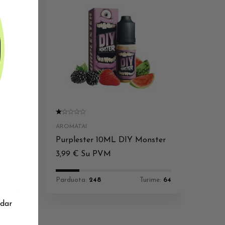
AROMATAI
e
Purplester 10ML DIY Monster
3,99
€
Su PVM
Parduota:
248
Turime:
64
rime:
85
 dar