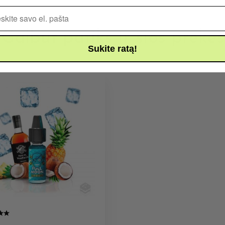
Pašto adresas
Galbūt patiks ir šios prekės
Sukite ratą!