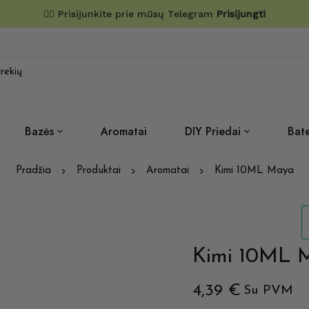
✌🏼 Prisijunkite prie mūsų Telegram
Prisijungti
Bazės
Aromatai
DIY Priedai
Bate
Pradžia
Produktai
Aromatai
Kimi 10ML Maya
Kimi 10ML 
4,39
€
Su PVM