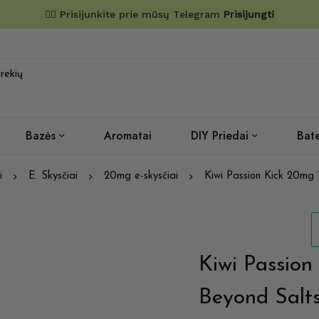
✌🏼 Prisijunkite prie mūsų Telegram
Prisijungti
Bazės
Aromatai
DIY Priedai
Bate
i
E. Skysčiai
20mg e-skysčiai
Kiwi Passion Kick 20mg
Kiwi Passio
Beyond Salt