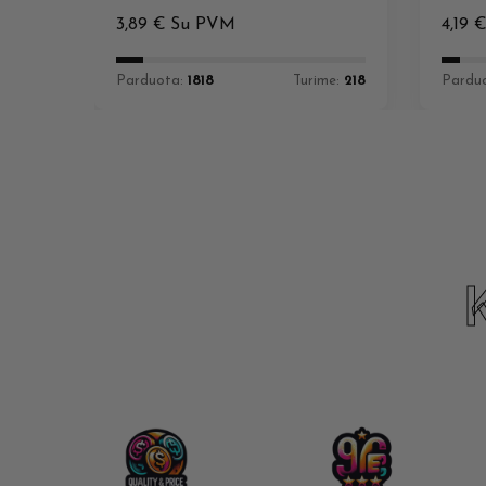
3,89
€
Su PVM
4,19
Parduota:
1818
Turime:
218
Pardu