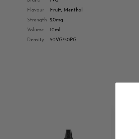
Brand
IVG
Flavour
Fruit, Menthol
Strength
20mg
Volume
10ml
Density
50VG/50PG