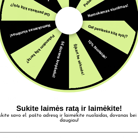
Nemokamas siuntimas!
Gal pasiseks kitą sykį?
Nemokamas siuntimas!
Gal pasiseks kitą sykį?
Pabandom kitą kartą?
10% Nuolaida!
5€ dovana krepšeliui!
Šįkart be sėkmės!
TAI
AROMATAI
as Pirates 10ml Full
Honu 10ML Maori
n
4,39
€
Su PVM
€
Su PVM
Parduota:
455
Tur
ota:
1407
Turime:
56
Sukite laimės ratą ir laimėkite!
skite savo el. pašto adresą ir laimėkite nuolaidas, dovanas bei
daugiau!
Pašto adresas