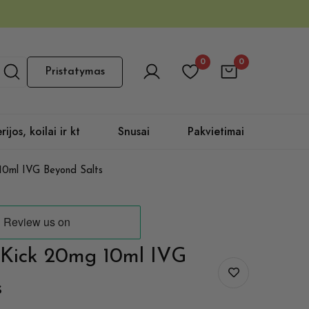
0
0
Pristatymas
rijos, koilai ir kt
Snusai
Pakvietimai
 10ml IVG Beyond Salts
n Kick 20mg 10ml IVG
s