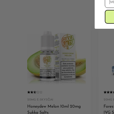
20MG E-SKYSČIAI
20MG E
Honeydew Melon 10ml 20mg
Fores
Sukka Salts
IVG S