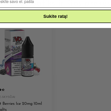
Galbūt patiks ir šios prekės
Sukite ratą!
-SKYSČIAI
t Berries Ice 20mg 10ml
alts