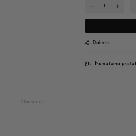
Dalintis
Numatoma prista
)
Klausimai