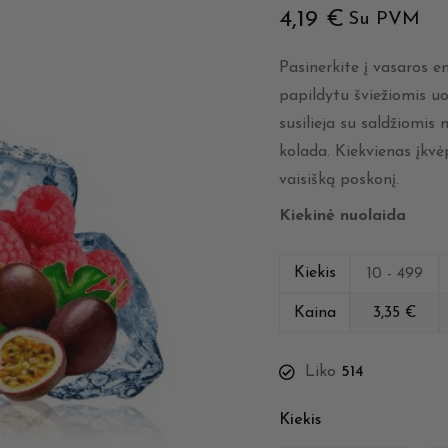
4,19
€
Su PVM
Pasinerkite į vasaros en
papildytu šviežiomis uo
susilieja su saldžiomis
kolada. Kiekvienas įkvėpi
vaisišką poskonį.
Kiekinė nuolaida
Kiekis
10 - 499
Kaina
3,35
€
Liko
514
Kiekis