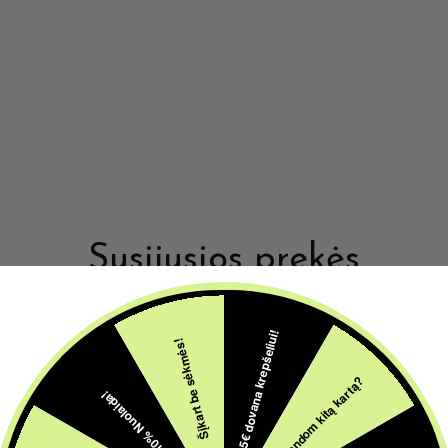
Susijusios prekės
5€ dovana krepšeliui!
Šįkart be sėkmės!
Pabandom kitą kartą?
10% Nuolaida!