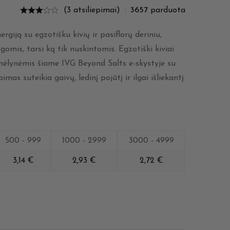
(3 atsiliepimai)
3657
parduota
ergiją su egzotišku kivių ir pasiflorų deriniu,
gomis, tarsi ką tik nuskintomis. Egzotiški kiviai
 mėlynėmis šiame IVG Beyond Salts e-skystyje su
mas suteikia gaivų, ledinį pojūtį ir ilgai išliekantį
500 - 999
1000 - 2999
3000 - 4999
3,14
€
2,93
€
2,72
€