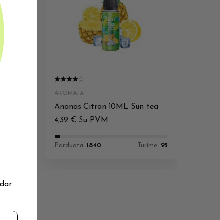
AROMATAI
Ananas Citron 10ML Sun tea
4,39
€
Su PVM
ime:
88
Parduota:
1840
Turime:
95
 dar