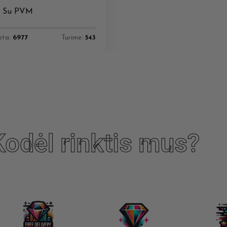
€
Su PVM
ota:
6977
Turime:
543
Kodėl rinktis mus?