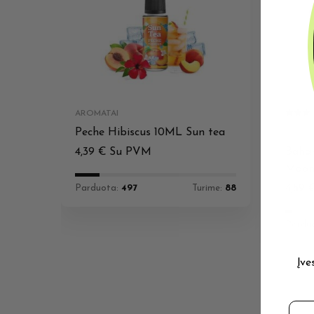
AROMATAI
Peche Hibiscus 10ML Sun tea
AROMA
4,39
€
Su PVM
Baham
Moo
4,59
Parduota:
497
Turime:
88
Pardu
Įve
El. 