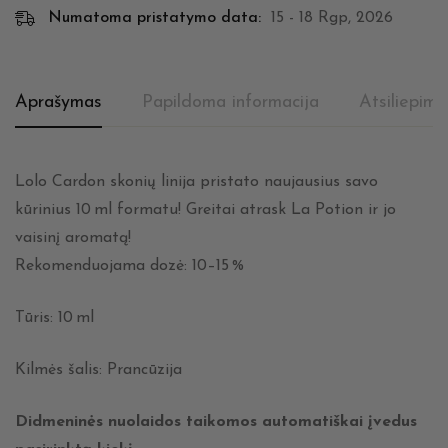
Numatoma pristatymo data:
15 - 18 Rgp, 2026
Aprašymas
Papildoma informacija
Atsiliepima
Lolo Cardon skonių linija pristato naujausius savo
kūrinius 10 ml formatu! Greitai atrask La Potion ir jo
vaisinį aromatą!
Rekomenduojama dozė: 10–15 %
Tūris: 10 ml
Kilmės šalis: Prancūzija
Didmeninės nuolaidos taikomos automatiškai įvedus