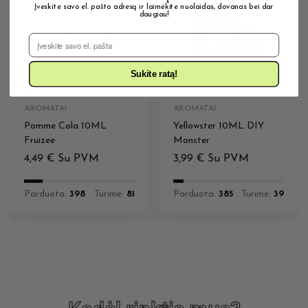
Įveskite savo el. pašto adresą ir laimėkite nuolaidas, dovanas bei dar
daugiau!
El. Pašto adresas
Sukite ratą!
AROMATAI
AROMATAI
Pomme Cola 10ML
Yellowster 10ML DIY
Fruizee
Monster
4,49
€
Su PVM
3,99
€
Su PVM
Parduota:
398
Turime:
81
Parduota:
385
Turime:
39