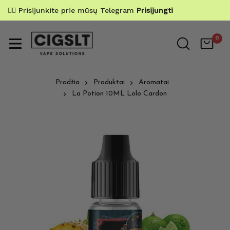
✌🏼 Prisijunkite prie mūsų Telegram
Prisijungti
0
Pradžia
Produktai
Aromatai
La Potion 10ML Lolo Cardon