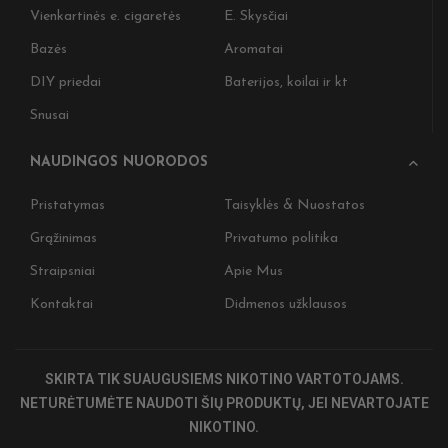
Vienkartinės e. cigaretės
E. Skysčiai
Bazės
Aromatai
DIY priedai
Baterijos, koilai ir kt
Snusai
NAUDINGOS NUORODOS
Pristatymas
Taisyklės & Nuostatos
Grąžinimas
Privatumo politika
Nepraleiskite pro
Straipsniai
Apie Mus
ir gaukite išskirti
naujienas 🎉
Kontaktai
Didmenos užklausos
Įženkite į tamsiąją pusę
Užsiprenumeruokite ir 
SKIRTA TIK SUAUGUSIEMS NIKOTINO VARTOTOJAMS.
pirkiniui, ankstyvą prie
specialius CIGSLT pasi
NETURĖTUMĖTE NAUDOTI ŠIŲ PRODUKTŲ, JEI NEVARTOJATE
NIKOTINO.
Nepraleiskite. Tamsioji