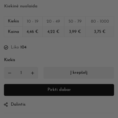
Kiekinė nuolaida
Kiekis
10 - 19
20 - 49
50 - 79
80 - 1000
Kaina
4,46
€
4,22
€
3,99
€
3,75
€
Liko
104
Kiekis
Į krepšelį
Pirkti dabar
Dalintis