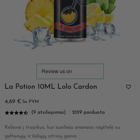
La Potion 10ML Lolo Cardon
4,69
€
Su PVM
(9 atsiliepimai)
2139
parduota
Kelionė į tropikus, kur susilieja ananaso rūgštelė su
geltonųjų ir žaliųjų citrinų gaiva.