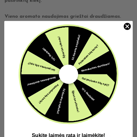
pasirinktą kiekį.
Vieno aromato naudojimas griežtai draudžiamas.
Produkto nuotraukos pateikiamos tik iliustraciniu tikslu.
5€ dovana krepšeliui!
Šįkart be sėkmės!
Spalvos, užrašai, parametrai, matmenys, dydžiai,
Pabandom kitą kartą?
10% Nuolaida!
funkcijos ir (arba) kitos originalių produktų savybės gali
skirtis nuo realių dėl vizualinių ypatybių, todėl
Nemokamas siuntimas!
Gal pasiseks kitą sykį?
vadovaukitės produkto aprašyme nurodytomis
savybėmis.
Nemokamas siuntimas!
Gal pasiseks kitą sykį?
Pabandom kitą kartą?
10% Nuolaida!
5€ dovana krepšeliui!
Šįkart be sėkmės!
Susijusios prekės
Sukite laimės ratą ir laimėkite!