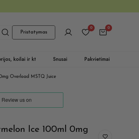
0
0
Pristatymas
rijos, koilai ir kt
Snusai
Pakvietimai
 0mg Overload MSTQ Juice
melon Ice 100ml 0mg