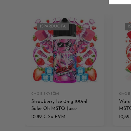
IŠPARDUOTA
I
0MG E-SKYSČIAI
0MG E-
Strawberry Ice 0mg 100ml
Water
Soler-Oh MSTQ Juice
MSTQ
10,89
€
Su PVM
10,89