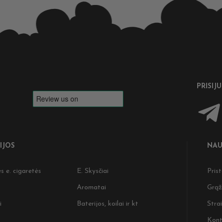
PRISIJ
IJOS
NAU
s e. cigaretės
E. Skysčiai
Pris
Aromatai
Grąž
i
Baterijos, koilai ir kt
Strai
Kont