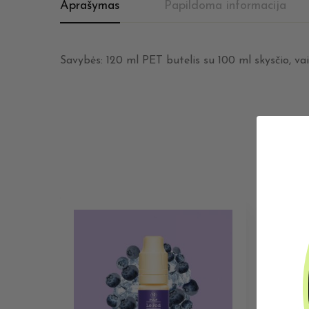
Aprašymas
Papildoma informacija
Savybės: 120 ml PET butelis su 100 ml skysčio, va