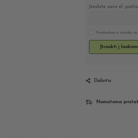
Įveskite savo el. pašt
Perskaičiau ir sutinku s
Dalintis
Numatoma prista