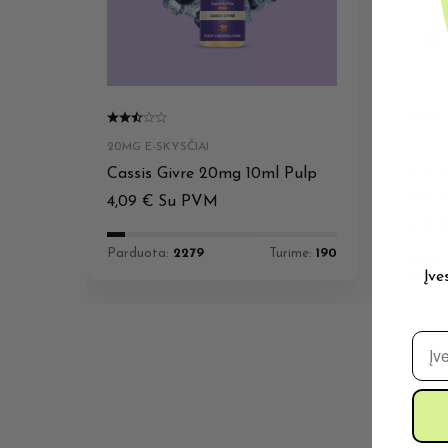
20MG E-SKYSČIAI
20MG E
Cassis Givre 20mg 10ml Pulp
Kiwi 
IVG B
4,09
€
Su PVM
4,19
Parduota:
2279
Turime:
190
Įve
Pardu
El. 