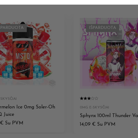
ŠPARDUOTA
IŠPARDUOTA
SKYSČIAI
melon Ice 0mg Soler-Oh
0MG E-SKYSČIAI
 Juice
Sphynx 100ml Thunder V
€
Su PVM
14,09
€
Su PVM