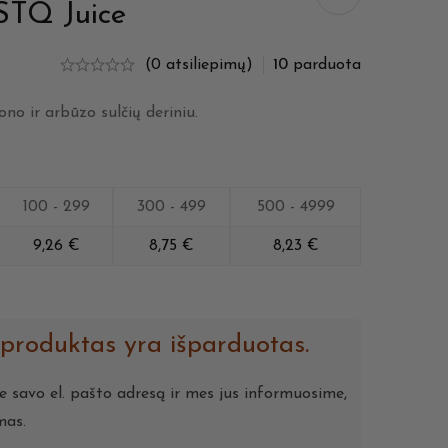
STQ Juice
(0 atsiliepimų)
10
parduota
no ir arbūzo sulčių deriniu.
100 - 299
300 - 499
500 - 4999
9,26
€
8,75
€
8,23
€
 produktas yra išparduotas.
te savo el. pašto adresą ir mes jus informuosime,
mas.