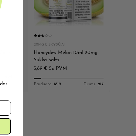
20MG E-SKYSČIAI
Salts
Honeydew Melon 10ml 20mg
Sukka Salts
3,89
€
Su PVM
me:
206
 dar
Parduota:
1819
Turime:
217