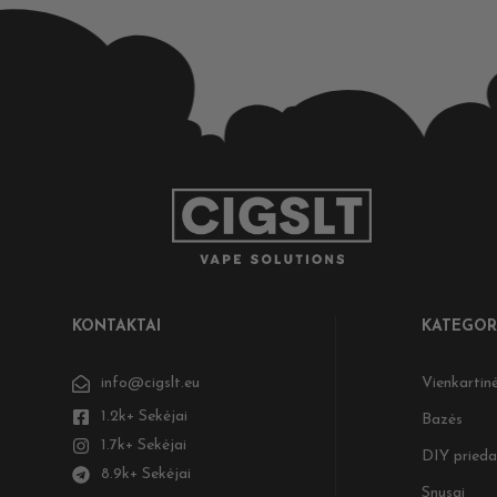
KONTAKTAI
KATEGOR
info@cigslt.eu
Vienkartinė
1.2k+ Sekėjai
Bazės
1.7k+ Sekėjai
DIY prieda
8.9k+ Sekėjai
Snusai