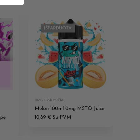
IŠPARDUOTA
0MG E-SKYSČIAI
Melon 100ml 0mg MSTQ Juice
ape
10,89
€
Su PVM