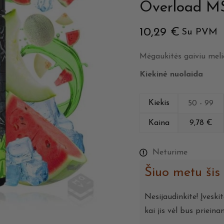
Overload M
10,29
€
Su PVM
Mėgaukitės gaiviu melio
Kiekinė nuolaida
Kiekis
50 - 99
Kaina
9,78
€
Neturime
Šiuo metu šis
Nesijaudinkite! Įveski
kai jis vėl bus prieina