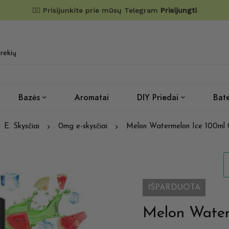
✌🏼 Prisijunkite prie mūsų Telegram
Prisijungti
Bazės
Aromatai
DIY Priedai
Bate
E. Skysčiai
0mg e-skysčiai
Melon Watermelon Ice 100ml
IŠPARDUOTA
Melon Water