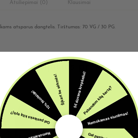
Atsiliepimai (0)
Klausimai
ikams atsparus dangtelis. Tirštumas: 70 VG / 30 PG.
Susijusios prekės
5€ dovana krepšeliui!
Šįkart be sėkmės!
Pabandom kitą kartą?
10% Nuolaida!
Nemokamas siuntimas!
Gal pasiseks kitą sykį?