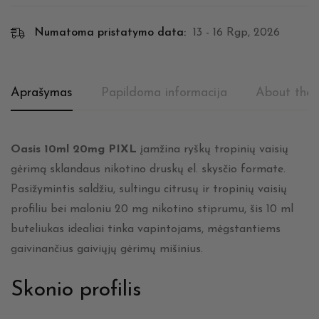
Numatoma pristatymo data:
13 - 16 Rgp, 2026
Aprašymas
Papildoma informacija
About the 
Oasis 10ml 20mg PIXL
įamžina ryškų tropinių vaisių
gėrimą sklandaus nikotino druskų el. skysčio formate.
Pasižymintis saldžiu, sultingu citrusų ir tropinių vaisių
profiliu bei maloniu 20 mg nikotino stiprumu, šis 10 ml
buteliukas idealiai tinka vapintojams, mėgstantiems
gaivinančius gaiviųjų gėrimų mišinius.
Skonio profilis