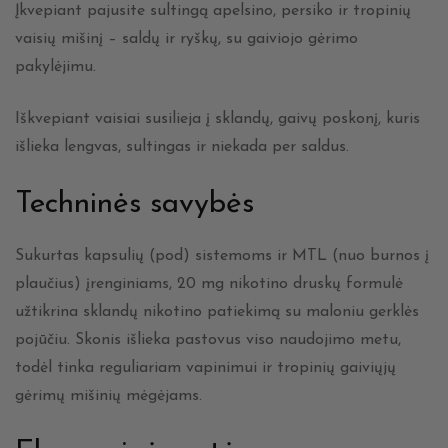
Įkvepiant pajusite sultingą apelsino, persiko ir tropinių
vaisių mišinį – saldų ir ryškų, su gaiviojo gėrimo
pakylėjimu.
Iškvepiant vaisiai susilieja į sklandų, gaivų poskonį, kuris
išlieka lengvas, sultingas ir niekada per saldus.
Techninės savybės
Sukurtas kapsulių (pod) sistemoms ir MTL (nuo burnos į
plaučius) įrenginiams, 20 mg nikotino druskų formulė
užtikrina sklandų nikotino patiekimą su maloniu gerklės
pojūčiu. Skonis išlieka pastovus viso naudojimo metu,
todėl tinka reguliariam vapinimui ir tropinių gaiviųjų
gėrimų mišinių mėgėjams.