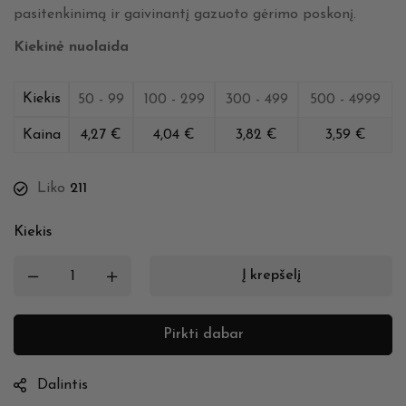
pasitenkinimą ir gaivinantį gazuoto gėrimo poskonį.
Kiekinė nuolaida
Kiekis
50 - 99
100 - 299
300 - 499
500 - 4999
Kaina
4,27
€
4,04
€
3,82
€
3,59
€
Liko
211
Kiekis
Į krepšelį
Pirkti dabar
Dalintis