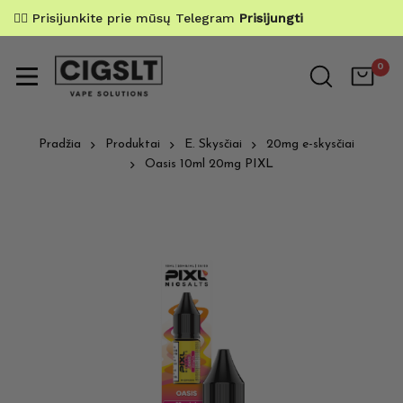
✌🏼 Prisijunkite prie mūsų Telegram
Prisijungti
0
Pradžia
Produktai
E. Skysčiai
20mg e-skysčiai
Oasis 10ml 20mg PIXL