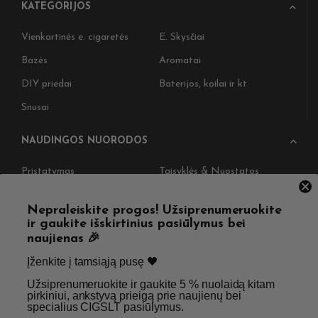
KATEGORIJOS
Vienkartinės e. cigaretės
E. Skysčiai
Bazės
Aromatai
DIY priedai
Baterijos, koilai ir kt
Snusai
NAUDINGOS NUORODOS
Pristatymas
Taisyklės & Nuostatos
Grąžinimas
Privatumo politika
Nepraleiskite progos! Užsiprenumeruokite
Straipsniai
Apie Mus
ir gaukite išskirtinius pasiūlymus bei
naujienas 🎉
Kontaktai
Didmenos užklausos
Įženkite į tamsiąją pusę 🖤 ​
Užsiprenumeruokite ir gaukite 5 % nuolaidą kitam
SKIRTA TIK SUAUGUSIEMS NIKOTINO VARTOTOJAMS.
pirkiniui, ankstyvą prieigą prie naujienų bei
specialius CIGSLT pasiūlymus. ​
NETURĖTUMĖTE NAUDOTI ŠIŲ PRODUKTŲ, JEI NEVARTOJATE