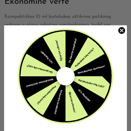
Ekonominė vertė
Kompaktiškas 10 ml buteliukas užtikrina patikimą
veikimą ir stiprų nikotino pasitenkinimą, todėl yra
praktiškas kasdienis pasirinkimas vapintojams,
5€ dovana krepšeliui!
norintiems sodraus skonio patogiu formatu.
Šįkart be sėkmės!
Pabandom kitą kartą?
10% Nuolaida!
Patarimas
Nemokamas siuntimas!
Gal pasiseks kitą sykį?
Naudokite Oasis mažesne galia kapsulių (pod) arba
Nemokamas siuntimas!
Gal pasiseks kitą sykį?
MTL įrenginyje, kad tropinių vaisių natos išliktų ryškios, o
Pabandom kitą kartą?
poskonis gaivinantis.
10% Nuolaida!
5€ dovana krepšeliui!
Šįkart be sėkmės!
Naudojimo instrukcija
Atsargiai pripildykite kapsulę arba baką el. skysčiu.