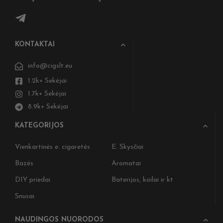
KONTAKTAI
info@cigslt.eu
1.2k+ Sekėjai
1.7k+ Sekėjai
8.9k+ Sekėjai
KATEGORIJOS
Vienkartinės e. cigaretės
E. Skysčiai
Bazės
Aromatai
DIY priedai
Baterijos, koilai ir kt
Snusai
NAUDINGOS NUORODOS