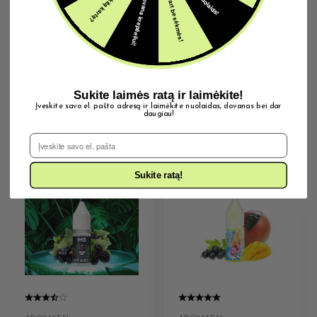
5€ dovana krepšeliui!
Šįkart be sėkmės!
– Puikiai atgaivina skonį tarp desertinių ar mentolio
profilių
– Tinka trumpoms sesijoms ir greitoms pertraukoms be
rūpesčių
Sukite laimės ratą ir laimėkite!
Įveskite savo el. pašto adresą ir laimėkite nuolaidas, dovanas bei dar
daugiau!
Susijusios prekės
El. Pašto adresas
Sukite ratą!