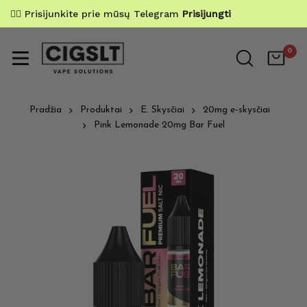
✌🏼 Prisijunkite prie mūsų Telegram
Prisijungti
0
Pradžia
Produktai
E. Skysčiai
20mg e-skysčiai
Pink Lemonade 20mg Bar Fuel