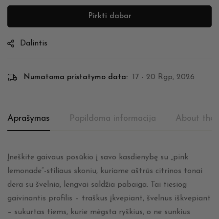
Pirkti dabar
Dalintis
Numatoma pristatymo data:
17 - 20 Rgp, 2026
Aprašymas
Papildoma informacija
About the 
Įneškite gaivaus posūkio į savo kasdienybę su „pink
lemonade“-stiliaus skoniu, kuriame aštrūs citrinos tonai
dera su švelnia, lengvai saldžia pabaiga. Tai tiesiog
gaivinantis profilis – traškus įkvepiant, švelnus iškvepiant
– sukurtas tiems, kurie mėgsta ryškius, o ne sunkius