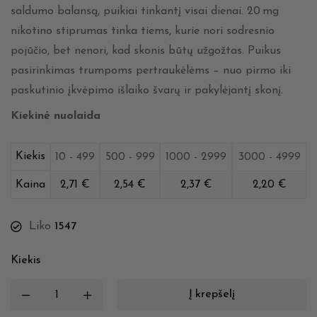
saldumo balansą, puikiai tinkantį visai dienai. 20 mg
nikotino stiprumas tinka tiems, kurie nori sodresnio
pojūčio, bet nenori, kad skonis būtų užgožtas. Puikus
pasirinkimas trumpoms pertraukėlėms – nuo pirmo iki
paskutinio įkvėpimo išlaiko švarų ir pakylėjantį skonį.
Kiekinė nuolaida
Kiekis
10 - 499
500 - 999
1000 - 2999
3000 - 4999
Kaina
2,71
€
2,54
€
2,37
€
2,20
€
Liko
1547
Kiekis
Į krepšelį