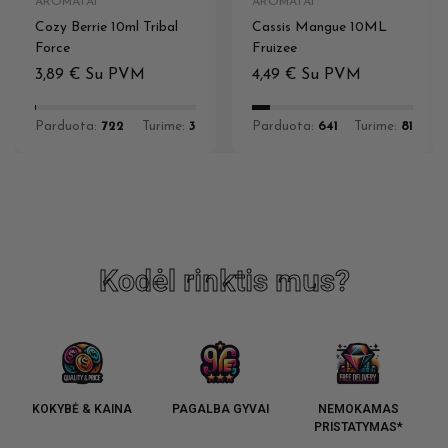
AROMATAI
AROMATAI
Cozy Berrie 10ml Tribal
Cassis Mangue 10ML
Force
Fruizee
3,89
€
Su PVM
4,49
€
Su PVM
Parduota:
722
Turime:
3
Parduota:
641
Turime:
81
Kodėl rinktis mus?
KOKYBĖ & KAINA
PAGALBA GYVAI
NEMOKAMAS
PRISTATYMAS*