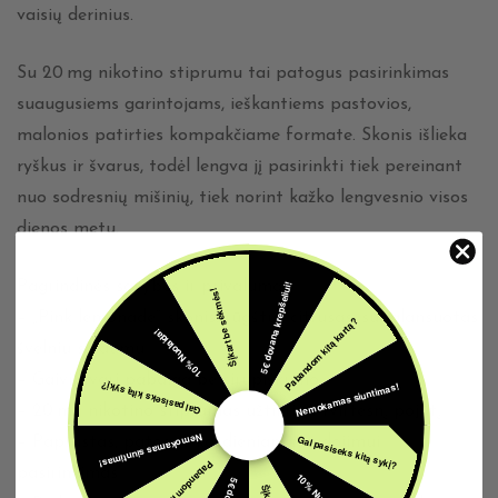
vaisių derinius.
Su 20 mg nikotino stiprumu tai patogus pasirinkimas
suaugusiems garintojams, ieškantiems pastovios,
malonios patirties kompakčiame formate. Skonis išlieka
ryškus ir švarus, todėl lengva jį pasirinkti tiek pereinant
nuo sodresnių mišinių, tiek norint kažko lengvesnio visos
dienos metu.
Pagrindinės savybės ir privalumai:
5€ dovana krepšeliui!
Šįkart be sėkmės!
– „Pink lemonade“ skonis: rūgštus citrusas, subalansuotas
Pabandom kitą kartą?
10% Nuolaida!
švelniu saldumu
– Gaivi, švari pabaiga be sirupiškumo
Nemokamas siuntimas!
Gal pasiseks kitą sykį?
– 20 mg nikotino stiprumas užtikrina tvirtesnį pojūtį
Nemokamas siuntimas!
Gal pasiseks kitą sykį?
– Paprastas, patogus kasdieniam naudojimui
Pabandom kitą kartą?
pasirinkimas
10% Nuolaida!