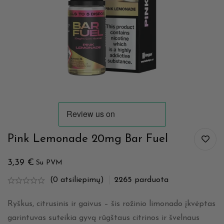
Pink Lemonade 20mg Bar Fuel
3,39
€
Su PVM
(0 atsiliepimų)
2265
parduota
Ryškus, citrusinis ir gaivus – šis rožinio limonado įkvėptas
garintuvas suteikia gyvą rūgštaus citrinos ir švelnaus